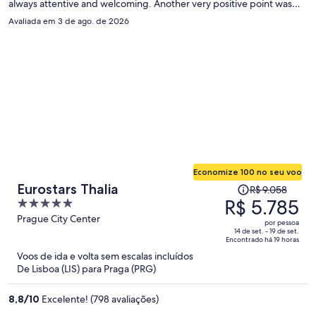
always attentive and welcoming. Another very positive point was
the impeccable cleanliness of the facilities, which ensured great
Avaliada em 3 de ago. de 2026
comfort during our stay. To top it off, we loved the location: the
convenience of being so close to everything made all the difference
in our trip. We highly recommend it and would love to come back!
Economize 100 no seu voo
O
Eurostars Thalia
R$ 9.058
preço
R$ 5.785
5
era
out
Prague City Center
por pessoa
R$ 9.058
of
14 de set. - 19 de set.
Encontrado há 19 horas
e
5
Voos de ida e volta sem escalas incluídos
agora
De Lisboa (LIS) para Praga (PRG)
é
R$ 5.785
8,8
/
10
Excelente! (798 avaliações)
por