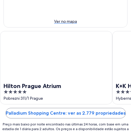
-
9
próximo
9
de
fim
de
ago.
de
ago.
-
semana:
Ver no mapa
10
14
de
de
Hilton Prague Atrium
K+K Hote
ago.
ago.
-
16
de
ago.
Hilton Prague Atrium
K+K H
5
4.5
out
out
Pobrezni 311/1 Prague
Hyberns
of
of
5
5
Palladium Shopping Centre: ver as 2.779 propriedades
Preço mais baixo por noite encontrado nas últimas 24 horas, com base em uma
estadia de 1 diária para 2 adultos. Os preços e a disponibilidade estão sujeitos a