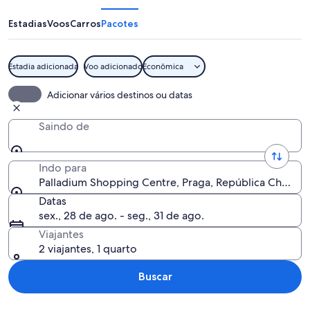
Centre
Estadias
Voos
Carros
Pacotes
Estadia adicionada
Voo adicionado
Econômica
A cobblestone street with a red build
Adicionar vários destinos ou datas
Saindo de
Indo para
Palladium Shopping Centre, Praga, República Checa
Datas
sex., 28 de ago. - seg., 31 de ago.
Viajantes
2 viajantes, 1 quarto
Buscar
Explorar mapa