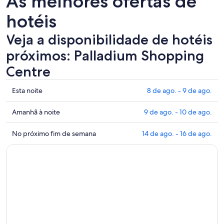
As melhores ofertas de
hotéis
Veja a disponibilidade de hotéis
próximos: Palladium Shopping
Centre
Mostrar
Esta noite
8 de ago. - 9 de ago.
preços
perto
Mostrar
Amanhã à noite
9 de ago. - 10 de ago.
de
preços
Palladium
perto
Mostrar
No próximo fim de semana
14 de ago. - 16 de ago.
Shopping
de
preços
Centre
Palladium
perto
para
Shopping
de
esta
Centre
Palladium
noite:
para
Shopping
8
amanhã
Centre
de
à
para
ago.
noite:
o