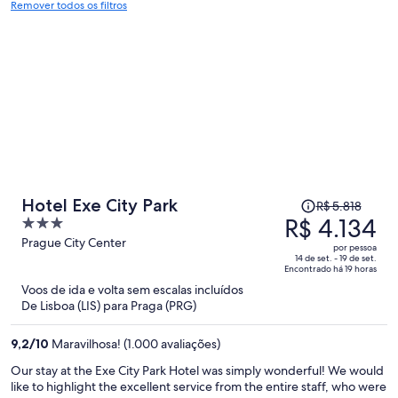
Remover todos os filtros
O
Hotel Exe City Park
R$ 5.818
preço
R$ 4.134
3
era
out
Prague City Center
por pessoa
R$ 5.818
of
14 de set. - 19 de set.
Encontrado há 19 horas
e
5
Voos de ida e volta sem escalas incluídos
agora
De Lisboa (LIS) para Praga (PRG)
é
R$ 4.134
9,2
/
10
Maravilhosa! (1.000 avaliações)
por
pessoa
Our stay at the Exe City Park Hotel was simply wonderful! We would
like to highlight the excellent service from the entire staff, who were