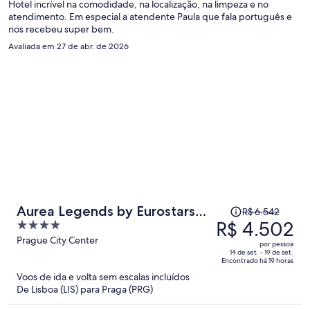
pessoa
Hotel incrível na comodidade, na localização, na limpeza e no
atendimento. Em especial a atendente Paula que fala português e
nos recebeu super bem.
Avaliada em 27 de abr. de 2026
O
Aurea Legends by Eurostars
R$ 6.542
preço
R$ 4.502
4
Hotel Company
era
out
Prague City Center
por pessoa
R$ 6.542
of
14 de set. - 19 de set.
Encontrado há 19 horas
e
5
Voos de ida e volta sem escalas incluídos
agora
De Lisboa (LIS) para Praga (PRG)
é