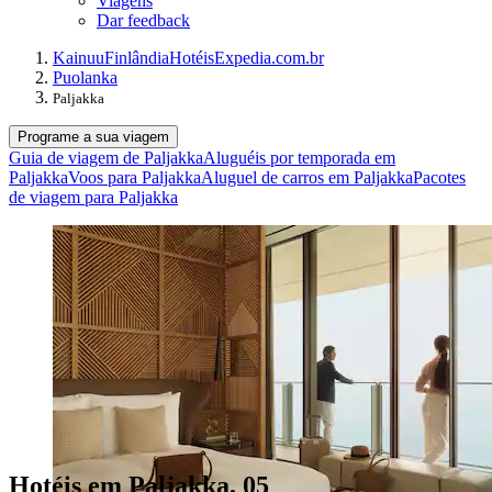
Viagens
Dar feedback
Kainuu
Finlândia
Hotéis
Expedia.com.br
Puolanka
Paljakka
Programe a sua viagem
Guia de viagem de Paljakka
Aluguéis por temporada em
Paljakka
Voos para Paljakka
Aluguel de carros em Paljakka
Pacotes
de viagem para Paljakka
Hotéis em Paljakka, 05