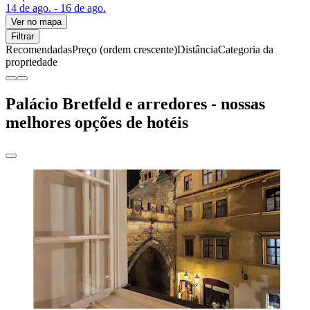
14 de ago. - 16 de ago.
Ver no mapa
Filtrar
Recomendadas
Preço (ordem crescente)
Distância
Categoria da
propriedade
Palácio Bretfeld e arredores - nossas
melhores opções de hotéis