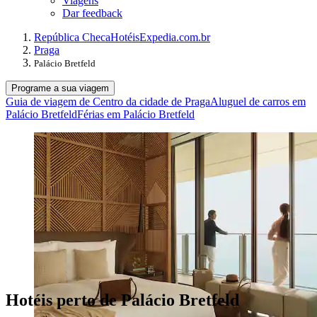
Viagens
Dar feedback
República Checa
Hotéis
Expedia.com.br
Praga
Palácio Bretfeld
Programe a sua viagem
Guia de viagem de Centro da cidade de Praga
Aluguel de carros em
Palácio Bretfeld
Férias em Palácio Bretfeld
Hotéis perto de Palácio Bretfeld