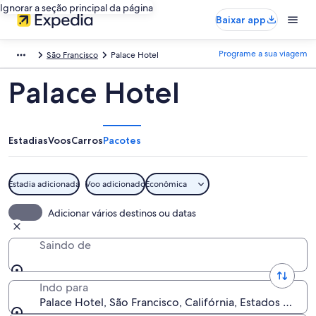
Ignorar a seção principal da página
Baixar app
Programe a sua viagem
São Francisco
Palace Hotel
Palace Hotel
Estadias
Voos
Carros
Pacotes
Estadia adicionada
Voo adicionado
Econômica
Adicionar vários destinos ou datas
Saindo de
Indo para
Palace Hotel, São Francisco, Califórnia, Estados Unido