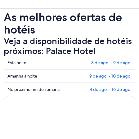
As melhores ofertas de
hotéis
Veja a disponibilidade de hotéis
próximos: Palace Hotel
Mostrar
Esta noite
8 de ago. - 9 de ago.
preços
perto
Mostrar
Amanhã à noite
9 de ago. - 10 de ago.
de
preços
Palace
perto
Mostrar
No próximo fim de semana
14 de ago. - 16 de ago.
Hotel
de
preços
para
Palace
perto
esta
Hotel
de
noite:
para
Palace
8
amanhã
Hotel
de
à
para
ago.
noite:
o