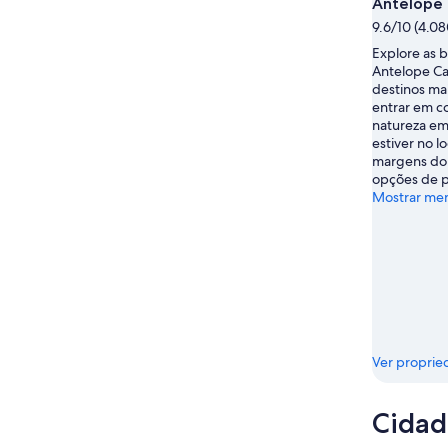
Antelope
de
de
9.6/10 (4.08
ago.
ago.
-
Explore as b
Antelope C
16
destinos ma
de
entrar em c
ago.
natureza e
estiver no lo
margens do 
opções de p
Mostrar me
Ver proprie
Cidad