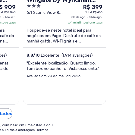
3
O
$ 909
Page Lake Powell
R$ 399
reço
out
preço
671 Scenic View Rd
tal: R$ 1.063
Total: R$ 466
. – 1 de set.
Page AZ
30 de ago. – 31 de ago.
of
é
ostos e taxas
inclui impostos e taxas
e
5
de
ara
Hospede-se neste hotel ideal para
$ 909
R$ 399
café da
negócios em Page. Desfrute de café da
or
por
ina
manhã grátis, Wi-Fi grátis e
ária
diária
iam o
estacionamento grátis. Nossos
ara
para
hóspedes elogiam o café da ...
ões)
8,8
/
10
Excelente! (1.914 avaliações)
ma
uma
tadia
estadia
penas
"Excelente localização. Quarto limpo.
ta de
Tem box no banheiro. Vista excelente."
e
de
30
Avaliada em 20 de mai. de 2026
e
de
go.
ago.
a
31
e
de
edades
t..
ago..
s, com base em uma estadia de 1
o sujeitos a alterações. Termos