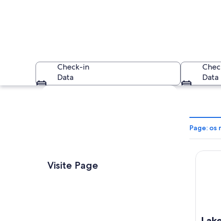
Check-in
Chec
Data
Data
Explorar mapa
Page: os
Lake Po
Um campo de futebo
Visite Page
Lake