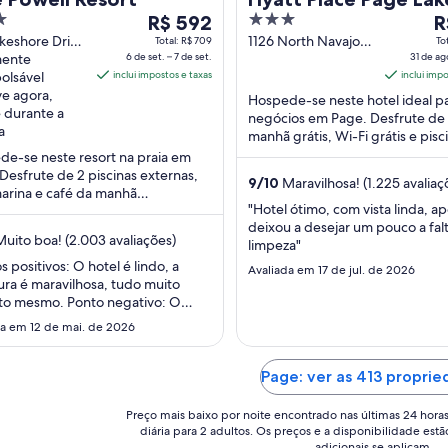
O
3
O
R$ 592
Powell
R
preço
out
p
keshore Drive
1126 North Navajo
Total: R$ 709
To
AZ
mente
6 de set. – 7 de set.
Drive Page AZ
31 de ago
é
of
é
olsável
inclui impostos e taxas
inclui imp
de
5
d
e agora,
Hospede-se neste hotel ideal p
R$ 592
R
 durante a
negócios em Page. Desfrute de 
por
p
a
manhã grátis, Wi-Fi grátis e pisc
diária
di
externa. Nossos hóspedes elog
e-se neste resort na praia em
para
p
café da manhã ...
Desfrute de 2 piscinas externas,
9
/
10
Maravilhosa! (1.225 avaliaç
uma
u
arina e café da manhã
estadia
es
"Hotel ótimo, com vista linda, a
taxa). Nossos hóspedes elogiam a
deixou a desejar um pouco a fal
 e a limpeza ...
de
d
uito boa! (2.003 avaliações)
limpeza"
6
31
s positivos: O hotel é lindo, a
de
Avaliada em 17 de jul. de 2026
d
ura é maravilhosa, tudo muito
set.
a
ito mesmo. Ponto negativo: O
a
a
rante é caro demais. Um jantar
da em 12 de mai. de 2026
7
1
m torno de $50 dólares por
de
d
, e como você está afastado do
o acaba tendo que pagar esse
set..
Page: ver as 413 propri
se
Mesmo assim é um hotel perfeito,
 estar ..."
Preço mais baixo por noite encontrado nas últimas 24 hora
diária para 2 adultos. Os preços e a disponibilidade estã
adicionais se aplicam.