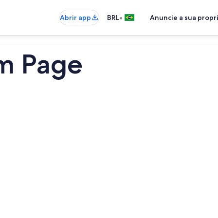
•
Abrir app
BRL
Anuncie a sua prop
em Page