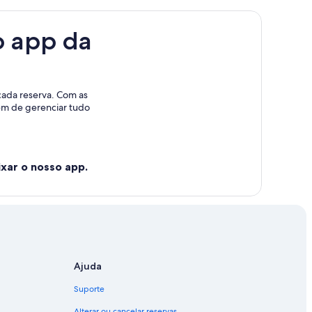
o app da
cada reserva. Com as
lém de gerenciar tudo
xar o nosso app.
Ajuda
Suporte
Alterar ou cancelar reservas