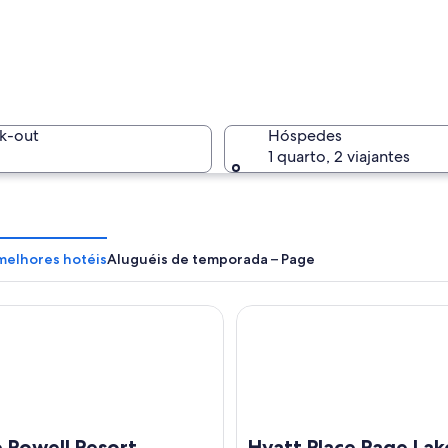
Um cânio
k-out
Hóspedes
1 quarto, 2 viajantes
Um edifí
 melhores hotéis
Aluguéis de temporada – Page
well Resort
Hyatt Place Page Lake Powell
l com balizas, árvores e uma estrada.
 Powell Resort
Hyatt Place Page Lak