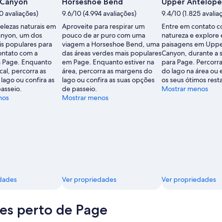
 Canyon
Horseshoe Bend
Upper Antelope
0 avaliações)
9.6/10 (4.994 avaliações)
9.4/10 (1.825 avalia
elezas naturais em
Aproveite para respirar um
Entre em contato c
anyon, um dos
pouco de ar puro com uma
natureza e explore
is populares para
viagem a Horseshoe Bend, uma
paisagens em Uppe
ontato com a
das áreas verdes mais populares
Canyon, durante a 
m Page. Enquanto
em Page. Enquanto estiver na
para Page. Percorr
cal, percorra as
área, percorra as margens do
do lago na área ou
lago ou confira as
lago ou confira as suas opções
os seus ótimos rest
asseio.
de passeio.
Mostrar menos
nos
Mostrar menos
dades
Ver propriedades
Ver propriedades
es perto de Page