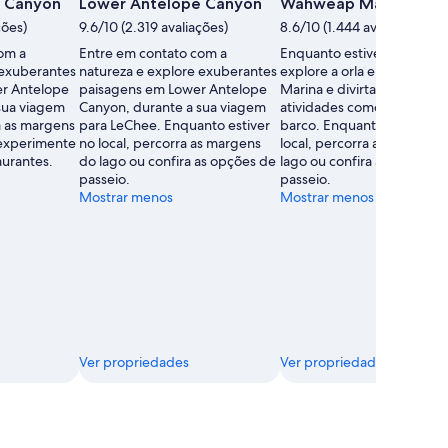
 Canyon
Lower Antelope Canyon
Wahweap Marina
ções)
9.6/10 (2.319 avaliações)
8.6/10 (1.444 avaliações)
om a
Entre em contato com a
Enquanto estiver em Wah
 exuberantes
natureza e explore exuberantes
explore a orla em Wahwea
r Antelope
paisagens em Lower Antelope
Marina e divirta-se com
sua viagem
Canyon, durante a sua viagem
atividades como passeios 
a as margens
para LeChee. Enquanto estiver
barco. Enquanto estiver no
 experimente
no local, percorra as margens
local, percorra as margens
aurantes.
do lago ou confira as opções de
lago ou confira as opções 
passeio.
passeio.
Mostrar menos
Mostrar menos
Ver propriedades
Ver propriedades