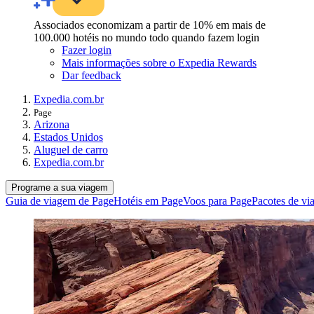
Associados economizam a partir de 10% em mais de
100.000 hotéis no mundo todo quando fazem login
Fazer login
Mais informações sobre o Expedia Rewards
Dar feedback
Expedia.com.br
Page
Arizona
Estados Unidos
Aluguel de carro
Expedia.com.br
Programe a sua viagem
Guia de viagem de Page
Hotéis em Page
Voos para Page
Pacotes de vi