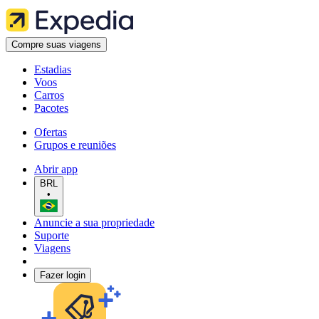
Compre suas viagens
Estadias
Voos
Carros
Pacotes
Ofertas
Grupos e reuniões
Abrir app
BRL
•
Anuncie a sua propriedade
Suporte
Viagens
Fazer login