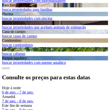
buscar propriedades com hidromassagem
Para famílias
busca propriedades para famílias
Piscina
buscar propriedades com piscina
Aceita animais
buscar propriedades que aceitam animais de estimação
Casa de campo
buscar casas de campo
Condomínio
buscar condomínios
Cabana
buscar cabanas
Parque aquático
buscar propriedades com parque aquático
Consulte os preços para estas datas
Hoje à noite
6 de ago. - 7 de ago.
Amanhã
7 de ago. - 8 de ago.
Este fim de semana
7 de ago. - 9 de ago.