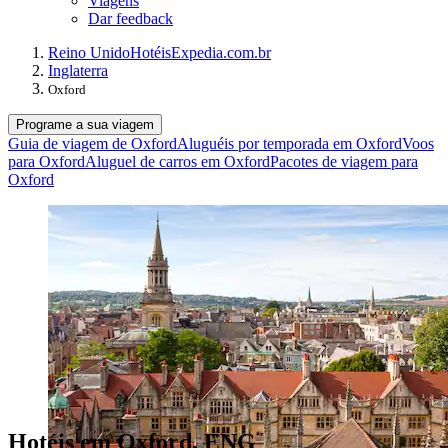
Viagens
Dar feedback
Reino Unido
Hotéis
Expedia.com.br
Inglaterra
Oxford
Programe a sua viagem
Guia de viagem de Oxford
Aluguéis por temporada em Oxford
Voos
para Oxford
Aluguel de carros em Oxford
Pacotes de viagem para
Oxford
Hotéis em Oxford, ENG