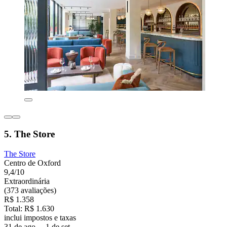
5. The Store
The Store
Centro de Oxford
9,4/10
Extraordinária
(373 avaliações)
R$ 1.358
Total: R$ 1.630
inclui impostos e taxas
31 de ago. – 1 de set.