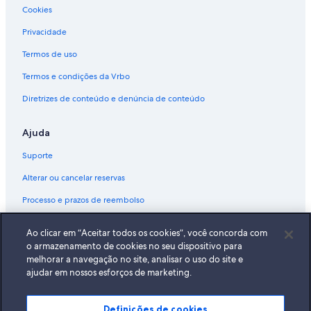
Cookies
Privacidade
Termos de uso
Termos e condições da Vrbo
Diretrizes de conteúdo e denúncia de conteúdo
Ajuda
Suporte
Alterar ou cancelar reservas
Processo e prazos de reembolso
Reserve um voo usando um crédito da companhia aérea
Ao clicar em “Aceitar todos os cookies”, você concorda com
Documentos para viagens internacionais
o armazenamento de cookies no seu dispositivo para
melhorar a navegação no site, analisar o uso do site e
ajudar em nossos esforços de marketing.
Definições de cookies