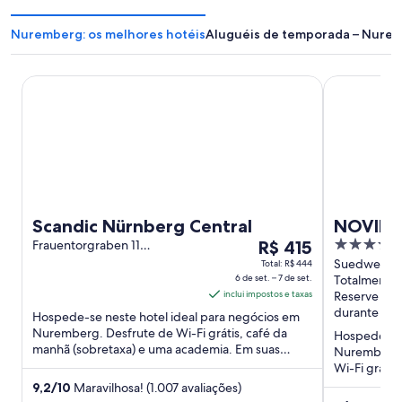
a
e
j
l
Nuremberg: os melhores hotéis
Aluguéis de temporada – Nure
a
a
n
e
Scandic Nürnberg Central
NOVINA HOT
l
a
Scandic Nürnberg Central
NOVINA
O
4
Frauentorgraben 11
R$ 415
Nürnbe
Nuremberg BY
preço
out
Suedwestpa
Total: R$ 444
6 de set. – 7 de set.
BY
Totalmente 
é
of
inclui impostos e taxas
Reserve ago
de
5
durante a e
Hospede-se neste hotel ideal para negócios em
R$ 415
Nuremberg. Desfrute de Wi-Fi grátis, café da
Hospede-se 
por
manhã (sobretaxa) e uma academia. Em suas
Nuremberg. 
diária
avaliações, nossos hóspedes ...
Wi-Fi gráti
para
elogiam os f
9,2
/
10
Maravilhosa! (1.007 avaliações)
uma