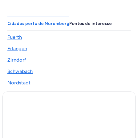
Cidades perto de Nuremberg
Pontos de interesse
Fuerth
Erlangen
Zirndorf
Schwabach
Nordstadt
Oststadt
Oberasbach
Stein
Wendelstein