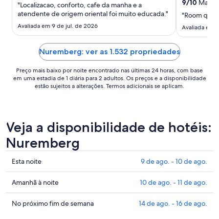
9
/
10
Maravil
"Localizacao, conforto, cafe da manha e a
estadia
atendente de origem oriental foi muito educada."
"Room quiet,
de
Avaliada em 9 de jul. de 2026
6
Avaliada em 2
de
set.
Nuremberg: ver as 1.532 propriedades
a
7
Preço mais baixo por noite encontrado nas últimas 24 horas, com base
de
em uma estadia de 1 diária para 2 adultos. Os preços e a disponibilidade
estão sujeitos a alterações. Termos adicionais se aplicam.
set..
Veja a disponibilidade de hotéis:
Nuremberg
Confira
Esta noite
9 de ago. - 10 de ago.
os
preços
Confira
Amanhã à noite
10 de ago. - 11 de ago.
em
os
Nuremberg
preços
Confira
No próximo fim de semana
14 de ago. - 16 de ago.
para
em
os