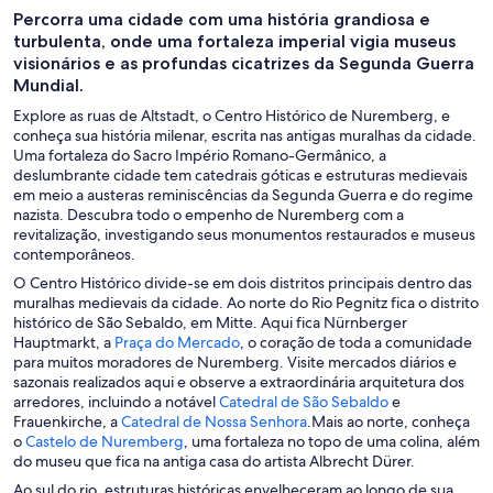
Percorra uma cidade com uma história grandiosa e
turbulenta, onde uma fortaleza imperial vigia museus
visionários e as profundas cicatrizes da Segunda Guerra
Mundial.
Explore as ruas de Altstadt, o Centro Histórico de Nuremberg, e
conheça sua história milenar, escrita nas antigas muralhas da cidade.
Uma fortaleza do Sacro Império Romano-Germânico, a
deslumbrante cidade tem catedrais góticas e estruturas medievais
em meio a austeras reminiscências da Segunda Guerra e do regime
nazista. Descubra todo o empenho de Nuremberg com a
revitalização, investigando seus monumentos restaurados e museus
contemporâneos.
O Centro Histórico divide-se em dois distritos principais dentro das
muralhas medievais da cidade. Ao norte do Rio Pegnitz fica o distrito
histórico de São Sebaldo, em Mitte. Aqui fica Nürnberger
A
Hauptmarkt, a
Praça do Mercado
, o coração de toda a comunidade
b
para muitos moradores de Nuremberg. Visite mercados diários e
r
sazonais realizados aqui e observe a extraordinária arquitetura dos
e
A
arredores, incluindo a notável
Catedral de São Sebaldo
e
e
A
b
Frauenkirche, a
Catedral de Nossa Senhora
.Mais ao norte, conheça
A
m
b
r
o
Castelo de Nuremberg
, uma fortaleza no topo de uma colina, além
b
u
r
e
do museu que fica na antiga casa do artista Albrecht Dürer.
r
m
e
e
Ao sul do rio, estruturas históricas envelheceram ao longo de sua