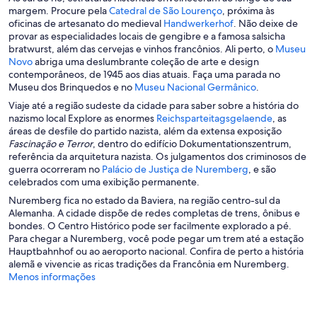
e
a
e
m
A
margem. Procure pela
Catedral de São Lourenço
, próxima às
e
n
m
u
b
A
oficinas de artesanato do medieval
Handwerkerhof
. Não deixe de
m
o
u
m
r
b
provar as especialidades locais de gengibre e a famosa salsicha
u
v
m
a
e
r
bratwurst, além das cervejas e vinhos francônios. Ali perto, o
Museu
m
a
a
n
A
e
e
Novo
abriga uma deslumbrante coleção de arte e design
a
j
n
o
b
m
e
contemporâneos, de 1945 aos dias atuais. Faça uma parada no
n
a
o
v
r
u
m
A
Museu dos Brinquedos e no
Museu Nacional Germânico
.
o
n
v
a
e
m
u
b
Viaje até a região sudeste da cidade para saber sobre a história do
v
e
a
j
e
a
m
r
A
nazismo local Explore as enormes
Reichsparteitagsgelaende
, as
a
l
j
a
m
n
a
e
b
áreas de desfile do partido nazista, além da extensa exposição
j
a
a
n
u
o
n
e
r
Fascinação e Terror
, dentro do edifício Dokumentationszentrum,
a
n
e
m
v
o
m
e
referência da arquitetura nazista. Os julgamentos dos criminosos de
n
e
l
a
a
v
u
A
e
guerra ocorreram no
Palácio de Justiça de Nuremberg
, e são
e
l
a
n
j
a
m
b
m
celebrados com uma exibição permanente.
l
a
o
a
j
a
r
u
a
Nuremberg fica no estado da Baviera, na região centro-sul da
v
n
a
n
e
m
Alemanha. A cidade dispõe de redes completas de trens, ônibus e
a
e
n
o
e
a
bondes. O Centro Histórico pode ser facilmente explorado a pé.
j
l
e
v
m
n
Para chegar a Nuremberg, você pode pegar um trem até a estação
a
a
l
a
u
o
Hauptbahnhof ou ao aeroporto nacional. Confira de perto a história
n
a
j
m
v
alemã e vivencie as ricas tradições da Francônia em Nuremberg.
e
a
a
a
Menos informações
l
n
n
j
a
e
o
a
l
v
n
a