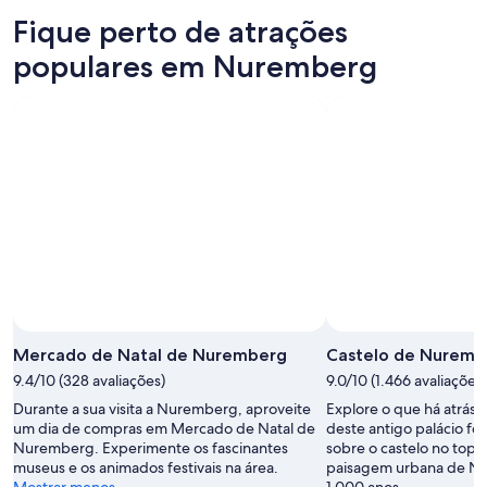
esta
Nuremberg
preços
Fique perto de atrações
noite,
para
em
9
amanhã
Nuremberg
populares em Nuremberg
de
à
para
ago.
noite,
o
-
10
próximo
10
de
fim
de
ago.
de
ago.
-
semana,
11
14
de
de
ago.
ago.
-
16
de
ago.
Mercado de Natal de Nuremberg
Castelo de Nuremb
9.4/10 (328 avaliações)
9.0/10 (1.466 avaliações)
Durante a sua visita a Nuremberg, aproveite
Explore o que há atrás 
um dia de compras em Mercado de Natal de
deste antigo palácio fo
Nuremberg. Experimente os fascinantes
sobre o castelo no topo
museus e os animados festivais na área.
paisagem urbana de N
Mostrar menos
1.000 anos.