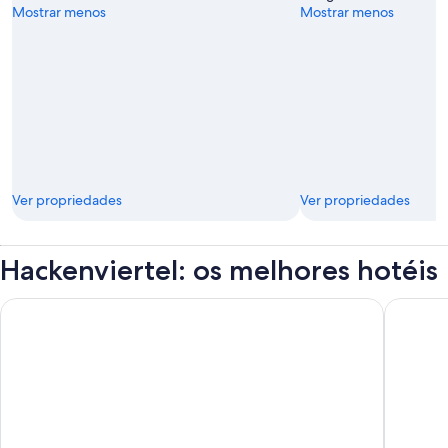
Mostrar menos
Mostrar menos
Ver propriedades
Ver propriedades
Hackenviertel: os melhores hotéis
Premier Inn München City Zentrum
Maritim