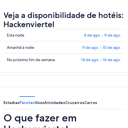
Veja a disponibilidade de hotéis:
Hackenviertel
Confira
Esta noite
8 de ago. - 9 de ago.
os
preços
Confira
Amanhã à noite
9 de ago. - 10 de ago.
em
os
Hackenviertel
preços
Confira
No próximo fim de semana
14 de ago. - 16 de ago.
para
em
os
esta
Hackenviertel
preços
noite,
para
em
8
amanhã
Hackenviertel
de
à
para
ago.
noite,
o
-
9
próximo
Estadias
Pacotes
Voos
Atividades
Cruzeiros
Carros
9
de
fim
de
ago.
de
O que fazer em
ago.
-
semana,
10
14