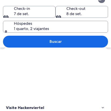
Check-in
Check-out
7 de set.
8 de set.
Hóspedes
1 quarto, 2 viajantes
Um edifício histórico com fachadas ela
Buscar
Explorar mapa
Visite Hackenviertel