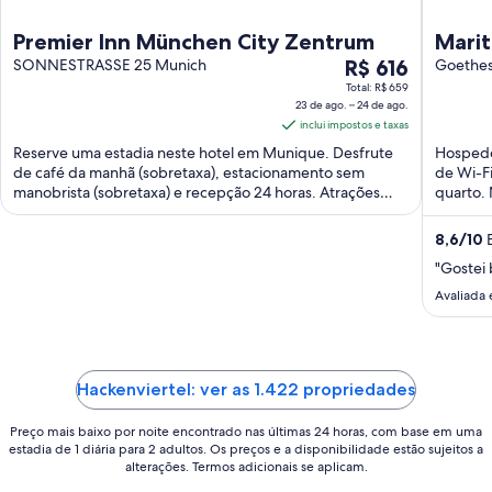
Premier Inn München City Zentrum
Mari
O
SONNESTRASSE 25 Munich
R$ 616
Goethes
preço
Total: R$ 659
23 de ago. – 24 de ago.
é
inclui impostos e taxas
de
Reserve uma estadia neste hotel em Munique. Desfrute
Hospede
R$ 616
de café da manhã (sobretaxa), estacionamento sem
de Wi-Fi
por
manobrista (sobretaxa) e recepção 24 horas. Atrações
quarto. 
diária
populares ...
para
8,6
/
10
E
uma
"Gostei 
estadia
de
Avaliada 
23
de
ago.
a
Hackenviertel: ver as 1.422 propriedades
24
Preço mais baixo por noite encontrado nas últimas 24 horas, com base em uma
de
estadia de 1 diária para 2 adultos. Os preços e a disponibilidade estão sujeitos a
ago..
alterações. Termos adicionais se aplicam.