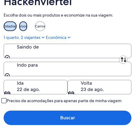
Hackenviertel
de
de
ago.
ago.
Escolha dois ou mais produtos e economize na sua viagem:
-
16
Estadias
Voos
Carros
de
ago.
1 quarto, 2 viajantes
Econômica
Saindo de
Saindo de
Indo para
Indo para
Ida
Volta
22 de ago.
23 de ago.
Preciso de acomodações para apenas parte de minha viagem
Buscar