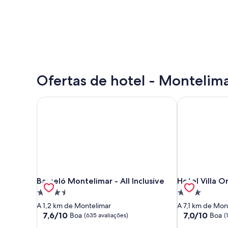
Ofertas de hotel - Montelim
Barceló Montelimar - All Inclusive
Hotel Villa O
Barceló Montelimar - All Inclusive
Hotel Villa O
Barceló Montelimar - All Inclusive
Hotel Villa 
Propriedade
Propriedade
3.5
3.0
A 1,2 km de Montelimar
A 7,1 km de Mon
estrelas
estrelas
7.6
7.0
7,6/10
7,0/10
Boa
Boa
(635 avaliações)
(
de
de