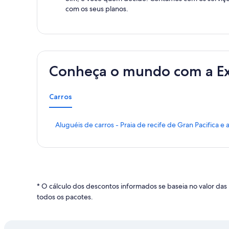
com os seus planos.
Conheça o mundo com a E
Carros
L
Aluguéis de carros - Praia de recife de Gran Pacifica e
i
n
k
q
u
e
* O cálculo dos descontos informados se baseia no valor 
a
todos os pacotes.
b
r
e
e