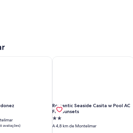
ar
rdonez
Romantic Seaside Casita w Pool AC Fi
rdonez
Romantic Seaside Casita w Pool AC Fi
Ordonez
Romantic Seaside Casita w Pool AC
Fire Sunsets
Propriedade
telimar
2.0
16 avaliações)
A 4,8 km de Montelimar
estrelas