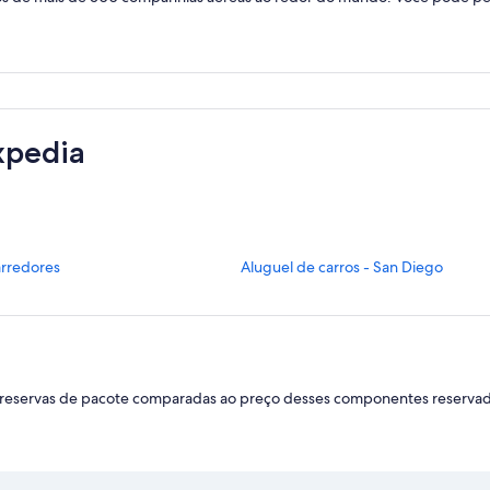
xpedia
L
 arredores
Aluguel de carros - San Diego
i
n
k
q
u
e
das reservas de pacote comparadas ao preço desses componentes reserv
a
b
r
e
e