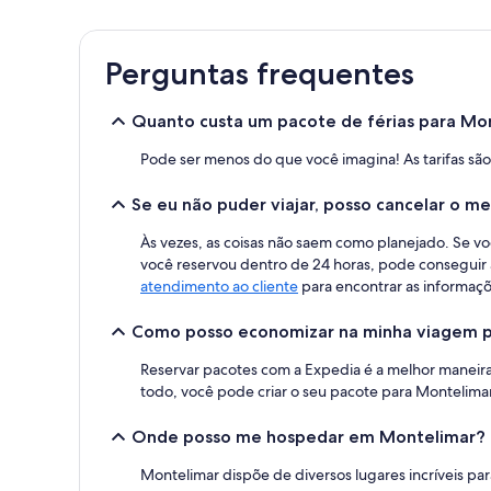
encontrado
nas
últimas
Perguntas frequentes
24
horas,
com
Quanto custa um pacote de férias para Mo
base
em
Pode ser menos do que você imagina! As tarifas sã
uma
estadia
Se eu não puder viajar, posso cancelar o 
de
1
Às vezes, as coisas não saem como planejado. Se vo
diária
você reservou dentro de 24 horas, pode conseguir a
para
2
atendimento ao cliente
para encontrar as informaçõ
adultos.
Os
Como posso economizar na minha viagem 
preços
e
Reservar pacotes com a Expedia é a melhor manei
a
todo, você pode criar o seu pacote para Montelimar
disponibilidade
estão
Onde posso me hospedar em Montelimar?
sujeitos
a
Montelimar dispõe de diversos lugares incríveis par
alterações.