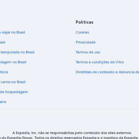
s
t
a
p
Políticas
á
g
viajar no Brasil
Cookies
i
n
asil
Privacidade
a
 temporada no Brasil
Termos de uso
:
A
viagem no Brasil
Termos e condições da Vrbo
l
u
ticos
Diretrizes de conteúdo e denúncia 
g
u
carros no Brasil
e
s de hospedagem
l
d
gens
e
c
a
r
r
o
A Expedia, Inc. não se responsabiliza pelo conteúdo dos sites externos.
s
do Expedia Group. Todos os direitos reservados Expedia e o logotipo da Expedia s