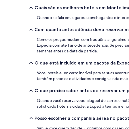
Termos
Quais são os melhores hotéis em Montelim
adicionais
se
Quando se fala em lugares aconchegantes e intere
aplicam.
Com quanta antecedência devo reservar mi
Como os preços mudam com frequência, geralmente
Expedia com até 1 ano de antecedência. Se precisar
semanas antes da data da partida.
O que está incluído em um pacote da Expe
Voos, hotéis e um carro incrível para as suas avent
também passeios e atividades e consiga ainda mais
O que preciso saber antes de reservar um
Quando você reserva voos, aluguel de carros e hot
sofisticado hotel na cidade, a Expedia tem as melh
Posso escolher a companhia aérea no pacot
Sim, é você quem decide! Contamos com os serviço