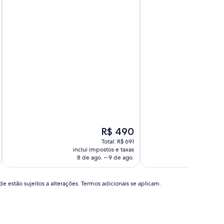
10,
10,
Muito
Extraordinária,
boa,
(6
(75
avaliações)
avaliações)
O
R$ 490
preço
Total: R$ 691
é
inclui impostos e taxas
incl
de
8 de ago. – 9 de ago.
8 d
R$ 490
e estão sujeitos a alterações. Termos adicionais se aplicam.