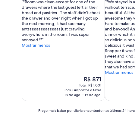
"Room was clean except for one of the
"We stayed in 
10,
10,
drawers where the last guest left all their
walkout terrace
Boa,
Boa,
bread and pastries . The staff didn’t check
beautiful. All t
(635
(16
the drawer and over night when I got up
awesome they we
avaliações)
avaliações)
the next morning, it had soo many
hard to make u
antssssssssssssssssss just crawling
and beyond! An
everywhere in the room. I was super
dinner which it is
annoyed !"
so delicious no
Mostrar menos
delicious it wa
Snapper it was 
sweet and kind,
they also have a
that we had som
Mostrar menos
O
R$ 871
preço
Total: R$ 1.001
é
inclui impostos e taxas
de
18 de ago. – 19 de ago.
R$ 871
Preço
Preço mais baixo por diária encontrado nas últimas 24 horas
mais
baixo
por
diária