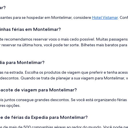
ar?
ssantes para se hospedar em Montelimar, considere
Hotel Vistamar
. Con
nhas férias em Montelimar?
 recomendamos reservar voos o mais cedo possível. Muitas passagens 
 reservar na última hora, você pode ter sorte. Bilhetes mais baratos pa
dia para Montelimar?
uras na estrada. Escolha os produtos de viagem que preferir e tenha aces
 descontos. Quando se trata de planejar a sua viagem para Montelimar, 
 pacote de viagem para Montelimar?
éis juntos consegue grandes descontos. Se você está organizando férias
ores opções.
e de férias da Expedia para Montelimar?
s de mais de 500 companhias aéreas ao redor do mundo. Você pode per