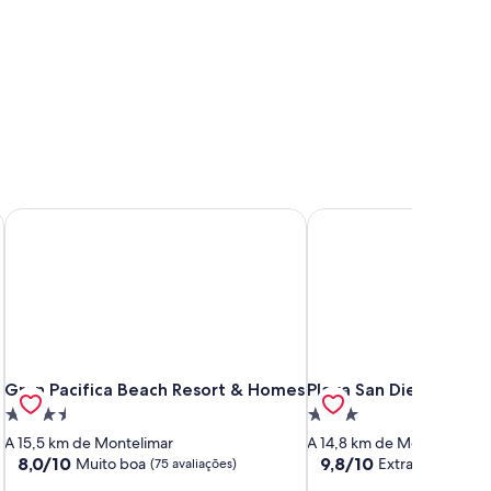
re Sunsets
Gran Pacifica Beach Resort & Homes
Playa San Diego beachf
re Sunsets
Gran Pacifica Beach Resort & Homes
Playa San Diego beachf
Gran Pacifica Beach Resort & Homes
Playa San Diego beach
Propriedade
Propriedade
3.5
3.0
A 15,5 km de Montelimar
A 14,8 km de Montelimar
estrelas
estrelas
8.0
9.8
8,0/10
9,8/10
Muito boa
Extraordinária
(75 avaliações)
(6
de
de