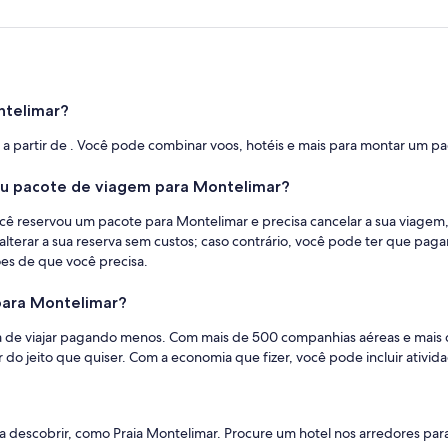
ntelimar?
o a partir de . Você pode combinar voos, hotéis e mais para montar um 
meu pacote de viagem para Montelimar?
cê reservou um pacote para Montelimar e precisa cancelar a sua viagem, 
lterar a sua reserva sem custos; caso contrário, você pode ter que pagar
es de que você precisa.
para Montelimar?
ra de viajar pagando menos. Com mais de 500 companhias aéreas e ma
 do jeito que quiser. Com a economia que fizer, você pode incluir ativid
a descobrir, como Praia Montelimar. Procure um hotel nos arredores para