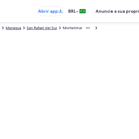
•
Abrir app
BRL
Anuncie a sua prop
Manágua
San Rafael del Sur
Montelimar