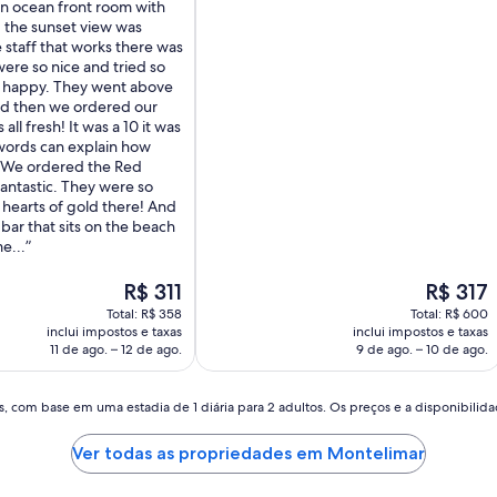
an ocean front room with
, the sunset view was
he staff that works there was
re so nice and tried so
s happy. They went above
d then we ordered our
 all fresh! It was a 10 it was
 words can explain how
s! We ordered the Red
fantastic. They were so
 hearts of gold there! And
 bar that sits on the beach
e...
O
O
R$ 311
R$ 317
preço
preço
Total: R$ 358
Total: R$ 600
é
é
inclui impostos e taxas
inclui impostos e taxas
de
de
11 de ago. – 12 de ago.
9 de ago. – 10 de ago.
R$ 311
R$ 317
, com base em uma estadia de 1 diária para 2 adultos. Os preços e a disponibilidad
Ver todas as propriedades em Montelimar