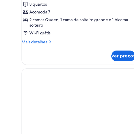
de
3 quartos
Casa
Acomoda 7
exclusiva,
2 camas Queen, 1 cama de solteiro grande e 1 bicama
3
solteiro
quartos,
Wi-Fi grátis
no
Mais
Mais detalhes
andar
detalhes
executivo
de
Ver preço
Casa
exclusiva,
3
quartos,
no
andar
executivo