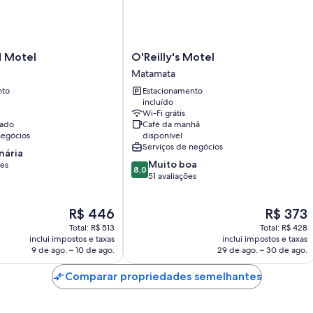
As comodidades extras são:
Saquinhos de chá/café instantâneo grátis e chaleiras elétricas
Chuveiros com efeito de chuva, produtos de toalete grátis e se
O'Reilly's
 Motel
O'Reilly's Motel
Pátio privativo, áreas de estar separadas e Produtos de limpeza 
Motel
Matamata
Matamata
nto
Estacionamento
incluído
Wi-Fi grátis
nado
Café da manhã
negócios
disponível
Serviços de negócios
nária
8.0
Muito boa
ões
8,0
de
51 avaliações
10,
,
Muito
O
O
R$ 446
R$ 373
boa,
preço
preço
51
Total: R$ 513
Total: R$ 428
é
é
avaliações
inclui impostos e taxas
inclui impostos e taxas
de
de
9 de ago. – 10 de ago.
29 de ago. – 30 de ago.
R$ 446
R$ 373
Comparar propriedades semelhantes