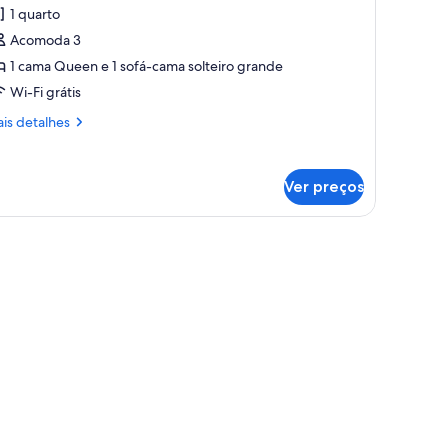
e
1 quarto
halé
Acomoda 3
uperior,
1 cama Queen e 1 sofá-cama solteiro grande
Wi-Fi grátis
uarto,
is
is detalhes
o
talhes
ardim
alé
Ver preços
perior,
arto,
rdim