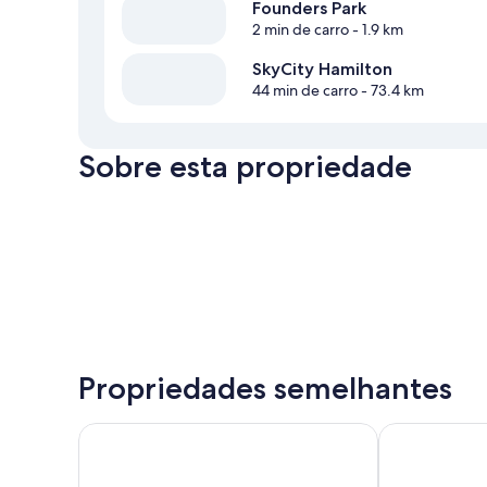
Founders Park
2 min de carro
- 1.9 km
SkyCity Hamilton
44 min de carro
- 73.4 km
Sobre esta propriedade
Propriedades semelhantes
Opal Hot Springs & Holiday Park
Tower Road 