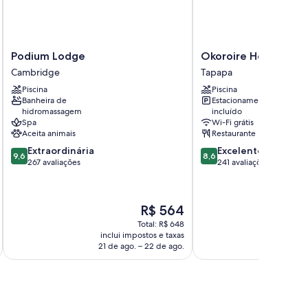
cadores de cabelo
Podium
Okoroire
Podium Lodge
Okoroire Hot Spring
ecológicos disponibilizados
Lodge
Hot
Cambridge
Tapapa
Cambridge
Springs
Piscina
Piscina
Hotel
Banheira de
Estacionamento
Tapapa
hidromassagem
incluído
Spa
Wi-Fi grátis
Aceita animais
Restaurante
9.6
8.6
Extraordinária
Excelente
9,6
8,6
de
de
267 avaliações
241 avaliações
10,
10,
Extraordinária,
Excelente,
267
241
O
R$ 564
avaliações
avaliações
preço
Total: R$ 648
é
inclui impostos e taxas
incl
de
21 de ago. – 22 de ago.
14 d
R$ 564