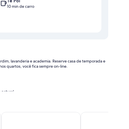
Te Poi
10 min de carro
rdim, lavanderia e academia. Reserve casa de temporada e
os quartos, você fica sempre on-line.
 natural
al
Podium Lodge
Okoroire Hot Springs 
odidades, como pátios mobiliados e menu de travesseiros,
 salas de estar separadas.