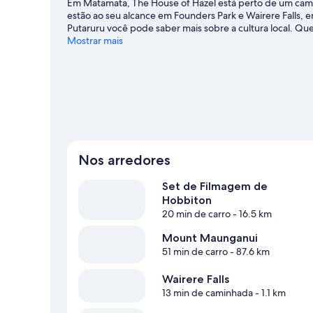
Em Matamata, The House of Hazel está perto de um campo
estão ao seu alcance em Founders Park e Wairere Falls
Putaruru você pode saber mais sobre a cultura local. Quer
Consulte a programação de Grassroots Trust Velodrome o
Mostrar mais
como pesca nas proximidades ou explore a natureza em a
ecológicos e passeios a cavalo.
Confira nosso guia de v
Ver mais propriedades para aluguel por temp
Nos arredores
Set de Filmagem de
Hobbiton
20 min de carro
- 16.5 km
Mount Maunganui
51 min de carro
- 87.6 km
Wairere Falls
13 min de caminhada
- 1.1 km