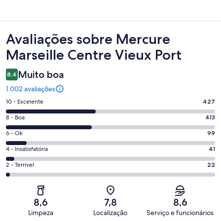
Avaliações
Avaliações sobre Mercure
Marseille Centre Vieux Port
Muito boa
8,4
1.002 avaliações
Nota
10 - Excelente
427
10
Nota
8 - Boa
413
-
8
Excelente.
Nota
6 - Ok
99
-
427
6
Boa.
Nota
4 - Insatisfatória
41
de
-
413
4
1002
Ok.
Nota
2 - Terrível
22
de
-
avaliações
99
2
1002
Insatisfatória.
de
-
avaliações
41
1002
Terrível.
de
8,6
7,8
8,6
avaliações
22
1002
Limpeza
Localização
Serviço e funcionários
de