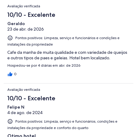
avaliações
Avaliações
1002
Avaliação verificada
avaliações
10/10 - Excelente
Geraldo
23 de abr. de 2026
Pontos positivos: Limpeza, serviço e funcionários e condições e
instalações da propriedade
Cafe da manha de muita qualidade e com variedade de queijos
e outros tipos de paes e geleias. Hotel bem localizado.
Hospedou-se por 4 diárias em abr. de 2026
0
Avaliação verificada
10/10 - Excelente
Felipe N
4 de ago. de 2024
Pontos positivos: Limpeza, serviço e funcionários, condições e
instalações da propriedade e conforto do quarto
Otimo hotel