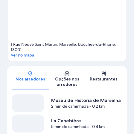
valem a visita.
Confira nosso guia de viagem sobre Marselha.
1 Rue Neuve Saint Martin, Marseille, Bouches-du-Rhone,
13001
Ver no mapa
Mapa
Nos arredores
Opções nos
Restaurantes
arredores
Museu de História de Marselha
2 min de caminhada
- 0.2 km
La Canebière
5 min de caminhada
- 0.4 km