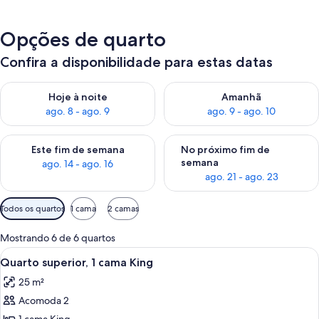
Opções de quarto
Confira a disponibilidade para estas datas
Verifica a disponibilidade para esta noite, ago. 8 - ago. 9
Verifica a disponibilidade par
Hoje à noite
Amanhã
ago. 8 - ago. 9
ago. 9 - ago. 10
Verifica a disponibilidade para este fim de semana, ago. 14 - a
Verifica a disponibilidade par
Este fim de semana
No próximo fim de
semana
ago. 14 - ago. 16
ago. 21 - ago. 23
Filtros
Todos os quartos
1 cama
2 camas
disponíveis
para
Mostrando 6 de 6 quartos
os
Carrega
Quarto de hotel com uma cama grande
10
Quarto superior, 1 cama King
quartos
todas
25 m²
as
Acomoda 2
fotos