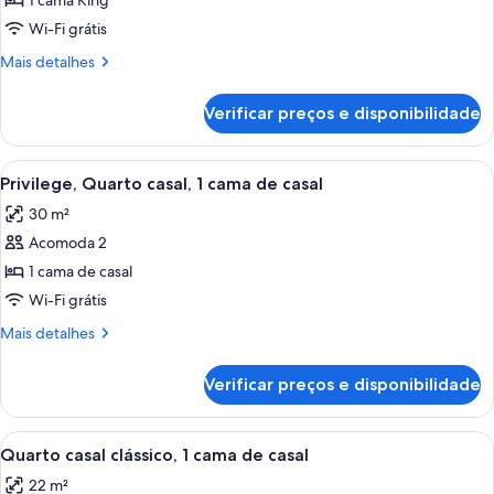
de
1 cama King
Quarto
Wi-Fi grátis
superior,
Mais
Mais detalhes
1
detalhes
cama
de
Verificar preços e disponibilidade
Quarto
King
superior,
1
Carrega
Quarto de hotel com uma cama grande
14
cama
Privilege, Quarto casal, 1 cama de casal
todas
King
30 m²
as
Acomoda 2
fotos
de
1 cama de casal
Privilege,
Wi-Fi grátis
Quarto
Mais
Mais detalhes
casal,
detalhes
1
de
Verificar preços e disponibilidade
Privilege,
cama
Quarto
de
casal,
Carrega
Quarto de hotel com uma cama grande,
casal
9
1
Quarto casal clássico, 1 cama de casal
todas
cama
22 m²
de
as