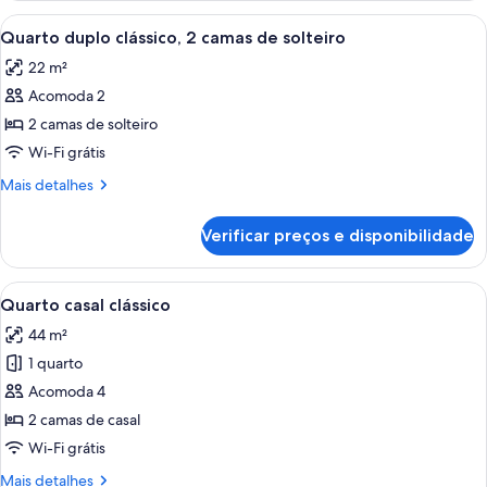
1
Carrega
Quarto de hotel com duas camas, uma 
8
cama
Quarto duplo clássico, 2 camas de solteiro
todas
King
22 m²
as
Acomoda 2
fotos
de
2 camas de solteiro
Quarto
Wi-Fi grátis
duplo
Mais
Mais detalhes
clássico,
detalhes
2
de
Verificar preços e disponibilidade
Quarto
camas
duplo
de
clássico,
Carrega
Quarto de hotel com uma cama grande,
solteiro
3
2
Quarto casal clássico
todas
camas
44 m²
de
as
solteiro
1 quarto
fotos
de
Acomoda 4
Quarto
2 camas de casal
casal
Wi-Fi grátis
clássico
Mais
Mais detalhes