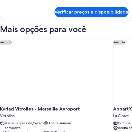
detalhes
de
Verificar preços e disponibilidade
Quarto
casal
clássico
Mais opções para você
Kyriad Vitrolles - Marseille Aeroport
Appart'C
Anúncio
Anúncio
Kyriad Vitrolles - Marseille Aeroport
Appart'C
Vitrolles
La Ciotat
Traslado grátis de/para o
Aceita animais
Cozinha
aeroporto
Aceita a