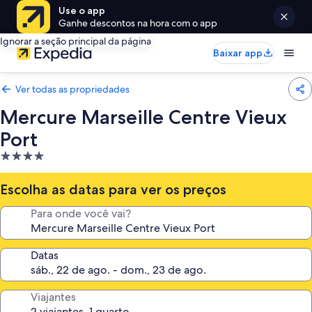
Use o app
Ganhe descontos na hora com o app
Ignorar a seção principal da página
Baixar app
Ver todas as propriedades
Mercure Marseille Centre Vieux
Port
Propriedade
4.0
estrelas
Escolha as datas para ver os preços
Para onde você vai?
Datas
Viajantes