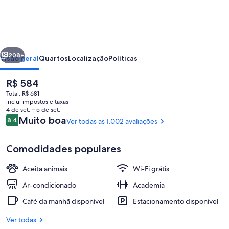
Marseille
Centre
Vieux
erior
Próximo
Port
208+
Visão geral
Quartos
Localização
Políticas
O
R$ 584
preço
Total: R$ 681
atual
inclui impostos e taxas
é
4 de set. – 5 de set.
R$ 584
Avaliações
Muito boa
8,4
Ver todas as 1.002 avaliações
8,4 de 10
Comodidades populares
Buffet
Aceita animais
Wi-Fi grátis
Ar-condicionado
Academia
Café da manhã disponível
Estacionamento disponível
Ver todas