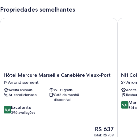
Propriedades semelhantes
Hôtel Mercure Marseille Canebière Vieux-Port
NH Colle
Hôtel
NH
Hôtel Mercure Marseille Canebière Vieux-Port
NH Col
Mercure
Collecti
1º Arrondissement
2º Arro
Marseille
Marseill
Aceita animais
Wi-Fi grátis
Aceita
Canebière
2º
Ar-condicionado
Café da manhã
Restau
Vieux-
Arrondi
disponível
Port
9.0
Mar
9,0
8.6
1º
Excelente
de
861 a
8,6
de
Arrondissement
396 avaliações
10,
10,
Maravilh
Excelente,
861
O
R$ 637
396
avaliaçõ
preço
avaliações
Total: R$ 739