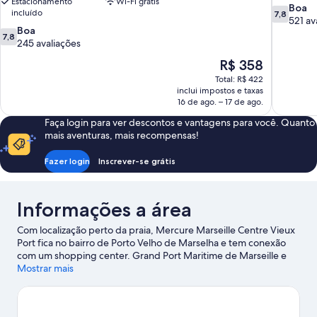
Estacionamento
Wi-Fi grátis
7.8
Boa
incluído
7,8
de
521 av
7.8
Boa
10,
7,8
de
245 avaliações
Boa,
10,
521
O
R$ 358
Boa,
avaliações
preço
Total: R$ 422
245
é
inclui impostos e taxas
avaliações
de
16 de ago. – 17 de ago.
R$ 358
Faça login para ver descontos e vantagens para você. Quanto
mais aventuras, mais recompensas!
Fazer login
Inscrever-se grátis
Informações a área
Com localização perto da praia, Mercure Marseille Centre Vieux
Port fica no bairro de Porto Velho de Marselha e tem conexão
com um shopping center. Grand Port Maritime de Marseille e
Marseille Provence Cruise Terminal são atrações ideais para
Mostrar mais
quem procura aventuras. Para conhecer as belezas naturais da
região, explore lugares como Praia de Prado e Parc National des
Calanques. Museu da Marinha e Palais Longchamps também