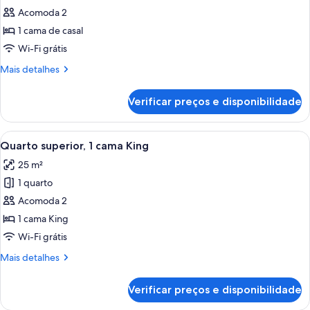
casal
Acomoda 2
fotos
de
1 cama de casal
Quarto
Wi-Fi grátis
casal
Mais
Mais detalhes
clássico,
detalhes
1
de
Verificar preços e disponibilidade
Quarto
cama
casal
de
clássico,
Carrega
Quarto de hotel com uma cama grande
casal
9
1
Quarto superior, 1 cama King
todas
cama
25 m²
de
as
casal
1 quarto
fotos
de
Acomoda 2
Quarto
1 cama King
superior,
Wi-Fi grátis
1
Mais
Mais detalhes
cama
detalhes
King
de
Verificar preços e disponibilidade
Quarto
superior,