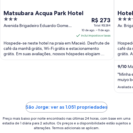
Matsubara Acqua Park Hotel
Hote
3
O
3.5
R$ 273
out
preço
out
Avenida Brigadeiro Eduardo Gomes
Av. Bri
Total: R$ 284
1551 Maceió AL
10 de ago. – 11 de ago.
Maceió 
of
é
of
inclui impostos e taxas
5
de
5
Hospede-se neste hotel na praia em Maceió. Desfrute de
Hospede
R$ 273
café da manhã grátis, Wi-Fi grátis e estacionamento
café da 
por
grátis. Em suas avaliações, nossos hóspedes elogiam ...
grátis. 
diária
para
9
/
10
Mar
uma
"Minha e
estadia
muiyo bo
de
Avaliada
10
de
ago.
a
São Jorge: ver as 1.051 propriedades
11
Preço mais baixo por noite encontrado nas últimas 24 horas, com base em uma
de
estadia de 1 diária para 2 adultos. Os preços e a disponibilidade estão sujeitos a
ago..
alterações. Termos adicionais se aplicam.