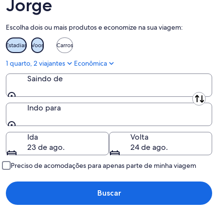
Jorge
11
14
de
de
Escolha dois ou mais produtos e economize na sua viagem:
ago.
ago.
-
Estadias
Voos
Carros
16
de
1 quarto, 2 viajantes
Econômica
ago.
Saindo de
Saindo de
Indo para
Indo para
Ida
Volta
23 de ago.
24 de ago.
Preciso de acomodações para apenas parte de minha viagem
Buscar