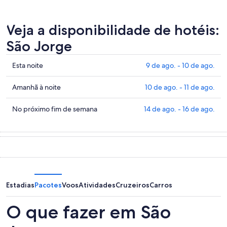
Veja a disponibilidade de hotéis:
São Jorge
Confira
Esta noite
9 de ago. - 10 de ago.
os
preços
Confira
Amanhã à noite
10 de ago. - 11 de ago.
em
os
São
preços
Confira
No próximo fim de semana
14 de ago. - 16 de ago.
Jorge
em
os
para
São
preços
esta
Jorge
em
noite,
para
São
9
amanhã
Jorge
de
à
para
ago.
noite,
o
Estadias
Pacotes
Voos
Atividades
Cruzeiros
Carros
-
10
próximo
10
de
fim
O que fazer em São
de
ago.
de
ago.
-
semana,