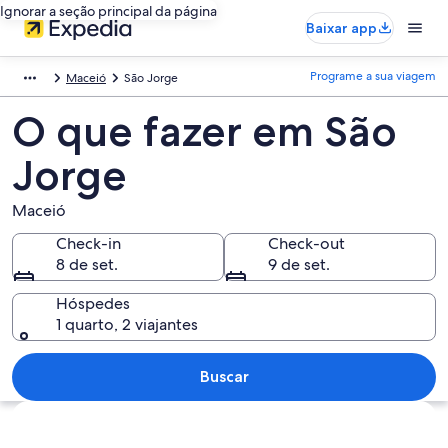
Ignorar a seção principal da página
Baixar app
Programe a sua viagem
Maceió
São Jorge
O que fazer em São
Jorge
Maceió
Check-in
Check-out
8 de set.
9 de set.
Hóspedes
1 quarto, 2 viajantes
Buscar
Explorar mapa