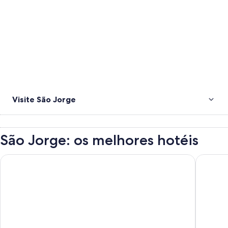
Visite São Jorge
São Jorge: os melhores hotéis
Matsubara Acqua Park Hotel
Hotel Á