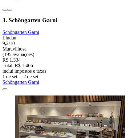
3. Schöngarten Garni
Schöngarten Garni
Lindau
9,2/10
Maravilhosa
(195 avaliações)
R$ 1.334
Total: R$ 1.466
inclui impostos e taxas
1 de set. – 2 de set.
Schöngarten Garni