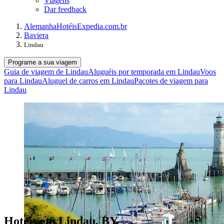
Viagens
Dar feedback
Alemanha
Hotéis
Expedia.com.br
Baviera
Lindau
Programe a sua viagem
Guia de viagem de Lindau
Aluguéis por temporada em Lindau
Voos
para Lindau
Aluguel de carros em Lindau
Pacotes de viagem para
Lindau
Hotéis em Lindau, BY