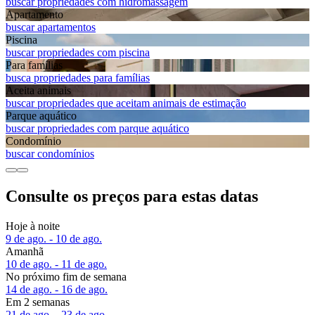
buscar propriedades com hidromassagem
Apart­amento
buscar apartamentos
Piscina
buscar propriedades com piscina
Para famílias
busca propriedades para famílias
Aceita animais
buscar propriedades que aceitam animais de estimação
Parque aquático
buscar propriedades com parque aquático
Condomínio
buscar condomínios
Consulte os preços para estas datas
Hoje à noite
9 de ago. - 10 de ago.
Amanhã
10 de ago. - 11 de ago.
No próximo fim de semana
14 de ago. - 16 de ago.
Em 2 semanas
21 de ago. - 23 de ago.