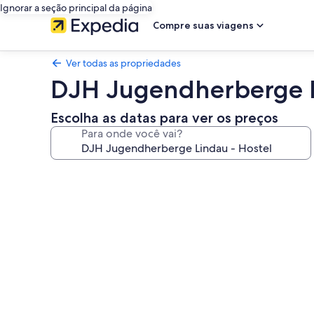
Ignorar a seção principal da página
Compre suas viagens
Ver todas as propriedades
DJH Jugendherberge L
Escolha as datas para ver os preços
Para onde você vai?
Galeria
de
fotos
de
DJH
Jugendherberge
Lindau