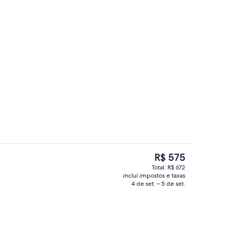
Área de estar no saguão
O
R$ 575
preço
Total: R$ 672
atual
inclui impostos e taxas
a interna)
Área de estar no saguão
é
4 de set. – 5 de set.
R$ 575