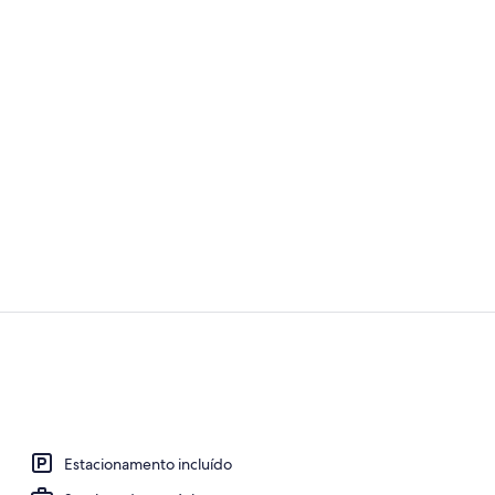
Recepção
Entrada (vist
Estacionamento incluído