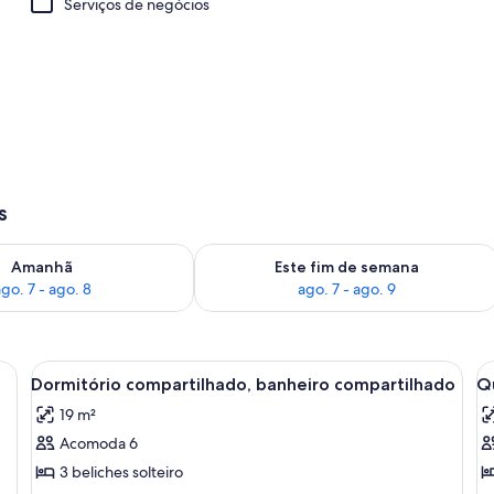
Serviços de negócios
riedade)
s
go. 7
ponibilidade para amanhã, ago. 7 - ago. 8
Verifica a disponibilidade para este f
Amanhã
Este fim de semana
go. 7 - ago. 8
ago. 7 - ago. 9
ompartilhado | Roupa de cama
Carrega
Um quarto de dormitório com beliches
C
4
Dormitório compartilhado, banheiro compartilhado
Qu
todas
t
19 m²
as
a
Acomoda 6
fotos
f
de
d
3 beliches solteiro