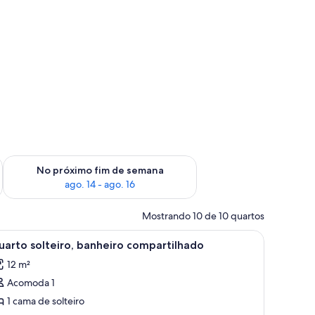
im de semana, ago. 7 - ago. 9
Verifica a disponibilidade para o próximo fim de semana, ago.
No próximo fim de semana
ago. 14 - ago. 16
Mostrando 10 de 10 quartos
, uma escrivaninha e uma cadeira.
arrega
Quarto individual com uma cama de madeira,
4
arto solteiro, banheiro compartilhado
odas
12 m²
s
Acomoda 1
otos
e
1 cama de solteiro