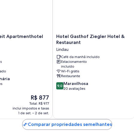
Aquecimento e serviço de arrumação limitado
Hotel
it Apartmenthotel
Hotel Gasthof Ziegler Hotel &
el
Gasthof
Restaurant
Ziegler
Lindau
Hotel
&
Café da manhã incluído
is
Estacionamento
Restaurant
incluído
Lindau
nado
Wi-Fi grátis
Restaurante
nária
9.0
Maravilhosa
es
9,0
de
20 avaliações
10,
,
O
R$ 877
Maravilhosa,
preço
Total: R$ 977
20
é
inclui impostos e taxas
avaliações
de
1 de set. – 2 de set.
R$ 877
Comparar propriedades semelhantes