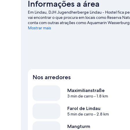
Informações a área
Em Lindau, DJH Jugendherberge Lindau - Hostel fica pert
vai encontrar o que procura em locais como Reserva Nat
conta com outras atrações como Aquamarin Wasserburg 
crianças, Labirinto de Milho Nitzenweiler e Alma Kaesla
Mostrar mais
são ideais para quem gosta de água, mas se quiser exper
caminhada/bicicleta nos arredores.
Confira nosso guia d
Ver mais hostels - Lindau
Nos arredores
Maximilianstraße
3 min de carro
- 1.8 km
Farol de Lindau
5 min de carro
- 2.8 km
Mangturm