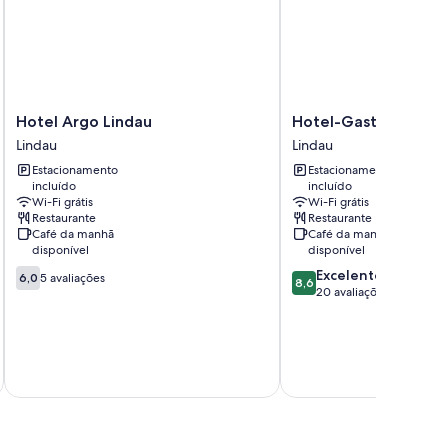
Hotel
Hotel-
Hotel Argo Lindau
Hotel-Gasthof Adler
Argo
Gasthof
Lindau
Lindau
Lindau
Adler
Estacionamento
Estacionamento
Lindau
Lindau
incluído
incluído
Wi-Fi grátis
Wi-Fi grátis
Restaurante
Restaurante
Café da manhã
Café da manhã
disponível
disponível
6.0
8.6
Excelente
6,0
5 avaliações
8,6
de
de
20 avaliações
10,
10,
5
Excelente,
avaliações
20
incl
avaliações
9 de