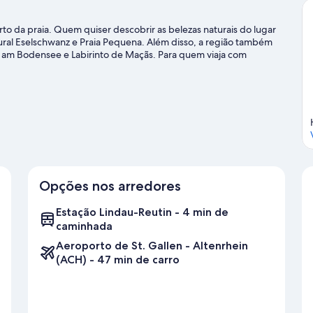
o da praia. Quem quiser descobrir as belezas naturais do lugar
ural Eselschwanz e Praia Pequena. Além disso, a região também
am Bodensee e Labirinto de Maçãs. Para quem viaja com
edele são ótimas opções de passeios. Atividades como windsurfe
imentar algo diferente, experimente trilhas para
e viagem sobre Lindau.
Opções nos arredores
Estação Lindau-Reutin - 4 min de
caminhada
Aeroporto de St. Gallen - Altenrhein
(ACH) - 47 min de carro