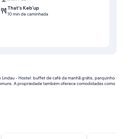
That's Keb’up
10 min de caminhada
ndau - Hostel: buffet de café da manhã grátis, parquinho
eas comuns. A propriedade também oferece comodidades como
nto para bagagem
rant
Hotel Argo Lindau
Hotel-Gasthof Adler