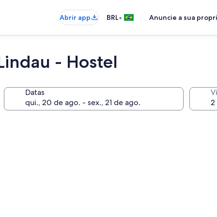
•
Abrir app
BRL
Anuncie a sua prop
indau - Hostel
Datas
V