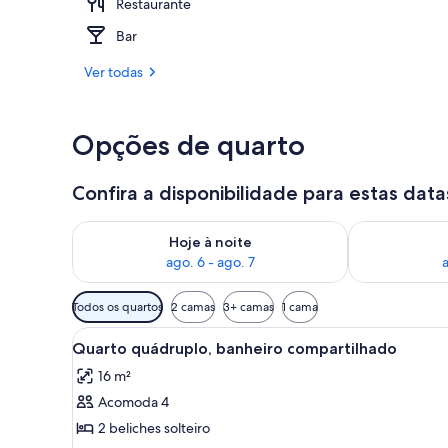
Restaurante
Bar (na prop
Bar
Ver todas
Opções de quarto
Confira a disponibilidade para estas data
Verifica a disponibilidade para esta noite, ago. 6 - a
Verifica a dis
Hoje à noite
ago. 6 - ago. 7
a
Filtros
Todos os quartos
2 camas
3+ camas
1 cama
disponíveis
Carrega
Quarto quádruplo, banheiro c
para
4
Quarto quádruplo, banheiro compartilhado
todas
os
16 m²
as
quartos
Acomoda 4
fotos
de
2 beliches solteiro