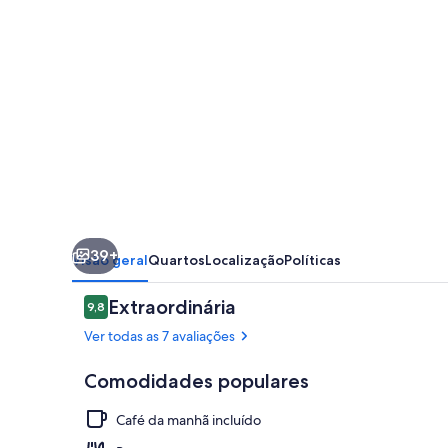
-
Hostel
39+
Visão geral
Quartos
Localização
Políticas
Avaliações
Extraordinária
9,8
9,8 de 10
Ver todas as 7 avaliações
Comodidades populares
Café da manhã incluído