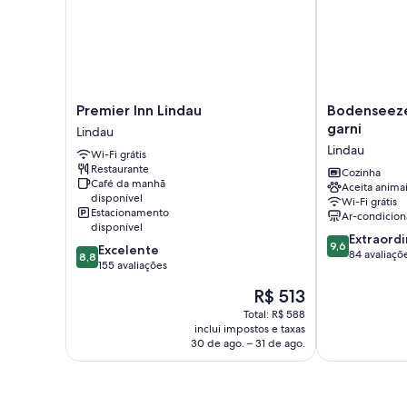
Premier
Bodenseezeit
Premier Inn Lindau
Bodenseeze
Inn
Apartmenthot
garni
Lindau
Lindau
garni
Lindau
Wi-Fi grátis
Lindau
Lindau
Restaurante
Cozinha
Café da manhã
Aceita anima
disponível
Wi-Fi grátis
Estacionamento
Ar-condicio
disponível
9.6
Extraordi
9,6
8.8
Excelente
de
84 avaliaçõ
8,8
de
155 avaliações
10,
10,
Extraordinária
O
R$ 513
Excelente,
84
preço
155
Total: R$ 588
avaliações
é
inclui impostos e taxas
avaliações
de
30 de ago. – 31 de ago.
R$ 513