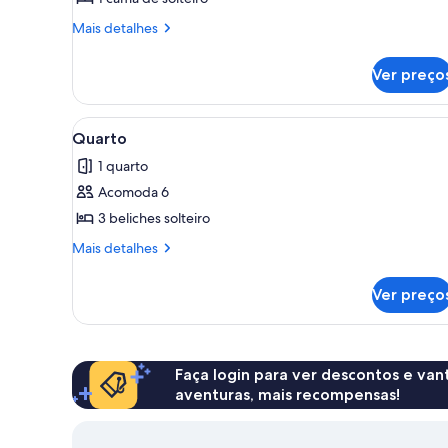
Quarto
Mais
Mais detalhes
solteiro
detalhes
de
Ver preço
Quarto
solteiro
Carrega
Uma cama de beliche com esca
1
Quarto
todas
1 quarto
as
Acomoda 6
fotos
de
3 beliches solteiro
Quarto
Mais
Mais detalhes
detalhes
de
Ver preço
Quarto
Faça login para ver descontos e va
aventuras, mais recompensas!