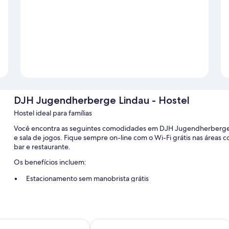
DJH Jugendherberge Lindau - Hostel
Hostel ideal para famílias
Você encontra as seguintes comodidades em DJH Jugendherberge Li
e sala de jogos. Fique sempre on-line com o Wi-Fi grátis nas ár
bar e restaurante.
Os benefícios incluem:
Estacionamento sem manobrista grátis
Aluguel de bicicletas, áreas para não fumantes e armazename
Elevador, mesa de bilhar ou de sinuca e 5 salas de reunião
 Apartmenthotel garni
Hotel Gasthof Ziegler Hotel & Restau
Outras comodidades incluem: