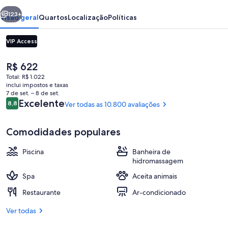
Las
erior
Próximo
Vegas
123+
Visão geral
Quartos
Localização
Políticas
VIP Access
O
R$ 622
preço
Total: R$ 1.022
atual
inclui impostos e taxas
é
7 de set. – 8 de set.
R$ 622
Avaliações
Excelente
8,8
Ver todas as 10.800 avaliações
8,8 de 10
8 bares/lounges, 2 bares ao lado da pi
Comodidades populares
Piscina
Banheira de
hidromassagem
Spa
Aceita animais
Restaurante
Ar-condicionado
Ver todas