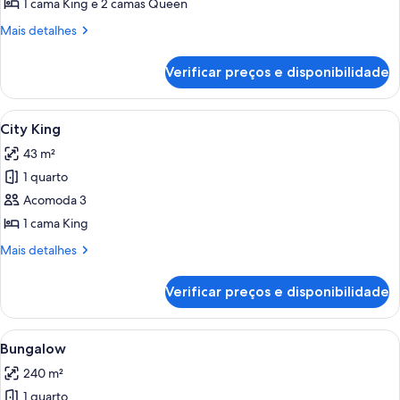
Two
1 cama King e 2 camas Queen
Bedroom
Mais
Mais detalhes
City
detalhes
Suite
de
Verificar preços e disponibilidade
Two
Bedroom
City
Carrega
Quarto de hotel com uma cama grande,
4
Suite
City King
todas
43 m²
as
1 quarto
fotos
de
Acomoda 3
City
1 cama King
King
Mais
Mais detalhes
detalhes
de
Verificar preços e disponibilidade
City
King
Carrega
Uma cozinha moderna com área de bar,
4
Bungalow
todas
240 m²
as
1 quarto