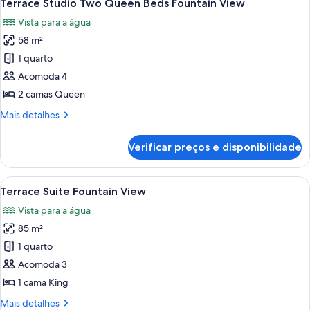
6
Queen
Terrace Studio Two Queen Beds Fountain View
todas
Beds
Vista para a água
as
58 m²
fotos
de
1 quarto
Terrace
Acomoda 4
Studio
2 camas Queen
Two
Mais
Mais detalhes
Queen
detalhes
Beds
de
Verificar preços e disponibilidade
Terrace
Fountain
Studio
View
Two
Carrega
Quarto de hotel moderno com uma gra
5
Queen
Terrace Suite Fountain View
todas
Beds
Vista para a água
Fountain
as
View
85 m²
fotos
de
1 quarto
Terrace
Acomoda 3
Suite
1 cama King
Fountain
Mais
Mais detalhes