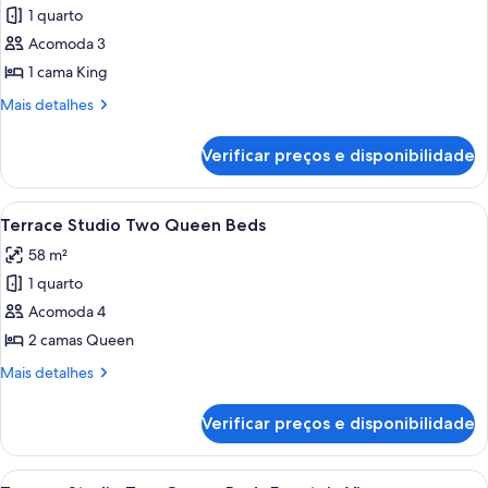
de
1 quarto
Terrace
Acomoda 3
Studio
1 cama King
Fountain
Mais
Mais detalhes
View
detalhes
de
Verificar preços e disponibilidade
Terrace
Studio
Fountain
Carrega
Quarto de hotel com duas camas gran
7
View
Terrace Studio Two Queen Beds
todas
58 m²
as
1 quarto
fotos
de
Acomoda 4
Terrace
2 camas Queen
Studio
Mais
Mais detalhes
Two
detalhes
Queen
de
Verificar preços e disponibilidade
Terrace
Beds
Studio
Two
Carrega
Roupas de cama de algodão egípcio,