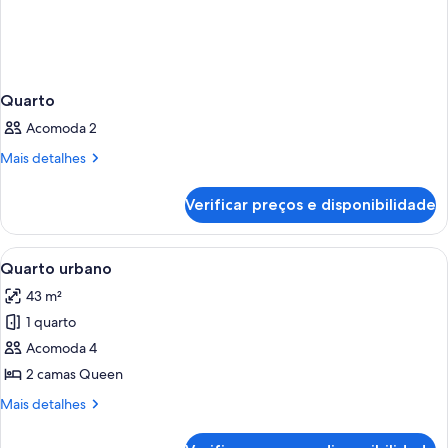
Quarto
Acomoda 2
Mais
Mais detalhes
detalhes
de
Verificar preços e disponibilidade
Quarto
Carrega
Quarto de hotel com duas camas, uma 
4
Quarto urbano
todas
43 m²
as
1 quarto
fotos
de
Acomoda 4
Quarto
2 camas Queen
urbano
Mais
Mais detalhes
detalhes
de