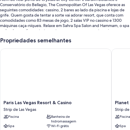
Conservatório do Bellagio, The Cosmopolitan Of Las Vegas oferece as
seguintes comodidades: cassino, 2 bares ao lado da piscina e lojas de
grife. Quem gosta de tentar a sorte vai adorar resort, que conta com
comodidades como 83 mesas de jogo, 2 salas VIP no cassino e 1300
máquinas caça-níqueis. Relaxe em Sahra Spa Salon and Hammam, o spa
no local, que oferece tratamentos para o corpo, aromaterapia e
hidroterapia. Saboreie uma refeição em qualquer um dos 18
Propriedades semelhantes
restaurantes no local, que contam com café da manhã, brunch, almoço,
jantar e culinária fusion. Os hóspedes também encontram comodidades
Paris Las Vegas Resort & Casino
Planet H
como 3 cafeterias, salão de cabeleireiro e serviço de lavanderia e
lavagem a seco.
Você vai encontrar os seguintes benefícios:
Uma piscina externa sazonal com barracas de praia (sobretaxa),
espreguiçadeiras e guarda-sóis
Café da manhã feito na hora (sobretaxa), quadras de tênis e
estacionamento com manobrista
Posto de recarga para carros elétricos, quadra de pickleball e salas
Paris
Planet
Paris Las Vegas Resort & Casino
Planet
de massagem/tratamento
Las
Hollywo
Strip de Las Vegas
Strip de
Vegas
Resort
Carregador, serviços de concierge e cofre na recepção
Piscina
Banheira de
Piscin
Resort
&
As avaliações dos hóspedes enaltecem a piscina, a localização
hidromassagem
&
Casino
central e a equipe prestativa.
Spa
Wi-Fi grátis
Spa
Casino
Strip