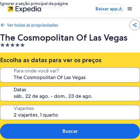
Ignorar a seção principal da página
Baixar app
Ver todas as propriedades
The Cosmopolitan Of Las Vegas
Propriedade
5.0
estrelas
Escolha as datas para ver os preços
Para onde você vai?
Datas
Viajantes
Buscar