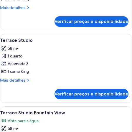
Bedroom
Mais
Mais detalhes
Suite
detalhes
Fountain
de
Verificar preços e disponibilidade
Terrace
View
One
Bedroom
Carrega
Uma cama bem arrumada com lençóis br
6
Suite
Terrace Studio
todas
Fountain
58 m²
View
as
1 quarto
fotos
de
Acomoda 3
Terrace
1 cama King
Studio
Mais
Mais detalhes
detalhes
de
Verificar preços e disponibilidade
Terrace
Studio
Carrega
Uma cama bem arrumada com lençóis br
5
Terrace Studio Fountain View
todas
Vista para a água
as
58 m²
fotos