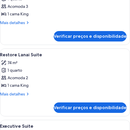
fotos
de
Acomoda 3
Bungalow
1 cama King
Mais
Mais detalhes
detalhes
de
Verificar preços e disponibilidade
Bungalow
Carrega
Uma sala de estar moderna com um sof
5
Restore Lanai Suite
todas
74 m²
as
1 quarto
fotos
de
Acomoda 2
Restore
1 cama King
Lanai
Mais
Mais detalhes
Suite
detalhes
de
Verificar preços e disponibilidade
Restore
Lanai
Suite
Carrega
Uma sala de estar moderna com uma gra
4
Executive Suite
todas