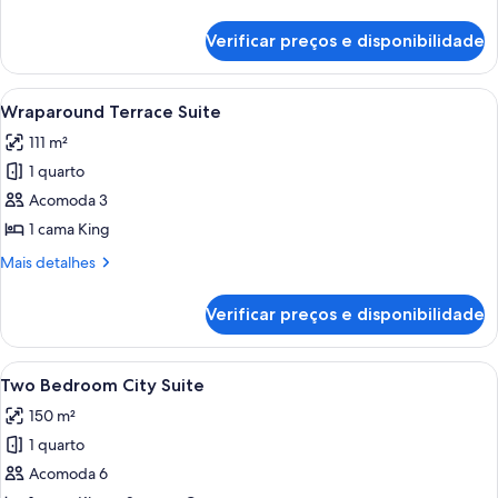
View
detalhes
de
Verificar preços e disponibilidade
Terrace
Suite
Fountain
Carrega
Quarto de hotel moderno com sofá, mes
4
View
Wraparound Terrace Suite
todas
111 m²
as
1 quarto
fotos
de
Acomoda 3
Wraparound
1 cama King
Terrace
Mais
Mais detalhes
Suite
detalhes
de
Verificar preços e disponibilidade
Wraparound
Terrace
Suite
Carrega
Quarto de hotel moderno com uma gran
6
Two Bedroom City Suite
todas
150 m²
as
1 quarto
fotos
de
Acomoda 6