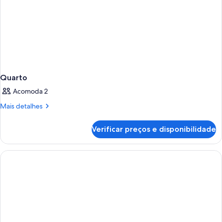
Quarto
Acomoda 2
Mais
Mais detalhes
detalhes
de
Verificar preços e disponibilidade
Quarto