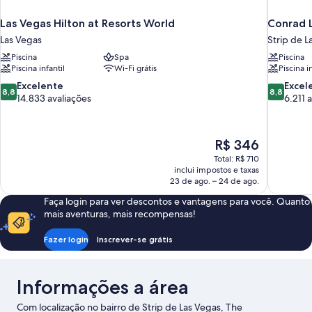
Las Vegas Hilton at Resorts World
Conrad L
Las Vegas
Strip de L
Piscina
Spa
Piscina
Piscina infantil
Wi-Fi grátis
Piscina i
8.8
8.8
Excelente
Excel
8,8
8,8
de
de
14.833 avaliações
6.211 
10,
10,
Excelente,
Excelente
14.833
6.211
O
R$ 346
avaliações
avaliações
preço
Total: R$ 710
é
inclui impostos e taxas
de
23 de ago. – 24 de ago.
R$ 346
Faça login para ver descontos e vantagens para você. Quanto
mais aventuras, mais recompensas!
Fazer login
Inscrever-se grátis
Informações a área
Com localização no bairro de Strip de Las Vegas, The