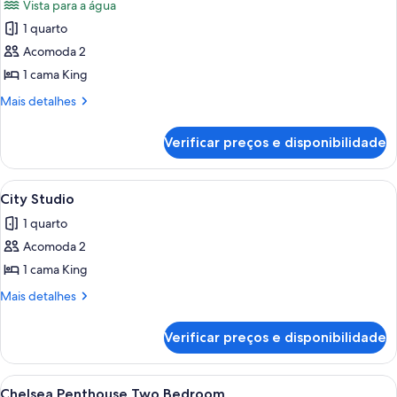
Vista para a água
as
1 quarto
fotos
de
Acomoda 2
Wraparound
1 cama King
Terrace
Mais
Mais detalhes
Suite
detalhes
Fountain
de
Verificar preços e disponibilidade
Wraparound
View
Terrace
Suite
Carrega
Quarto de hotel moderno com uma cam
4
Fountain
City Studio
todas
View
1 quarto
as
Acomoda 2
fotos
de
1 cama King
City
Mais
Mais detalhes
Studio
detalhes
de
Verificar preços e disponibilidade
City
Studio
Carrega
Quarto de hotel moderno com televisão
5
Chelsea Penthouse Two Bedroom