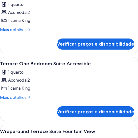
1 quarto
as
Acomoda 2
fotos
de
1 cama King
Executive
Mais
Mais detalhes
Suite
detalhes
de
Verificar preços e disponibilidade
Executive
Suite
Carrega
Terraço/pátio
10
Terrace One Bedroom Suite Accessible
todas
1 quarto
as
Acomoda 2
fotos
de
1 cama King
Terrace
Mais
Mais detalhes
One
detalhes
de
Bedroom
Verificar preços e disponibilidade
Terrace
Suite
One
Accessible
Bedroom
Carrega
Quarto de hotel moderno com área de r
5
Suite
Wraparound Terrace Suite Fountain View
todas
Accessible