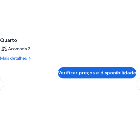
Quarto
Acomoda 2
Mais
Mais detalhes
detalhes
de
Verificar preços e disponibilidade
Quarto