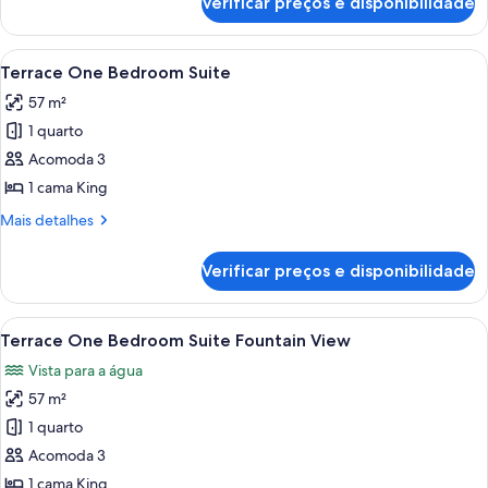
Verificar preços e disponibilidade
Quarto
urbano
Carrega
Quarto de hotel moderno com sofá cin
9
Terrace One Bedroom Suite
todas
57 m²
as
1 quarto
fotos
de
Acomoda 3
Terrace
1 cama King
One
Mais
Mais detalhes
Bedroom
detalhes
Suite
de
Verificar preços e disponibilidade
Terrace
One
Bedroom
Carrega
Quarto de hotel com uma cama grande,
7
Suite
Terrace One Bedroom Suite Fountain View
todas
Vista para a água
as
57 m²
fotos
de
1 quarto
Terrace
Acomoda 3
One
1 cama King