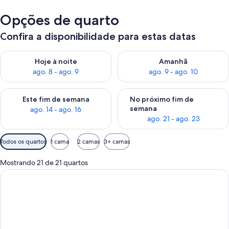
Opções de quarto
Confira a disponibilidade para estas datas
Verifica a disponibilidade para esta noite, ago. 8 - ago. 9
Verifica a disponibilidade par
Hoje à noite
Amanhã
ago. 8 - ago. 9
ago. 9 - ago. 10
Verifica a disponibilidade para este fim de semana, ago. 14 - a
Verifica a disponibilidade par
Este fim de semana
No próximo fim de
semana
ago. 14 - ago. 16
ago. 21 - ago. 23
Filtros
Todos os quartos
1 cama
2 camas
3+ camas
disponíveis
para
Mostrando 21 de 21 quartos
os
quartos