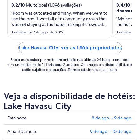
para
8,2
/
10
Muito boa! (1.096 avaliações)
8,4
/
10
Muito
uma
Havasu inc
"Room was outdated and filthy. When we went to
estadia
use the pool it was full of a community group that
"Melhor hot
de
was not staying at the hotel, making it crowded
melhor ate
18
for guests to use. The hotel charged me for pool
Avaliada em 7 de ago. de 2026
Avaliada em 8
de
towels I returned."
ago.
a
Lake Havasu City: ver as 1.566 propriedades
19
Preço mais baixo por noite encontrado nas últimas 24 horas, com base
de
em uma estadia de 1 diária para 2 adultos. Os preços e a disponibilidade
ago..
estão sujeitos a alterações. Termos adicionais se aplicam.
Veja a disponibilidade de hotéis:
Lake Havasu City
Confira
Esta noite
8 de ago. - 9 de ago.
os
preços
Confira
Amanhã à noite
9 de ago. - 10 de ago.
em
os