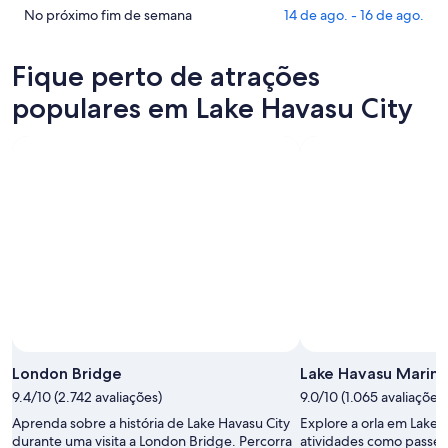
Lake
preços
Confira
No próximo fim de semana
14 de ago. - 16 de ago.
Havasu
em
os
City
Lake
preços
Fique perto de atrações
para
Havasu
em
esta
City
Lake
populares em Lake Havasu City
noite,
para
Havasu
8
amanhã
City
de
à
para
ago.
noite,
o
-
9
próximo
9
de
fim
de
ago.
de
ago.
-
semana,
10
14
de
de
ago.
ago.
-
16
London Bridge
Lake Havasu Marina
de
9.4/10 (2.742 avaliações)
9.0/10 (1.065 avaliações)
ago.
Aprenda sobre a história de Lake Havasu City
Explore a orla em Lake 
durante uma visita a London Bridge. Percorra
atividades como passei