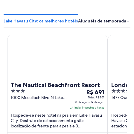
Lake Havasu City: os melhores hotéis
Aluguéis de temporada – La
The Nautical Beachfront Resort
London Brid
The Nautical Beachfront Resort
London 
3
O
3.5
R$ 691
out
preço
out
1000 Mcculloch Blvd N Lake
1477 Queens
Total: R$ 951
Havasu City AZ
18 de ago. – 19 de ago.
City AZ
of
é
of
inclui impostos e taxas
5
de
5
Hospede-se neste hotel na praia em Lake Havasu
Hospede-se 
R$ 691
City. Desfrute de estacionamento grátis,
Havasu City.
por
localização de frente para a praia e 3
estacionamen
diária
bares/lounges. Nossos hóspedes ...
suas avaliaç