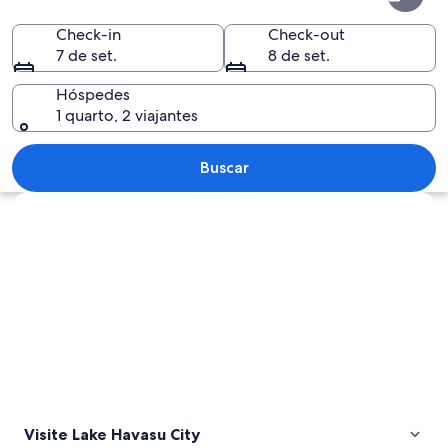
Havasu
City
Check-in
Check-out
7 de set.
8 de set.
Hóspedes
1 quarto, 2 viajantes
Uma vila costeira com um porto, barc
Buscar
Explorar mapa
Visite Lake Havasu City