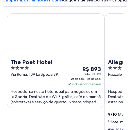
The Poet Hotel
AllegroItali
The Poet Hotel
AllegroI
4
O
3
R$ 893
out
preço
out
Via Roma, 139 La Spezia SP
Piazzale Pap
Total: R$ 1.011
25 de ago. – 26 de ago.
La Spezia SP
of
é
of
inclui impostos e taxas
5
de
5
Hospede-se neste hotel ideal para negócios em
Hospede-se 
R$ 893
La Spezia. Desfrute de Wi-Fi grátis, café da manhã
Desfrute de 
por
(sobretaxa) e serviço de quarto. Nossos hóspedes
estacionamen
diária
elogiam os ...
hóspedes el
para
9
/
10
Maravil
uma
"Hotel muito
estadia
de
Avaliada em 