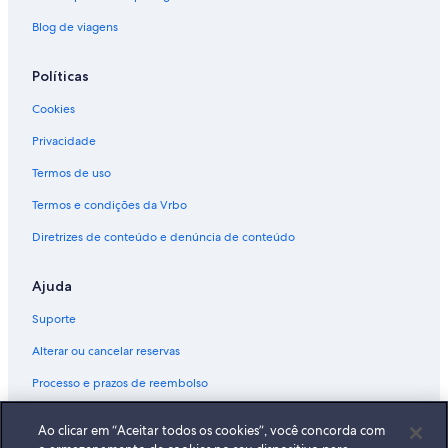
Blog de viagens
Políticas
Cookies
Privacidade
Termos de uso
Termos e condições da Vrbo
Diretrizes de conteúdo e denúncia de conteúdo
Ajuda
Suporte
Alterar ou cancelar reservas
Processo e prazos de reembolso
Reserve um voo usando um crédito da companhia aérea
Ao clicar em “Aceitar todos os cookies”, você concorda com
Documentos para viagens internacionais