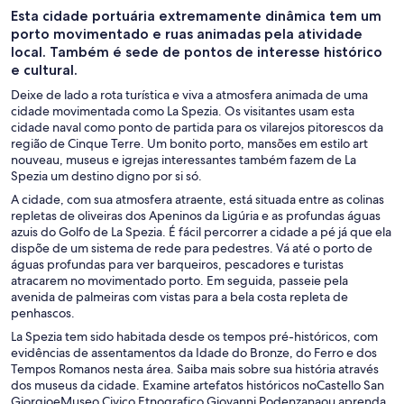
Esta cidade portuária extremamente dinâmica tem um
porto movimentado e ruas animadas pela atividade
local. Também é sede de pontos de interesse histórico
e cultural.
Deixe de lado a rota turística e viva a atmosfera animada de uma
cidade movimentada como La Spezia. Os visitantes usam esta
cidade naval como ponto de partida para os vilarejos pitorescos da
região de Cinque Terre. Um bonito porto, mansões em estilo art
nouveau, museus e igrejas interessantes também fazem de La
Spezia um destino digno por si só.
A cidade, com sua atmosfera atraente, está situada entre as colinas
repletas de oliveiras dos Apeninos da Ligúria e as profundas águas
azuis do Golfo de La Spezia. É fácil percorrer a cidade a pé já que ela
dispõe de um sistema de rede para pedestres. Vá até o porto de
águas profundas para ver barqueiros, pescadores e turistas
atracarem no movimentado porto. Em seguida, passeie pela
avenida de palmeiras com vistas para a bela costa repleta de
penhascos.
La Spezia tem sido habitada desde os tempos pré-históricos, com
evidências de assentamentos da Idade do Bronze, do Ferro e dos
Tempos Romanos nesta área. Saiba mais sobre sua história através
dos museus da cidade. Examine artefatos históricos noCastello San
GiorgioeMuseo Civico Etnografico Giovanni Podenzanaou aprenda