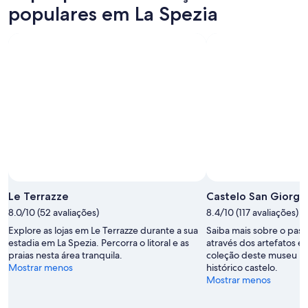
noite,
para
La
populares em La Spezia
7
amanhã
Spezia
de
à
para
ago.
noite,
este
-
8
fim
8
de
de
de
ago.
semana,
ago.
-
7
9
de
de
ago.
ago.
-
9
de
ago.
Le Terrazze
Castelo San Giorgi
8.0/10 (52 avaliações)
8.4/10 (117 avaliações)
Explore as lojas em Le Terrazze durante a sua
Saiba mais sobre o pass
estadia em La Spezia. Percorra o litoral e as
através dos artefatos e 
praias nesta área tranquila.
coleção deste museu lo
Mostrar menos
histórico castelo.
Mostrar menos