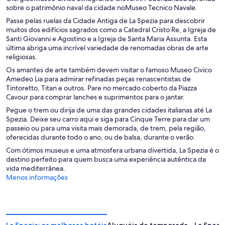
sobre o patrimônio naval da cidade noMuseo Tecnico Navale.
Passe pelas ruelas da Cidade Antiga de La Spezia para descobrir
muitos dos edifícios sagrados como a Catedral Cristo Re, a Igreja de
Santi Giovanni e Agostino e a Igreja de Santa Maria Assunta. Esta
última abriga uma incrível variedade de renomadas obras de arte
religiosas.
Os amantes de arte também devem visitar o famoso Museo Civico
Amedeo Lia para admirar refinadas peças renascentistas de
Tintoretto, Titan e outros. Pare no mercado coberto da Piazza
Cavour para comprar lanches e suprimentos para o jantar.
Pegue o trem ou dirija de uma das grandes cidades italianas até La
Spezia. Deixe seu carro aqui e siga para Cinque Terre para dar um
passeio ou para uma visita mais demorada, de trem, pela região,
oferecidas durante todo o ano, ou de balsa, durante o verão.
Com ótimos museus e uma atmosfera urbana divertida, La Spezia é o
destino perfeito para quem busca uma experiência autêntica da
vida mediterrânea.
Menos informações
La Spezia: os melhores hotéis
Aluguéis de temporada – La Spezi