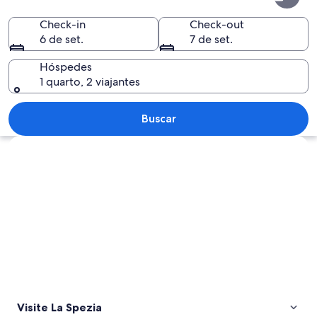
Spezia
Check-in
Check-out
6 de set.
7 de set.
Hóspedes
1 quarto, 2 viajantes
Paisagem urbana à beira-mar à noite, c
Buscar
Explorar mapa
Visite La Spezia