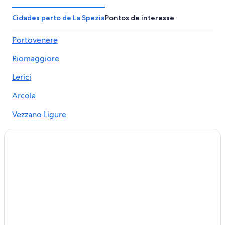
Aluguel de carros - Isola
Aluguel de carros - La Spezia
Cidades perto de La Spezia
Pontos de interesse
Aluguel de carros - Lerici
Portovenere
Aluguel de carros - Monterosso al Mare
Riomaggiore
Aluguel de carros - Rio
Aluguel de carros - Riomaggiore
Lerici
Aluguel de carros - Sarzana
Arcola
Aluguéis de carros - La Spezia e arredores
Vezzano Ligure
San Terenzo
Le Grazie
Fezzano
La Foce
Valeriano Lunense