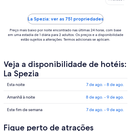
25
de
ago.
La Spezia: ver as 751 propriedades
a
26
Preço mais baixo por noite encontrado nas últimas 24 horas, com base
em uma estadia de 1 diária para 2 adultos. Os preços e a disponibilidade
de
estão sujeitos a alterações. Termos adicionais se aplicam.
ago..
Veja a disponibilidade de hotéis:
La Spezia
Confira
Esta noite
7 de ago. - 8 de ago.
os
preços
Confira
Amanhã à noite
8 de ago. - 9 de ago.
em
os
La
preços
Confira
Este fim de semana
7 de ago. - 9 de ago.
Spezia
em
os
para
La
preços
Fique perto de atrações
esta
Spezia
em