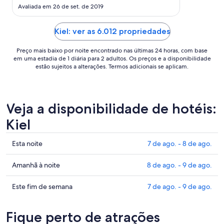
de
certeza!"
Avaliada em 26 de set. de 2019
ago.
a
Kiel: ver as 6.012 propriedades
10
de
Preço mais baixo por noite encontrado nas últimas 24 horas, com base
ago..
em uma estadia de 1 diária para 2 adultos. Os preços e a disponibilidade
estão sujeitos a alterações. Termos adicionais se aplicam.
Veja a disponibilidade de hotéis:
Kiel
Confira
Esta noite
7 de ago. - 8 de ago.
os
preços
Confira
Amanhã à noite
8 de ago. - 9 de ago.
em
os
Kiel
preços
Confira
Este fim de semana
7 de ago. - 9 de ago.
para
em
os
esta
Kiel
preços
Fique perto de atrações
noite,
para
em