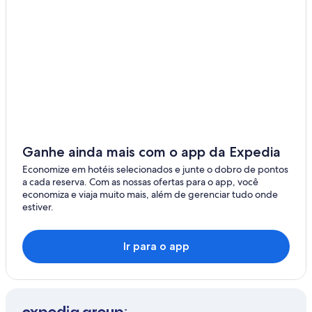
Kiel-Schilksee
Altwittenbek
Gaarden
Stift
Felm
Suchsdorf
Ganhe ainda mais com o app da Expedia
Economize em hotéis selecionados e junte o dobro de pontos
a cada reserva. Com as nossas ofertas para o app, você
economiza e viaja muito mais, além de gerenciar tudo onde
estiver.
Ir para o app