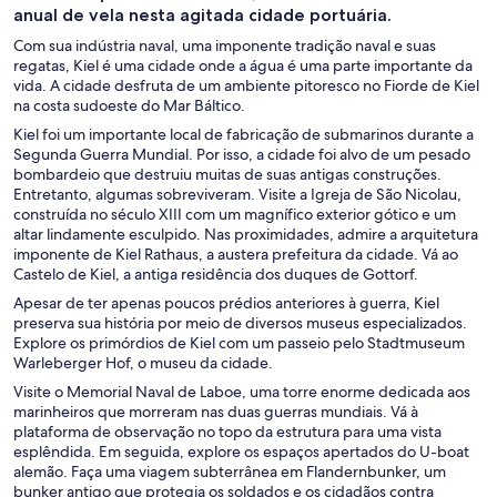
anual de vela nesta agitada cidade portuária.
Com sua indústria naval, uma imponente tradição naval e suas
regatas, Kiel é uma cidade onde a água é uma parte importante da
vida. A cidade desfruta de um ambiente pitoresco no Fiorde de Kiel
na costa sudoeste do Mar Báltico.
Kiel foi um importante local de fabricação de submarinos durante a
Segunda Guerra Mundial. Por isso, a cidade foi alvo de um pesado
bombardeio que destruiu muitas de suas antigas construções.
Entretanto, algumas sobreviveram. Visite a Igreja de São Nicolau,
construída no século XIII com um magnífico exterior gótico e um
altar lindamente esculpido. Nas proximidades, admire a arquitetura
imponente de Kiel Rathaus, a austera prefeitura da cidade. Vá ao
Castelo de Kiel, a antiga residência dos duques de Gottorf.
Apesar de ter apenas poucos prédios anteriores à guerra, Kiel
preserva sua história por meio de diversos museus especializados.
Explore os primórdios de Kiel com um passeio pelo Stadtmuseum
Warleberger Hof, o museu da cidade.
Visite o Memorial Naval de Laboe, uma torre enorme dedicada aos
marinheiros que morreram nas duas guerras mundiais. Vá à
plataforma de observação no topo da estrutura para uma vista
esplêndida. Em seguida, explore os espaços apertados do U-boat
alemão. Faça uma viagem subterrânea em Flandernbunker, um
bunker antigo que protegia os soldados e os cidadãos contra