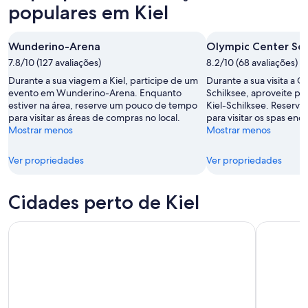
7
amanhã
Kiel
populares em Kiel
de
à
para
ago.
noite,
este
Wunderino-Arena
Olympic Center Sch
-
8
fim
8
7.8/10 (127 avaliações)
de
8.2/10 (68 avaliações)
de
de
ago.
semana,
Durante a sua viagem a Kiel, participe de um
Durante a sua visita a 
ago.
-
7
evento em Wunderino-Arena. Enquanto
Schilksee, aproveite par
estiver na área, reserve um pouco de tempo
Kiel-Schilksee. Reserv
9
de
para visitar as áreas de compras no local.
para visitar os spas enq
de
ago.
Mostrar menos
Mostrar menos
ago.
-
9
Ver propriedades
Ver propriedades
de
ago.
Cidades perto de Kiel