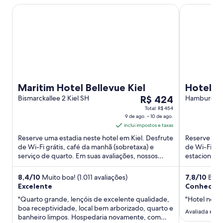
Maritim Hotel Bellevue Kiel
Hotel Kiel b
Maritim Hotel Bellevue Kiel
Hotel K
O
Bismarckallee 2 Kiel SH
R$ 424
Hamburger 
preço
Total: R$ 454
9 de ago. – 10 de ago.
é
inclui impostos e taxas
de
Reserve uma estadia neste hotel em Kiel. Desfrute
Reserve uma
R$ 424
de Wi-Fi grátis, café da manhã (sobretaxa) e
de Wi-Fi grá
por
serviço de quarto. Em suas avaliações, nossos
estacioname
diária
hóspedes elogiam ...
Atrações pop
para
8,4
/
10
Muito boa! (1.011 avaliações)
7,8
/
10
Boa! 
uma
Excelente
Conhecend
estadia
"Quarto grande, lençóis de excelente qualidade,
"Hotel neces
de
boa receptividade, local bem arborizado, quarto e
Avaliada em 2
9
banheiro limpos. Hospedaria novamente, com