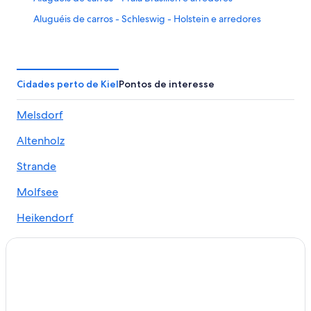
Aluguéis de carros - Schleswig - Holstein e arredores
Cidades perto de Kiel
Pontos de interesse
Melsdorf
Altenholz
Strande
Molfsee
Heikendorf
Amt Flintbek
Rönne
Russee