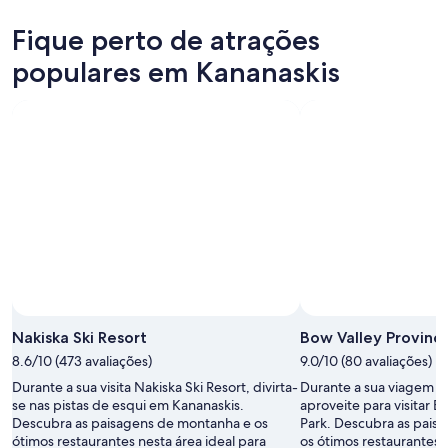
os
esta
Kananaskis
preços
Fique perto de atrações
noite,
para
em
8
amanhã
Kananaskis
populares em Kananaskis
de
à
para
ago.
noite,
o
-
9
próximo
9
de
fim
de
ago.
de
ago.
-
semana,
10
14
de
de
ago.
ago.
-
16
Foto de Christie Wilde
de
Foto
ago.
grátis
Nakiska Ski Resort
Bow Valley Provinci
de
8.6/10 (473 avaliações)
9.0/10 (80 avaliações)
Christie
Durante a sua visita Nakiska Ski Resort, divirta-
Durante a sua viagem p
Wilde
se nas pistas de esqui em Kananaskis.
aproveite para visitar B
Descubra as paisagens de montanha e os
Park. Descubra as pais
ótimos restaurantes nesta área ideal para
os ótimos restaurantes 