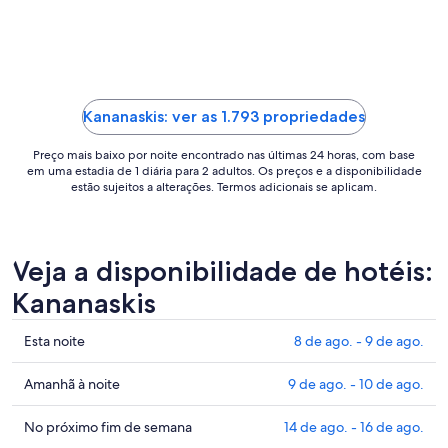
para
uma
estadia
de
7
de
Kananaskis: ver as 1.793 propriedades
set.
a
Preço mais baixo por noite encontrado nas últimas 24 horas, com base
8
em uma estadia de 1 diária para 2 adultos. Os preços e a disponibilidade
estão sujeitos a alterações. Termos adicionais se aplicam.
de
set..
Veja a disponibilidade de hotéis:
Kananaskis
Confira
Esta noite
8 de ago. - 9 de ago.
os
preços
Confira
Amanhã à noite
9 de ago. - 10 de ago.
em
os
Kananaskis
preços
Confira
No próximo fim de semana
14 de ago. - 16 de ago.
para
em