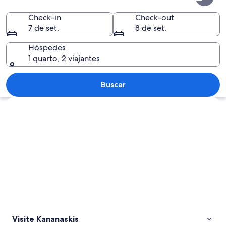
Check-in
Check-out
7 de set.
8 de set.
Hóspedes
1 quarto, 2 viajantes
Cordilheira coberta de neve com céu 
Buscar
Explorar mapa
Visite Kananaskis