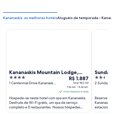
Kananaskis: os melhores hotéis
Aluguéis de temporada – Kanana
Kananaskis Mountain Lodge, Autograph Collection
Sundance B
Kananaskis Mountain Lodge,
Sundan
4
O
2.5
Autograph Collection
R$ 1.887
out
preço
out
1 Centennial Drive Kananaskis
2 Sundance
Total: R$ 2.321
AB
7 de set. – 8 de set.
Kananaskis 
of
é
of
inclui impostos e taxas
5
de
5
Hospede-se neste hotel com spa em Kananaskis.
Reserve um
R$ 1.887
Desfrute de Wi-Fi grátis, um spa de serviço
Kananaskis.
por
completo e 5 restaurantes. Nossos hóspedes
estacionamen
diária
elogiam os funcionários ...
hóspedes elo