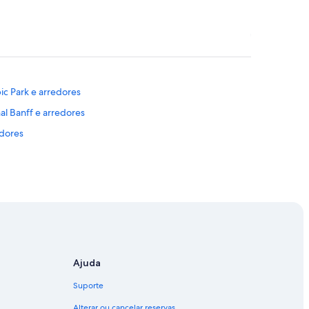
ic Park e arredores
al Banff e arredores
edores
Ajuda
Suporte
Alterar ou cancelar reservas