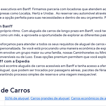
ros executivos em Banff. Firmamos parceria com locadoras que atendem 
resas como Localiza, Hertz e Unidas . Ao reservar seu automóvel atrav
e a opção perfeita para suas necessidades e dentro de seu orçamento. Por
m Banff
 próprio ritmo. Com aluguéis de carros de longo prazo em Banff, você tem
como um mês, e aproveite a oportunidade de explorar as diferentes pais
sforçamos para atender a todos os seus requisitos de aluguel de carro
l e personalizada. Se você está procurando uma maneira econômica de ex
m envolve um grupo maior ou uma família, nossas Caminhonetes ou Miniv
onversíveis ou de Luxo. Essas opções premium permitem que você explor
nff com a Expedia
ocê econtre aluguéis de carros acessíveis em Banff e tenha acesso a o
guel, que podem ser trocados por passagens aéreas, pacotes de férias 
garantindo processo simples de reserva e uma viagem inesquecível.
 de Carros
SUVs de aluguel
,
Carros grandes de aluguel
,
Carros econômicos de a