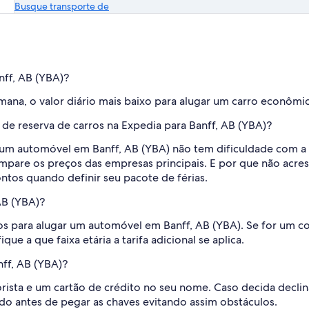
Busque transporte de
nff, AB (YBA)?
ana, o valor diário mais baixo para alugar um carro econômic
de reserva de carros na Expedia para Banff, AB (YBA)?
 um automóvel em Banff, AB (YBA) não tem dificuldade com a 
mpare os preços das empresas principais. E por que não acre
tos quando definir seu pacote de férias.
AB (YBA)?
s para alugar um automóvel em Banff, AB (YBA). Se for um c
ique a que faixa etária a tarifa adicional se aplica.
ff, AB (YBA)?
torista e um cartão de crédito no seu nome. Caso decida decli
do antes de pegar as chaves evitando assim obstáculos.