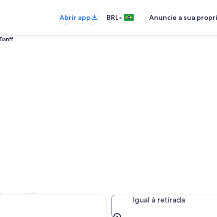
•
Abrir app
BRL
Anuncie a sua prop
Banff
Banff
Igual à retirada