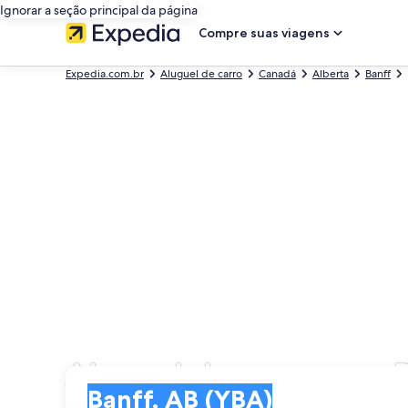
Ignorar a seção principal da página
Compre suas viagens
Expedia.com.br
Aluguel de carro
Canadá
Alberta
Banff
Aluguel de carros em 
Retirada
Retirada
Banff, AB (YBA)