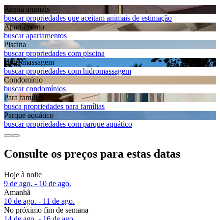
Aceita animais
buscar propriedades que aceitam animais de estimação
Apart­amento
buscar apartamentos
Piscina
buscar propriedades com piscina
Hidromassagem
buscar propriedades com hidromassagem
Condomínio
buscar condomínios
Para famílias
busca propriedades para famílias
Parque aquático
buscar propriedades com parque aquático
Consulte os preços para estas datas
Hoje à noite
9 de ago. - 10 de ago.
Amanhã
10 de ago. - 11 de ago.
No próximo fim de semana
14 de ago. - 16 de ago.