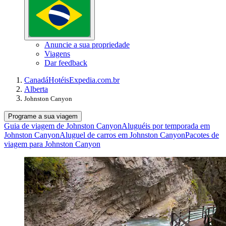
Anuncie a sua propriedade
Viagens
Dar feedback
Canadá
Hotéis
Expedia.com.br
Alberta
Johnston Canyon
Programe a sua viagem
Guia de viagem de Johnston Canyon
Aluguéis por temporada em
Johnston Canyon
Aluguel de carros em Johnston Canyon
Pacotes de
viagem para Johnston Canyon