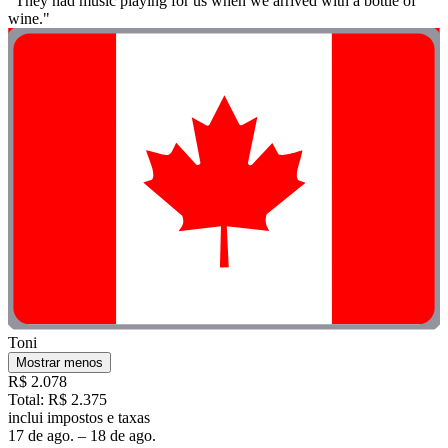
"They had music playing for us when we arrived with a bottle of
wine."
Toni
Mostrar menos
R$ 2.078
Total: R$ 2.375
inclui impostos e taxas
17 de ago. – 18 de ago.