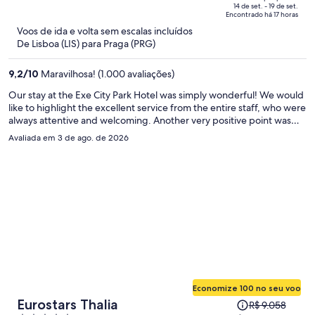
R$ 5.818
of
14 de set. - 19 de set.
Encontrado há 17 horas
e
5
Voos de ida e volta sem escalas incluídos
agora
De Lisboa (LIS) para Praga (PRG)
é
R$ 4.134
9,2
/
10
Maravilhosa! (1.000 avaliações)
por
pessoa
Our stay at the Exe City Park Hotel was simply wonderful! We would
like to highlight the excellent service from the entire staff, who were
always attentive and welcoming. Another very positive point was
the impeccable cleanliness of the facilities, which ensured great
Avaliada em 3 de ago. de 2026
comfort during our stay. To top it off, we loved the location: the
convenience of being so close to everything made all the difference
in our trip. We highly recommend it and would love to come back!
Economize 100 no seu voo
O
Eurostars Thalia
R$ 9.058