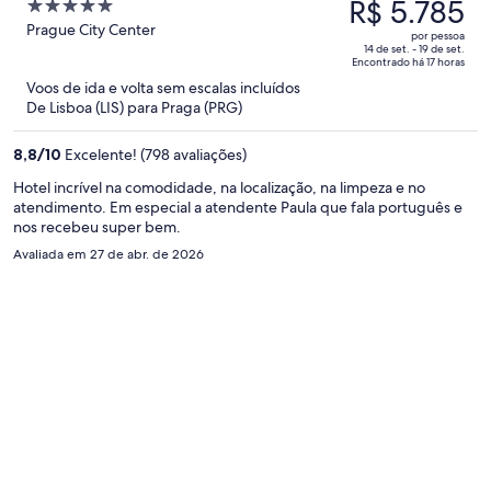
preço
R$ 5.785
5
era
out
Prague City Center
por pessoa
R$ 9.058
of
14 de set. - 19 de set.
Encontrado há 17 horas
e
5
Voos de ida e volta sem escalas incluídos
agora
De Lisboa (LIS) para Praga (PRG)
é
R$ 5.785
8,8
/
10
Excelente! (798 avaliações)
por
pessoa
Hotel incrível na comodidade, na localização, na limpeza e no
atendimento. Em especial a atendente Paula que fala português e
nos recebeu super bem.
Avaliada em 27 de abr. de 2026