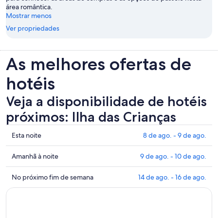
área romântica.
Mostrar menos
Ver propriedades
As melhores ofertas de
hotéis
Veja a disponibilidade de hotéis
próximos: Ilha das Crianças
Mostrar
Esta noite
8 de ago. - 9 de ago.
preços
perto
Mostrar
Amanhã à noite
9 de ago. - 10 de ago.
de
preços
Ilha
perto
Mostrar
No próximo fim de semana
14 de ago. - 16 de ago.
das
de
preços
Crianças
Ilha
perto
para
das
de
esta
Crianças