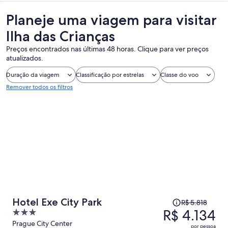
Planeje uma viagem para visitar
Ilha das Crianças
Preços encontrados nas últimas 48 horas. Clique para ver preços
atualizados.
Duração da viagem
Classificação por estrelas
Classe do voo
Remover todos os filtros
O
Hotel Exe City Park
R$ 5.818
preço
R$ 4.134
3
era
out
Prague City Center
por pessoa