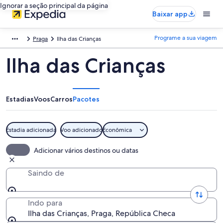
Ignorar a seção principal da página
Baixar app
Programe a sua viagem
Praga
Ilha das Crianças
Ilha das Crianças
Estadias
Voos
Carros
Pacotes
Estadia adicionada
Voo adicionado
Econômica
Adicionar vários destinos ou datas
Saindo de
Indo para
Ilha das Crianças, Praga, República Checa