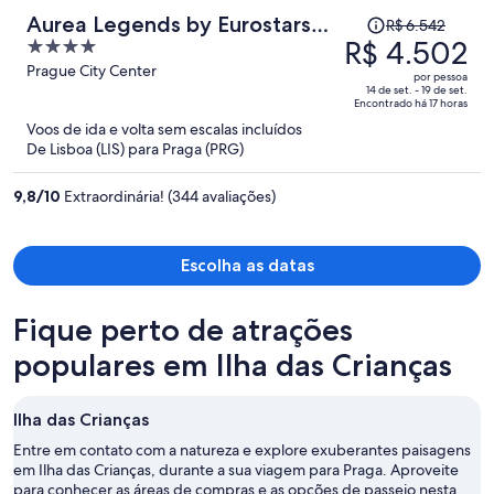
O
Aurea Legends by Eurostars
R$ 6.542
preço
R$ 4.502
4
Hotel Company
era
out
Prague City Center
por pessoa
R$ 6.542
of
14 de set. - 19 de set.
Encontrado há 17 horas
e
5
Voos de ida e volta sem escalas incluídos
agora
De Lisboa (LIS) para Praga (PRG)
é
R$ 4.502
9,8
/
10
Extraordinária! (344 avaliações)
por
pessoa
Escolha as datas
Fique perto de atrações
populares em Ilha das Crianças
Ilha das Crianças
Entre em contato com a natureza e explore exuberantes paisagens
em Ilha das Crianças, durante a sua viagem para Praga. Aproveite
para conhecer as áreas de compras e as opções de passeio nesta