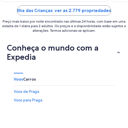
of
of
5
5
Ilha das Crianças: ver as 2.779 propriedades
Preço mais baixo por noite encontrado nas últimas 24 horas, com base em uma
estadia de 1 diária para 2 adultos. Os preços e a disponibilidade estão sujeitos a
alterações. Termos adicionais se aplicam.
Conheça o mundo com a
Expedia
Voos
Carros
Voos de Praga
Voos para Praga