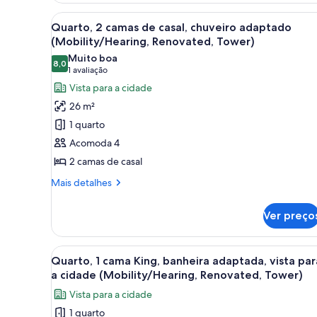
(Renovated)
camas
Carrega
Quarto de hotel com duas cama
5
de
Quarto, 2 camas de casal, chuveiro adaptado
todas
casal,
(Mobility/Hearing, Renovated, Tower)
vista
as
Muito boa
para
8,0
fotos
8,0 de 10
(1
1 avaliação
o
de
avaliação)
Vista para a cidade
oceano
Quarto,
(Renovated)
26 m²
2
1 quarto
camas
Acomoda 4
de
2 camas de casal
casal,
chuveiro
Mais
Mais detalhes
detalhes
adaptado
de
(Mobility/Hearing,
Ver preço
Quarto,
Renovated,
2
Tower)
camas
Carrega
Cama bem arrumada com almofa
3
de
Quarto, 1 cama King, banheira adaptada, vista par
todas
casal,
a cidade (Mobility/Hearing, Renovated, Tower)
chuveiro
as
Vista para a cidade
adaptado
fotos
(Mobility/Hearing,
1 quarto