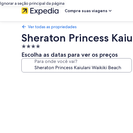
Ignorar a seção principal da página
Compre suas viagens
Ver todas as propriedades
Sheraton Princess Kaiu
Propriedade
4.0
Escolha as datas para ver os preços
estrelas
Para onde você vai?
Galeria
de
fotos
de
Sheraton
Princess
Kaiulani