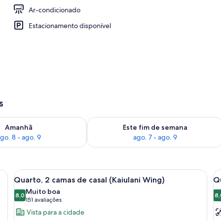
Ar-condicionado
a King, no canto (Renovated, Tower) | Roupas de cama premium, edredons de 
Estacionamento disponível
s
go. 8
ponibilidade para amanhã, ago. 8 - ago. 9
Verifica a disponibilidade para este f
Amanhã
Este fim de semana
go. 8 - ago. 9
ago. 7 - ago. 9
grande, televisão, escrivaninha e uma cadeira.
Carrega
Quarto de hotel moderno com uma tel
C
6
Quarto, 2 camas de casal (Kaiulani Wing)
Qu
todas
t
Muito boa
as
8,0
a
8,
8,0 de 10
(151
151 avaliações
fotos
f
avaliações)
Vista para a cidade
de
d