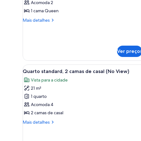
Acomoda 2
Quarto,
1 cama Queen
1
Mais
cama
Mais detalhes
detalhes
Queen
de
(No
Quarto,
View)
1
cama
Ver preço
Queen
(No
View)
Carrega
Quarto de hotel com duas camas
4
Quarto standard, 2 camas de casal (No View)
todas
Vista para a cidade
as
21 m²
fotos
de
1 quarto
Quarto
Acomoda 4
standard,
2 camas de casal
2
Mais
Mais detalhes
camas
detalhes
de
de
Quarto
casal