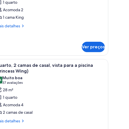
1 quarto
uarto,
Acomoda 2
1 cama King
ama
ing
is
is detalhes
talhes
arto,
Ver preços
ma
ng
, uma escrivaninha e uma cadeira.
arrega
Quarto de hotel com duas camas, uma mesa, um
6
arto, 2 camas de casal, vista para a piscina
odas
rincess Wing)
s
Muito boa
4
otos
8,4 de 10
(37
37 avaliações
e
avaliações)
28 m²
uarto,
1 quarto
Acomoda 4
amas
2 camas de casal
e
is
sal,
is detalhes
talhes
sta