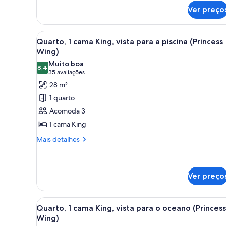
standard,
(No
Ver preço
2
View)
camas
de
Carrega
Quarto de hotel com uma cama 
6
Quarto, 1 cama King, vista para a piscina (Princess
casal
todas
(No
Wing)
as
View)
Muito boa
8,4
fotos
8,4 de 10
(35
35 avaliações
de
avaliações)
28 m²
Quarto,
1 quarto
1
Acomoda 3
cama
1 cama King
King,
Mais
vista
Mais detalhes
detalhes
para
de
a
Quarto,
piscina
1
Ver preço
cama
(Princess
King,
Wing)
Carrega
Quarto de hotel com uma cama 
vista
3
Quarto, 1 cama King, vista para o oceano (Princess
para
todas
Wing)
a
as