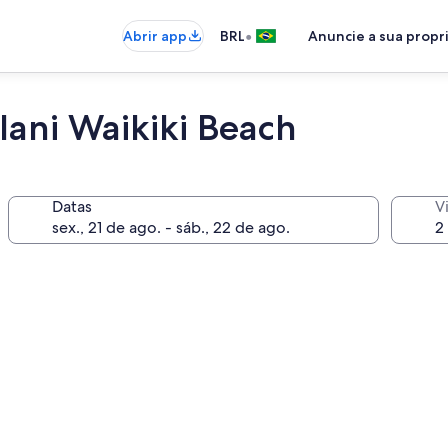
•
Abrir app
BRL
Anuncie a sua prop
lani Waikiki Beach
Datas
V