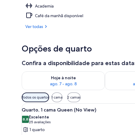
Academia
Suíte, 1 cam
Café da manhã disponível
Ver todas
Opções de quarto
Confira a disponibilidade para estas data
Verifica a disponibilidade para esta noite, ago. 7 - a
Verifica a dis
Hoje à noite
ago. 7 - ago. 8
a
Filtros
Todos os quartos
1 cama
2 camas
disponíveis
Carrega
Quarto de hotel com uma cama 
para
5
Quarto, 1 cama Queen (No View)
todas
os
Excelente
as
8,8
quartos
8,8 de 10
(25
25 avaliações
fotos
avaliações)
1 quarto
de