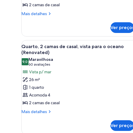
2 camas de casal
de
casal
Mais
Mais detalhes
(View)
detalhes
de
Ver preço
Quarto,
2
camas
Carrega
Quarto de hotel com duas cama
7
de
Quarto, 2 camas de casal, vista para o oceano
todas
casal
(Renovated)
(View)
as
Maravilhosa
9,0
fotos
9,0 de 10
(60
60 avaliações
de
avaliações)
Vista p/ mar
Quarto,
26 m²
2
1 quarto
camas
Acomoda 4
de
2 camas de casal
casal,
vista
Mais
Mais detalhes
detalhes
para
de
o
Ver preço
Quarto,
oceano
2