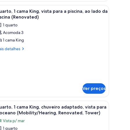
ng,
.
scrivaninha e vista para a cidade.
arrega
Quarto de hotel com uma cama grande, uma e
6
arto, 1 cama King, vista para a piscina, ao lado da
odas
nto
scina (Renovated)
enovated,
s
1 quarto
wer)
otos
Acomoda 3
e
1 cama King
uarto,
is
is detalhes
talhes
ama
ing,
arto,
sta
ara
ma
ng,
ta
scina,
Ver preços
ra
o
ado
scina,
ncas e cabeceira com luminária fixada na parede.
arrega
Quarto de hotel com uma cama grande, uma m
4
arto, 1 cama King, chuveiro adaptado, vista para
a
odas
do
 oceano (Mobility/Hearing, Renovated, Tower)
iscina
s
Renovated)
Vista p/ mar
scina
otos
enovated)
1 quarto