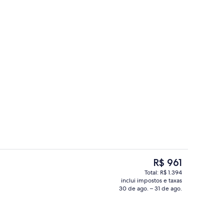
obertura
Vista para praia/oceano
O
R$ 961
preço
Total: R$ 1.394
atual
inclui impostos e taxas
na, funciona das 8h às 19h, barracas, guarda-sóis
Vista do quarto
é
30 de ago. – 31 de ago.
R$ 961