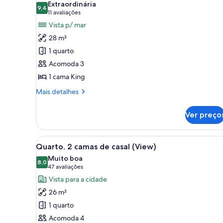
piscina
Extraordinária
9,4
fotos
9,4 de 10
(Princess
(11
11 avaliações
Wing)
de
avaliações)
Vista p/ mar
Quarto,
28 m²
1
1 quarto
cama
Acomoda 3
King,
1 cama King
vista
para
Mais
Mais detalhes
detalhes
o
de
oceano
Ver preço
Quarto,
(Princess
1
Wing)
cama
Carrega
Quarto de hotel com duas camas
7
King,
Quarto, 2 camas de casal (View)
todas
vista
Muito boa
para
as
8,0
8,0 de 10
(47
47 avaliações
o
fotos
avaliações)
Vista para a cidade
oceano
de
(Princess
26 m²
Quarto,
Wing)
1 quarto
2
Acomoda 4
camas