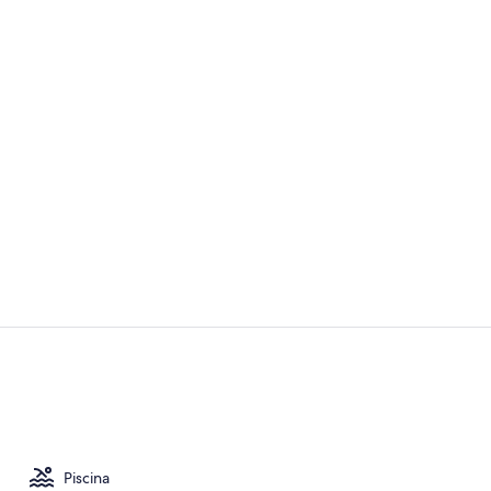
Terraço na c
Piscina exter
Piscina