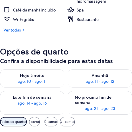
hidromassagem
Café da manhã incluído
Spa
Wi-Fi grátis
Restaurante
Ver todas
Opções de quarto
Confira a disponibilidade para estas datas
Verifica a disponibilidade para esta noite, ago. 10 - ago. 11
Verifica a disponibilidade para
Hoje à noite
Amanhã
ago. 10 - ago. 11
ago. 11 - ago. 12
Verifica a disponibilidade para este fim de semana, ago. 14 - a
Verifica a disponibilidade par
Este fim de semana
No próximo fim de
semana
ago. 14 - ago. 16
ago. 21 - ago. 23
Filtros
Todos os quartos
1 cama
2 camas
3+ camas
disponíveis