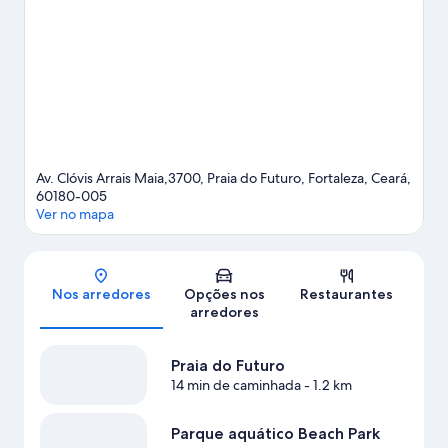
Porto de Fortaleza. Viajando com as crianças? Parque aquático
Beach Park é uma atração ideal para se visitar com os pequenos.
Confira nosso guia de viagem sobre Fortaleza.
Av. Clóvis Arrais Maia,3700, Praia do Futuro, Fortaleza, Ceará,
60180-005
Ver no mapa
Mapa
Nos arredores
Opções nos
Restaurantes
arredores
Praia do Futuro
14 min de caminhada
- 1.2 km
Parque aquático Beach Park