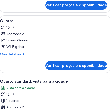
de
Verificar preços e disponibilidade
Quarto
Carrega
Frigobar, cofres nos quartos, escrivan
4
Quarto
todas
16 m²
as
Acomoda 2
fotos
de
1 cama Queen
Quarto
Wi-Fi grátis
Mais
Mais detalhes
detalhes
de
Verificar preços e disponibilidade
Quarto
Carrega
Quarto de hotel com cama, escrivaninha
5
Quarto standard, vista para a cidade
todas
Vista para a cidade
as
12 m²
fotos
de
1 quarto
Quarto
Acomoda 2