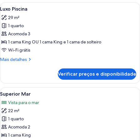
parcial
Carrega
Quarto de hotel com duas camas, uma es
6
para
Luxo Piscina
todas
o
29 m²
mar
as
1 quarto
fotos
de
Acomoda 3
Luxo
1 cama King OU 1 cama King e 1 cama de solteiro
Piscina
Wi-Fi grátis
Mais
Mais detalhes
detalhes
de
Verificar preços e disponibilidade
Luxo
Piscina
Carrega
Vista da praia com palmeiras e céu clar
7
Superior Mar
todas
Vista para o mar
as
22 m²
fotos
de
1 quarto
Superior
Acomoda 2
Mar
1 cama King