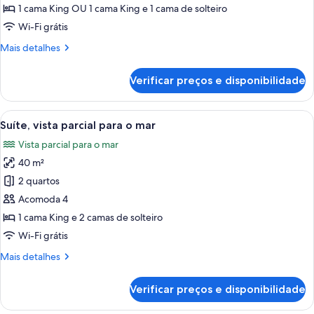
Mar
1 cama King OU 1 cama King e 1 cama de solteiro
Wi-Fi grátis
Mais
Mais detalhes
detalhes
de
Verificar preços e disponibilidade
Luxo
Mar
Carrega
Quarto de hotel moderno com uma cam
5
Suíte, vista parcial para o mar
todas
Vista parcial para o mar
as
40 m²
fotos
de
2 quartos
Suíte,
Acomoda 4
vista
1 cama King e 2 camas de solteiro
parcial
Wi-Fi grátis
para
Mais
Mais detalhes
o
detalhes
mar
de
Verificar preços e disponibilidade
Suíte,
vista