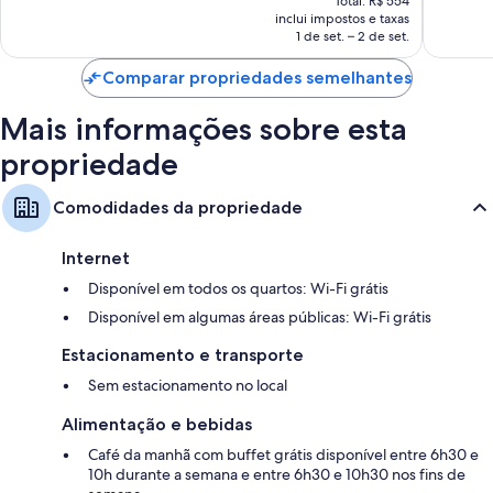
817
Total: R$ 554
avaliaçõ
é
inclui impostos e taxas
avaliações
Outras conveniências em todos os quartos são:
de
1 de set. – 2 de set.
R$ 528
Banheiros com chuveiros e produtos de toalete grátis
Comparar propriedades semelhantes
TVs LED de 40 polegadas com canais a cabo
Serviço de arrumação diário, escrivaninhas e cadeiras para escritório
Mais informações sobre esta
propriedade
Comodidades da propriedade
Internet
Disponível em todos os quartos: Wi-Fi grátis
Disponível em algumas áreas públicas: Wi-Fi grátis
Estacionamento e transporte
Sem estacionamento no local
Alimentação e bebidas
Café da manhã com buffet grátis disponível entre 6h30 e
10h durante a semana e entre 6h30 e 10h30 nos fins de