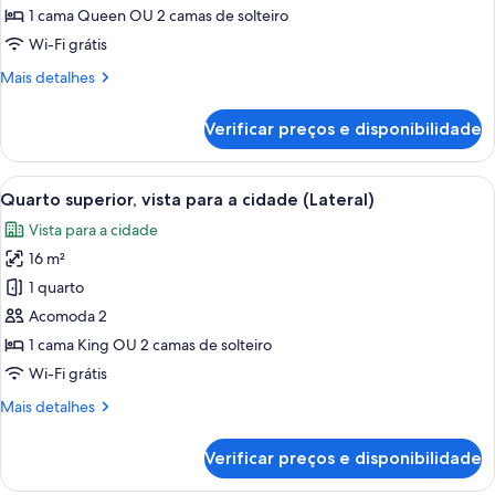
standard,
1 cama Queen OU 2 camas de solteiro
vista
Wi-Fi grátis
para
Mais
Mais detalhes
a
detalhes
cidade
de
Verificar preços e disponibilidade
Quarto
standard,
vista
Carrega
Quarto de hotel com uma cama grande
5
para
Quarto superior, vista para a cidade (Lateral)
todas
a
Vista para a cidade
cidade
as
16 m²
fotos
de
1 quarto
Quarto
Acomoda 2
superior,
1 cama King OU 2 camas de solteiro
vista
Wi-Fi grátis
para
Mais
Mais detalhes
a
detalhes
cidade
de
Verificar preços e disponibilidade
(Lateral)
Quarto
superior,