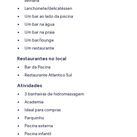
semana
Lanchonete/delicatéssen
Um bar ao lado da piscina
Um bar na água
Um bar na praia
Um bar/lounge
Um restaurante
Restaurantes no local
Bar da Piscina
Restaurante Atlantico Sul
Atividades
3 banheiras de hidromassagem
Academia
Ideal para compras
Parquinho
Piscina externa
Piscina infantil