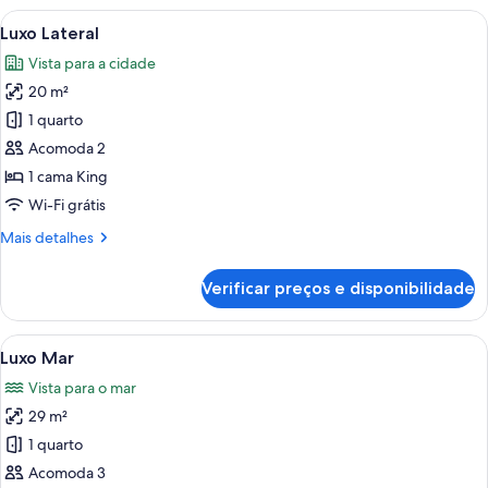
vista
Carrega
Quarto de hotel com uma cama grande
5
para
Luxo Lateral
todas
a
Vista para a cidade
cidade
as
(Lateral)
20 m²
fotos
de
1 quarto
Luxo
Acomoda 2
Lateral
1 cama King
Wi-Fi grátis
Mais
Mais detalhes
detalhes
de
Verificar preços e disponibilidade
Luxo
Lateral
Carrega
Vista do oceano a partir de uma varan
6
Luxo Mar
todas
Vista para o mar
as
29 m²
fotos
de
1 quarto
Luxo
Acomoda 3