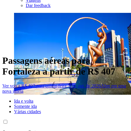
Viagens
Dar feedback
Passagens aéreas para
Fortaleza a partir de R$ 407
Ver voo a R$ 407 para quinta-feira, 8 de out. de 2026
Abre em uma
nova janela
Ida e volta
Somente ida
Várias cidades