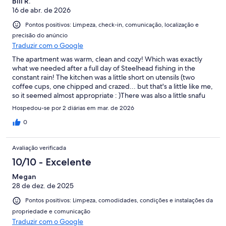
Bill R.
16 de abr. de 2026
Pontos positivos: Limpeza, check-in, comunicação, localização e
precisão do anúncio
Traduzir com o Google
The apartment was warm, clean and cozy! Which was exactly
what we needed after a full day of Steelhead fishing in the
constant rain! The kitchen was a little short on utensils (two
coffee cups, one chipped and crazed... but that's a little like me,
so it seemed almost appropriate : )There was also a little snafu
with the oven which apparently was new and still on "demo
Hospedou-se por 2 diárias em mar. de 2026
mode" but the host was quick to respond with trouble shooting
suggestions. All in all, it was the perfect location for our fishing
0
expedition and within walking distance of main street shopping
and dining. Would definitely recommend and would go back
Avaliação verificada
again.
10/10 - Excelente
Megan
28 de dez. de 2025
Pontos positivos: Limpeza, comodidades, condições e instalações da
propriedade e comunicação
Traduzir com o Google