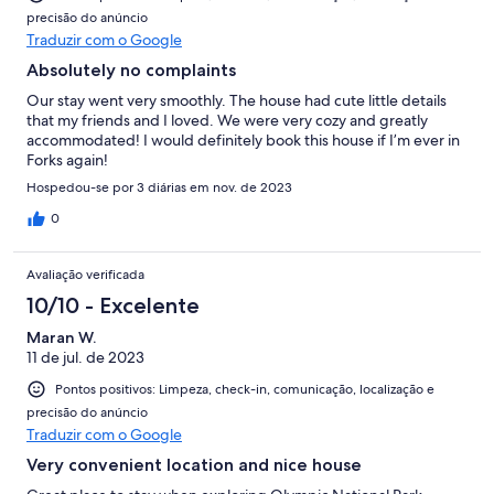
course, check out the nice timber museum.
precisão do anúncio
Traduzir com o Google
Absolutely no complaints
Our stay went very smoothly. The house had cute little details
that my friends and I loved. We were very cozy and greatly
accommodated! I would definitely book this house if I’m ever in
Forks again!
Hospedou-se por 3 diárias em nov. de 2023
0
Avaliação verificada
10/10 - Excelente
Maran W.
11 de jul. de 2023
Pontos positivos: Limpeza, check-in, comunicação, localização e
precisão do anúncio
Traduzir com o Google
Very convenient location and nice house