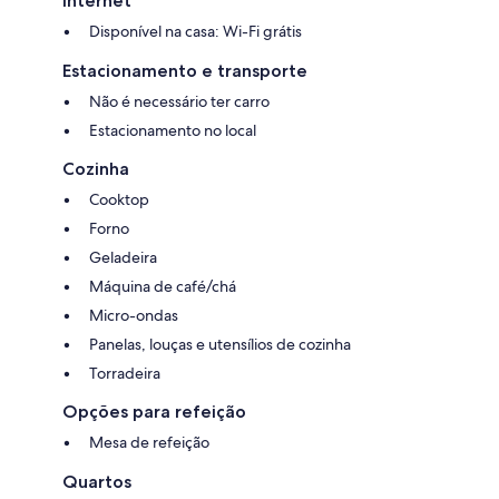
Internet
reservation are permitted on the property. The presence of
unregistered guests may result in cancellation of the reservation in
Disponível na casa: Wi-Fi grátis
accordance with platform policies.
Estacionamento e transporte
We kindly ask that you treat the home with care. Any items that are
Não é necessário ter carro
damaged, missing, or require replacement during your stay may be
charged to the reservation holder.
Estacionamento no local
Thank you for your cooperation — we appreciate your help in keeping
Cozinha
the home comfortable and enjoyable for everyone.
Cooktop
Forno
Geladeira
Máquina de café/chá
Micro-ondas
Panelas, louças e utensílios de cozinha
Torradeira
Opções para refeição
Mesa de refeição
Quartos