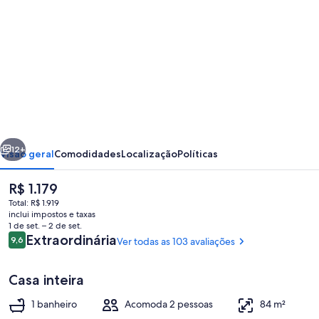
de
fotos
de
Rainforest
Valley
Guest
House
erior
Próximo
Retreat
12+
Visão geral
Comodidades
Localização
Políticas
in
O
R$ 1.179
Forks
preço
Total: R$ 1.919
atual
家
inclui impostos e taxas
é
1 de set. – 2 de set.
R$ 1.179
Avaliações
Extraordinária
9,6
Ver todas as 103 avaliações
9,6 de 10
Casa inteira
Área da propriedade
1 banheiro
Acomoda 2 pessoas
84 m²