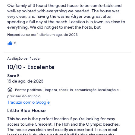
Our family of 3 found the guest house to be comfortable and
well-appointed with everything we needed. The house was
very clean, and having the washer/dryer was great after
spending a full day at the beach. Location is in town, so close to
everything. We did not get to meet the hosts, but
communication via VRBO was good.
Hospedou-se por 1 diária em ago. de 2023
0
Avaliação verificada
10/10 - Excelente
Sara E.
15 de ago. de 2023
Pontos positivos: Limpeza, check-in, comunicação, localização e
precisão do anúncio
Traduzir com o Google
Little Blue House
This house is the perfect location if you’re looking for easy
access to Lake Crescent, The Hoh and the Olympic beaches.
The house was clean and exactly as described. It is an ideal
location for kids with a park and ball fields right across the