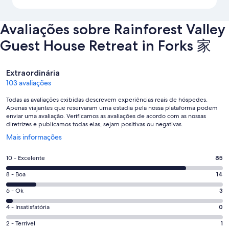
Avaliações sobre Rainforest Valley
Guest House Retreat in Forks 家
Avaliações
Extraordinária
103 avaliações
Todas as avaliações exibidas descrevem experiências reais de hóspedes.
Apenas viajantes que reservaram uma estadia pela nossa plataforma podem
enviar uma avaliação. Verificamos as avaliações de acordo com as nossas
diretrizes e publicamos todas elas, sejam positivas ou negativas.
Abre
Mais informações
em
uma
Nota
10 - Excelente
85
nova
10
janela
Nota
8 - Boa
14
-
8
Excelente.
Nota
6 - Ok
3
-
85
6
Boa.
Nota
4 - Insatisfatória
0
de
-
14
4
103
Ok.
Nota
2 - Terrível
1
de