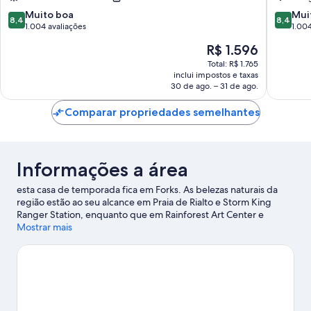
8.4
8.4
Muito boa
Mui
8,4
8,4
de
de
1.004 avaliações
1.004
10,
10,
O
R$ 1.596
Muito
Muito
preço
boa,
boa,
Total: R$ 1.765
é
inclui impostos e taxas
1.004
1.004
de
30 de ago. – 31 de ago.
avaliações
avaliaçõ
R$ 1.596
Comparar propriedades semelhantes
Informações a área
esta casa de temporada fica em Forks. As belezas naturais da
região estão ao seu alcance em Praia de Rialto e Storm King
Ranger Station, enquanto que em Rainforest Art Center e
Forever Twilight in Forks você pode saber mais sobre a cultura
Mostrar mais
local. Explore as atividades e comodidades disponíveis na área,
como mergulho autônomo e fontes termais.
Confira nosso guia
de viagem sobre Forks.
Ver mais propriedades para aluguel por temporada -
Forks