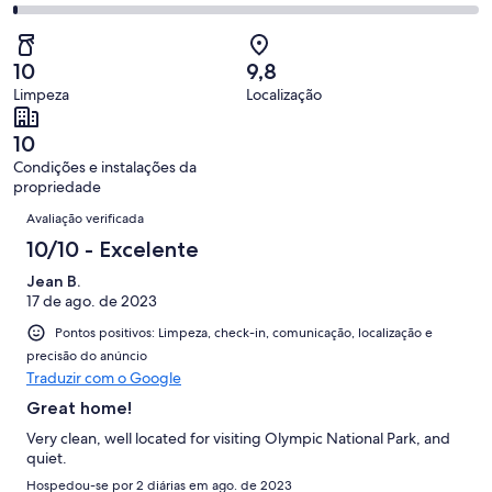
-
avaliações
3
2
103
Insatisfatória.
de
-
avaliações
0
103
Terrível.
de
10
9,8
avaliações
1
103
Limpeza
Localização
de
avaliações
103
10
avaliações
Condições e instalações da
propriedade
Avaliações
Avaliação verificada
10/10 - Excelente
Jean B.
17 de ago. de 2023
Pontos positivos: Limpeza, check-in, comunicação, localização e
precisão do anúncio
Traduzir com o Google
Great home!
Very clean, well located for visiting Olympic National Park, and
quiet.
Hospedou-se por 2 diárias em ago. de 2023