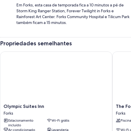
Em Forks, esta casa de temporada fica a 10 minutos a pé de
Storm King Ranger Station, Forever Twilight in Forks e
Rainforest Art Center. Forks Community Hospital e Tilicum Park
também ficam a 15 minutos.
Propriedades semelhantes
Olympic Suites Inn
The Fork
Olympic
The
Olympic Suites Inn
The Fo
Suites
Forks
Forks
Forks
Inn
Motel
Estacionamento
Wi-Fi grátis
Piscin
Forks
Forks
incluído
Ar-condicionado
Lavanderia
Wi-Fi g