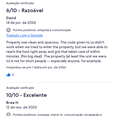
Avaliação verificada
6/10 - Razoável
David
14 de jun. de 2026
Pontos positivos: Limpeza e comunicação
Traduzir com o Google
Property was clean and spacious. The code given to us didn't
work when we tried to enter the property, but we were able to
reach the host right away and got that taken care of within
minutes. (No big deal). The property (at least the unit we were
in) is not for short people -- especially anyone, for example,
recovering from an ankle injury. The bed is very high and the
Hospedou-se por 1 diária em jun. de 2026
bathtub/shower is especially high to step into. (Recommend
that in the future the hosts provide a bath mat). We found the
0
property to be somewhat expensive for what one gets (certainly
compared to our stay earlier in week at/near Port Angeles). I
Avaliação verificada
don't expect the places I stay in to be art museums, but a little
more decoration, paintings, etc., would have been nice (but
10/10 - Excelente
please nothing vampire-related for the bedroom -- understand
Bree H.
that is what the TV show Twilight was all about). Some reviewers
12 de nov. de 2023
made comments about the location. We liked Forks. People we
met were friendly, enjoyed good food at Fast Burrito, and, of
Pontos positivos: Limpeza, check-in, comunicação, localização e