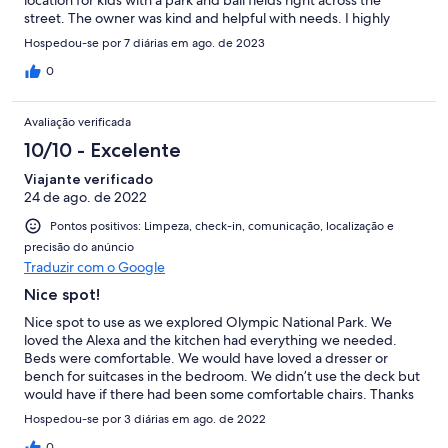
street. The owner was kind and helpful with needs. I highly
recommend staying here.
Hospedou-se por 7 diárias em ago. de 2023
0
Avaliação verificada
10/10 - Excelente
Viajante verificado
24 de ago. de 2022
Pontos positivos: Limpeza, check-in, comunicação, localização e
precisão do anúncio
Traduzir com o Google
Nice spot!
Nice spot to use as we explored Olympic National Park. We
loved the Alexa and the kitchen had everything we needed.
Beds were comfortable. We would have loved a dresser or
bench for suitcases in the bedroom. We didn’t use the deck but
would have if there had been some comfortable chairs. Thanks
for a lovely stay!
Hospedou-se por 3 diárias em ago. de 2022
0