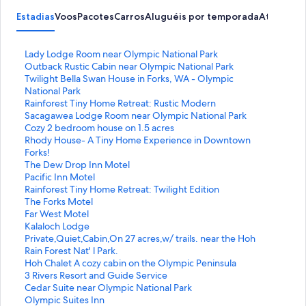
Estadias
Voos
Pacotes
Carros
Aluguéis por temporada
Atividade
L
Lady Lodge Room near Olympic National Park
i
L
Outback Rustic Cabin near Olympic National Park
n
i
L
Twilight Bella Swan House in Forks, WA - Olympic
k
n
i
National Park
q
k
n
L
Rainforest Tiny Home Retreat: Rustic Modern
u
q
k
i
L
Sacagawea Lodge Room near Olympic National Park
e
u
q
n
i
L
Cozy 2 bedroom house on 1.5 acres
a
e
u
k
n
i
L
Rhody House- A Tiny Home Experience in Downtown
b
a
e
q
k
n
i
Forks!
r
b
a
u
q
k
n
L
The Dew Drop Inn Motel
e
r
b
e
u
q
k
i
L
Pacific Inn Motel
e
e
r
a
e
u
q
n
i
L
Rainforest Tiny Home Retreat: Twilight Edition
s
e
e
b
a
e
u
k
n
i
L
The Forks Motel
t
s
e
r
b
a
e
q
k
n
i
L
Far West Motel
a
t
s
e
r
b
a
u
q
k
n
i
L
Kalaloch Lodge
p
a
t
e
e
r
b
e
u
q
k
n
i
L
Private,Quiet,Cabin,On 27 acres,w/ trails. near the Hoh
á
p
a
s
e
e
r
a
e
u
q
k
n
i
Rain Forest Nat' l Park.
g
á
p
t
s
e
e
b
a
e
u
q
k
n
L
Hoh Chalet A cozy cabin on the Olympic Peninsula
i
g
á
a
t
s
e
r
b
a
e
u
q
k
i
L
3 Rivers Resort and Guide Service
n
i
g
p
a
t
s
e
r
b
a
e
u
q
n
i
L
Cedar Suite near Olympic National Park
a
n
i
á
p
a
t
e
e
r
b
a
e
u
k
n
i
L
Olympic Suites Inn