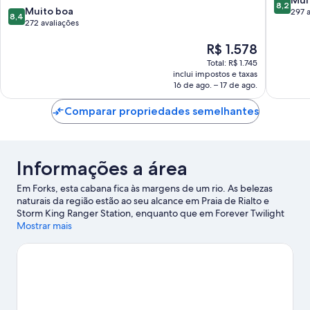
8,2
8.4
Forks
Muito boa
de
297 a
8,4
de
272 avaliações
10,
10,
Muito
O
R$ 1.578
Muito
boa,
preço
boa,
297
Total: R$ 1.745
é
272
avaliaçõ
inclui impostos e taxas
de
avaliações
16 de ago. – 17 de ago.
R$ 1.578
Comparar propriedades semelhantes
Informações a área
Em Forks, esta cabana fica às margens de um rio. As belezas
naturais da região estão ao seu alcance em Praia de Rialto e
Storm King Ranger Station, enquanto que em Forever Twilight
in Forks e Rainforest Art Center você pode saber mais sobre a
Mostrar mais
cultura local.
Confira nosso guia de viagem sobre Forks.
Ver mais cabanas para aluguel por temporada - Forks