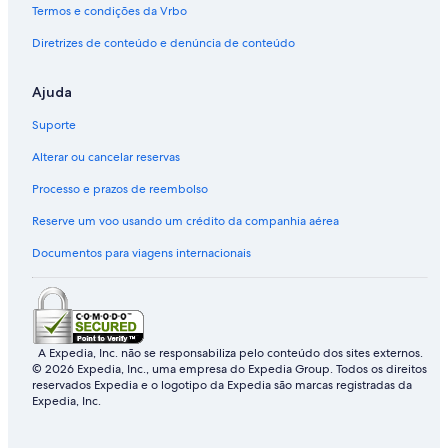
l
r
i
a
e
a
r
a
Termos e condições da Vrbo
P
k
o
i
n
r
m
t
Diretrizes de conteúdo e denúncia de conteúdo
a
s
n
l
i
k
h
i
r
!
s
n
o
o
k
.
s
u
n
Ajuda
n
u
s
a
e
l
e
l
Suporte
a
a
P
r
a
Alterar ou cancelar reservas
t
r
Processo e prazos de reembolso
h
k
e
Reserve um voo usando um crédito da companhia aérea
H
o
Documentos para viagens internacionais
h
R
a
i
n
F
A Expedia, Inc. não se responsabiliza pelo conteúdo dos sites externos.
© 2026 Expedia, Inc., uma empresa do Expedia Group. Todos os direitos
o
reservados Expedia e o logotipo da Expedia são marcas registradas da
r
Expedia, Inc.
e
s
t