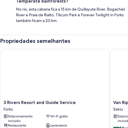
Temperate Rainforests?
No rio, esta cabana fica a 15 km de Quillayute River, Bogachiel
River e Praia de Rialto. Tilicum Park e Forever Twilight in Forks
também ficam a 20 km.
Propriedades semelhantes
3 Rivers Resort and Guide Service
Van Riper
3
Van
3 Rivers Resort and Guide Service
Van Ri
Rivers
Riper's
Forks
Sekiu
Resort
Resort
Estacionamento
Wi-Fi grátis
Estac
and
Sekiu
incluído
incluí
Guide
Restaurante
Lavanderia
Service
8.2
Mui