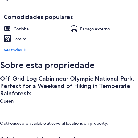
a
Weekend
Terraço/pátio
Comodidades populares
of
Hiking
Cozinha
Espaço externo
in
Lareira
Temperate
Ver todas
Rainforests
Sobre esta propriedade
Off-Grid Log Cabin near Olympic National Park,
Perfect for a Weekend of Hiking in Temperate
Rainforests
Queen.
Outhouses are available at several locations on property.