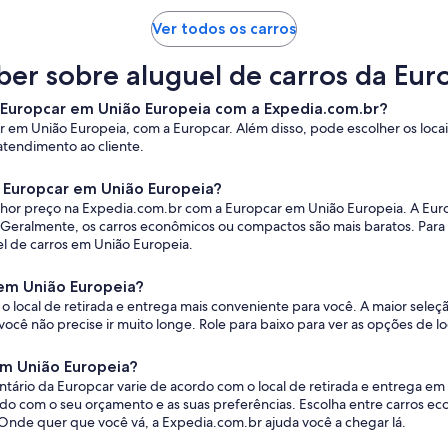
Ver todos os carros
ber sobre aluguel de carros da Eu
a Europcar em União Europeia com a Expedia.com.br?
 em União Europeia, com a Europcar. Além disso, pode escolher os locais
 atendimento ao cliente.
 Europcar em União Europeia?
lhor preço na Expedia.com.br com a Europcar em União Europeia. A Europ
. Geralmente, os carros econômicos ou compactos são mais baratos. Para 
el de carros em União Europeia.
 em União Europeia?
 o local de retirada e entrega mais conveniente para você. A maior sele
você não precise ir muito longe. Role para baixo para ver as opções de loc
em União Europeia?
ntário da Europcar varie de acordo com o local de retirada e entrega e
 com o seu orçamento e as suas preferências. Escolha entre carros econô
. Onde quer que você vá, a Expedia.com.br ajuda você a chegar lá.