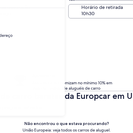
Igual à retirada
 de devolução
Horário de retirada
e ago.
l.
ndereço
Aproveite
Associados economizam no mínimo 10% em
mais de 1 milhão de aluguéis de carro
 de carro baratas da Europcar em 
a preços atualizados.
Não encontrou o que estava procurando?
União Europeia: veja todos os carros de aluguel.