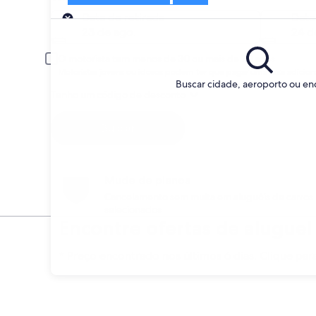
Retirada
Data de retirada
Data
23 de ago.
24 d
O motorista tem menos de 30 ou mais de 70 anos
Motoristas jovens ou idosos podem ter que pagar uma taxa adiciona
Buscar cidade, aeroporto ou e
Tenho um código de desconto
Buscar
Mude de planos
Cancelamento sem multa em aluguéis de carros
selecionados
Encontre ofertas de aluguel
* Preço encontrado nos últimos 6 dias. Clique par