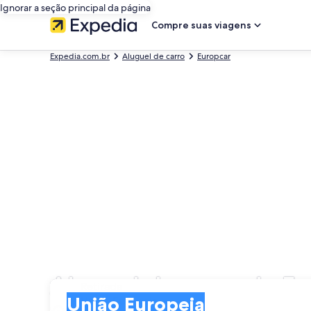
Ignorar a seção principal da página
Compre suas viagens
Expedia.com.br
Aluguel de carro
Europcar
Aluguel de carro da E
Retirada
Retirada
União Europeia