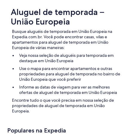
s
R
í
A
Aluguel de temporada –
l
B
i
União Europeia
É
o
N
s
S
Busque aluguéis de temporada em União Europeia na
m
!
Expedia.com.br. Você pode encontrar casas, vilas e
o
"
apartamentos para aluguel de temporada em União
d
Europeia de várias maneiras:
e
r
Veja nossa seleção de aluguéis para temporada em
n
destaque em União Europeia
o
Use o mapa para encontrar apartamentos e outras
s
propriedades para aluguel de temporada no bairro de
"
União Europeia que você preferir
Informe as datas de viagem para ver as melhores
ofertas de aluguel de temporada em União Europeia
Encontre tudo o que você precisa em nossa seleção de
propriedades de aluguel de temporada em União
Europeia.
Populares na Expedia