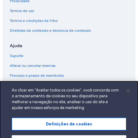
Privacidade
Termos de uso
Termos e condições da Vrbo
Diretrizes de conteúdo e denúncia de conteúdo
Ajuda
Suporte
Alterar ou cancelar reservas
Processo e prazos de reembolso
Reserve um voo usando um crédito da companhia aérea
Ao clicar em “Aceitar todos os cookies”, você concorda com
Documentos para viagens internacionais
o armazenamento de cookies no seu dispositivo para
melhorar a navegação no site, analisar o uso do site e
ajudar em nossos esforços de marketing.
Definições de cookies
A Expedia, Inc. não se responsabiliza pelo conteúdo dos sites externos.
© 2026 Expedia, Inc., uma empresa do Expedia Group. Todos os direitos
reservados Expedia e o logotipo da Expedia são marcas registradas da