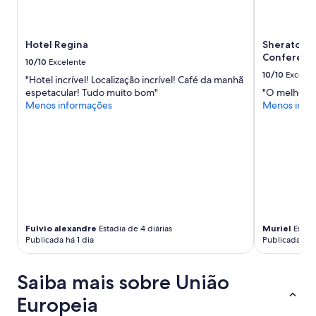
l
o
M
m
u
a
i
Hotel Regina
Sheraton M
m
t
Conferenc
e
10/10
Excelente
o
n
10/10
Excelen
c
"Hotel incrível! Localização incrível! Café da manhã
i
o
espetacular! Tudo muito bom"
"O melhor c
t
n
Menos informações
Menos info
i
f
e
o
s
r
d
t
e
á
q
v
u
e
a
l
l
e
i
Fulvio alexandre
Estadia de 4 diárias
Muriel
Estadi
c
d
Publicada há 1 dia
Publicada há 
o
a
m
d
u
e
Saiba mais sobre União
t
.
e
Europeia
P
n
A