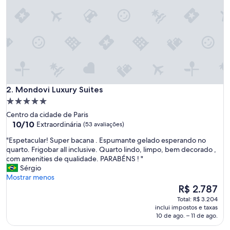
c
e
l
e
n
t
e
.
Q
Mondovi Luxury Suites
u
2. Mondovi Luxury Suites
a
Propriedade
r
5.0
Centro da cidade de Paris
t
estrelas
10.0
10/10
Extraordinária
(53 avaliações)
o
de
l
"
"Espetacular! Super bacana . Espumante gelado esperando no
10,
i
E
quarto. Frigobar all inclusive. Quarto lindo, limpo, bem decorado ,
Extraordinária,
m
s
com amenities de qualidade. PARABÉNS ! "
(53
p
p
Sérgio
avaliações)
o
e
Mostrar menos
e
t
O
R$ 2.787
c
a
preço
Total: R$ 3.204
o
c
é
inclui impostos e taxas
m
u
de
10 de ago. – 11 de ago.
p
l
R$ 2.787
l