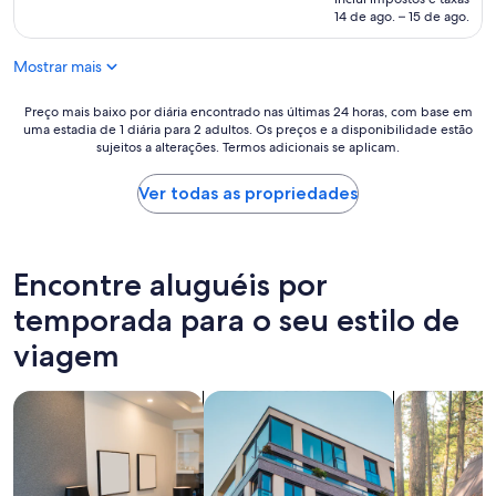
i
de
14 de ago. – 15 de ago.
t
a
g
R$ 3.591
a
d
o
v
e
Mostrar mais
b
a
s
a
m
d
r
Preço
Preço mais baixo por diária encontrado nas últimas 24 horas, com base em
u
e
a
uma estadia de 1 diária para 2 adultos. Os preços e a disponibilidade estão
mais
i
a
l
sujeitos a alterações. Termos adicionais se aplicam.
baixo
t
l
l
por
o
t
i
diária
Ver todas as propriedades
l
o
n
encontrado
i
n
c
nas
m
i
l
últimas
p
v
u
24
Encontre aluguéis por
o
e
s
horas,
,
l
i
com
temporada para o seu estilo de
m
.
v
base
e
"
viagem
e
em
u
.
uma
f
Q
estadia
i
buscar apart-hotéis
buscar apartamentos
buscar caba
u
de
l
a
1
h
r
diária
o
t
para
q
o
2