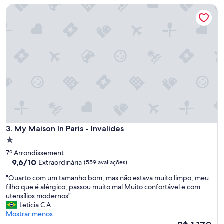
a
e
My Maison In Paris - Invalides
r
t
!
o
S
.
u
E
p
q
e
u
r
i
b
p
a
e
c
s
a
e
n
m
a
p
My Maison In Paris - Invalides
.
3. My Maison In Paris - Invalides
r
E
Propriedade
e
s
1.0
à
7º Arrondissement
p
d
estrela
9.6
9,6/10
Extraordinária
(559 avaliações)
u
i
de
m
"
s
"Quarto com um tamanho bom, mas não estava muito limpo, meu
10,
a
Q
p
filho que é alérgico, passou muito mal Muito confortável e com
Extraordinária,
n
u
o
utensílios modernos"
(559
t
a
s
Leticia C A
avaliações)
e
r
i
Mostrar menos
g
t
ç
O