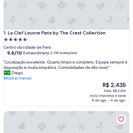
La Clef Louvre Paris by The Crest Collection
1. La Clef Louvre Paris by The Crest Collection
Propriedade
5.0
Centro da cidade de Paris
estrelas
9.4
9,4/10
Extraordinária
(1.318 avaliações)
de
"
"Localização excelente. Quarto limpo e completo. Equipe sempre à
10,
L
disposição e muita simpática. Comodidades de alto nivel."
Extraordinária,
o
Diego
(1.318
c
Mostrar menos
avaliações)
a
O
R$ 2.435
l
preço
Total: R$ 2.816
i
é
inclui impostos e taxas
z
de
8 de ago. – 9 de ago.
a
R$ 2.435
ç
Mondovi Luxury Suites
ã
o
e
x