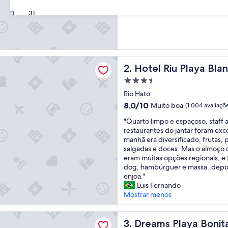
de
30
31
10,
Maravilhosa,
(5.782
avaliações)
u Playa Blanca - All Inclusive
Hotel Riu Playa Blanca - All I
2. Hotel Riu Playa Blan
Propriedade
3.5
Rio Hato
estrelas
8.0
8,0/10
Muito boa
(1.004 avaliaçõ
de
"
"Quarto limpo e espaçoso, staff 
10,
Q
restaurantes do jantar foram exc
Muito
u
manhã era diversificado, frutas,
boa,
a
salgadas e doces. Mas o almoço d
(1.004
r
eram muitas opções regionais, e fo
avaliações)
t
dog, hambúrguer e massa..depois
o
enjoa."
l
Luis Fernando
i
Mostrar menos
m
p
laya Bonita Panama - All Inclusive
o
Dreams Playa Bonita Panama -
3. Dreams Playa Bonita