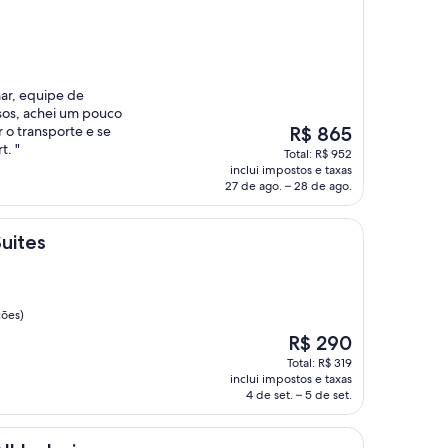
mar, equipe de
sos, achei um pouco
O
r o transporte e se
R$ 865
preço
t. "
Total: R$ 952
é
inclui impostos e taxas
de
27 de ago. – 28 de ago.
R$ 865
Suites
ções)
O
R$ 290
preço
Total: R$ 319
é
inclui impostos e taxas
de
4 de set. – 5 de set.
R$ 290