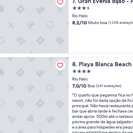
Gran Evenia Bijao - All Inclu
7. Gran Evenia Bijao - A
p
i
a
a
n
m
Propriedade
r
h
e
3.5
Rio Hato
a
a
x
estrelas
8.2
8,2/10
Muito boa
(1.008 avaliaçõ
o
e
c
de
m
r
e
10,
a
a
l
Muito
r
v
e
boa,
,
e
n
(1.008
e
l
t
avaliações)
q
h
e
anca Beach Resort - All Inclusive
u
a
s
Playa Blanca Beach Resort - A
8. Playa Blanca Beach R
i
e
.
p
Propriedade
e
O
e
s
c
4.0
Rio Hato
d
t
a
estrelas
7.0
7,0/10
Boa
(247 avaliações)
e
a
f
de
f
v
é
"
"O quarto que pegamos fica no h
10,
u
a
d
O
resort, não foi dada opção de fi
Boa,
n
e
a
q
principal. Não havia restaurante
(247
c
s
m
u
bar que abria tarde e fechava c
avaliações)
i
t
a
a
andar aprox. 500m até o restaura
o
r
n
r
piscina grande de água salgada n
n
a
h
t
e a área para hóspedes era peq
á
g
ã
o
piscina infantil/rasa dentro da pi