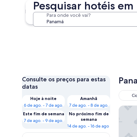
Pesquisar hotéis e
Bocas del Toro
Para onde você vai?
Bocas del Toro
Pana
Consulte os preços para estas
datas
Ci
Hoje à noite
Amanhã
6 de ago. - 7 de ago.
7 de ago. - 8 de ago.
Hotel Ri
Este fim de semana
No próximo fim de
semana
7 de ago. - 9 de ago.
14 de ago. - 16 de ago.