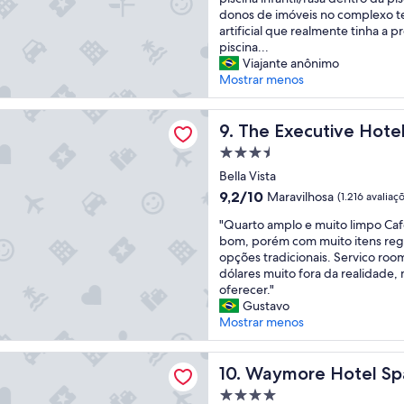
r
a
e
q
donos de imóveis no complexo te
i
d
r
u
artificial que realmente tinha a 
o
a
a
e
piscina...
s
"
d
p
Viajante anônimo
e
i
e
Mostrar menos
d
v
g
u
e
a
cutive Hotel
c
r
m
The Executive Hotel
9. The Executive Hote
a
s
o
Propriedade
d
i
s
o
3.5
f
f
Bella Vista
s
i
estrelas
i
9.2
9,2/10
Maravilhosa
(1.216 avaliaç
e
c
c
de
a
a
"
a
"Quarto amplo e muito limpo Ca
10,
t
d
Q
n
bom, porém com muito itens reg
Maravilhosa,
e
o
u
o
opções tradicionais. Servico roo
(1.216
n
,
a
h
dólares muito fora da realidade,
avaliações)
c
f
r
o
oferecer."
i
r
t
t
Gustavo
o
u
o
e
Mostrar menos
s
t
a
l
o
a
m
a
 Hotel Spa & Casino
s
s
p
Waymore Hotel Spa & Casin
o
10. Waymore Hotel Sp
,
,
l
l
Propriedade
a
p
o
a