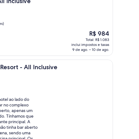
sive
ll Inclusive
es)
O
R$ 984
preço
Total: R$ 1.083
é
inclui impostos e taxas
de
9 de ago. – 10 de ago.
R$ 984
ll Inclusive
esort - All Inclusive
otel ao lado do
car no complexo
 perto, apenas um
edo. Tínhamos que
nte principal. A
ão tinha bar aberto
uena, sendo uma
scina principal. Os