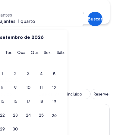
 Panamá
Rio Hato
jantes
Buscar
iajantes, 1 quarto
setembro de 2026
ngo
Segunda-
Terça-
Quarta-
Quinta-
Sexta-
Sábado
.
Ter.
Qua.
Qui.
Sex.
Sáb.
feira
feira
feira
feira
feira
do Panamá
Rio Hato
1
2
3
4
5
otéis
8
9
10
11
12
ncluído
Café da manhã incluído
Reserve agora, pague
15
16
17
18
19
ama
22
23
24
25
26
29
30
ões)