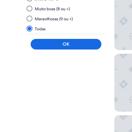
e
aplicar
Muito boas (8 ou +)
um
Maravilhosas (9 ou +)
filtro
deste
Todas
grupo
vai
OK
atualizar
os
Megapol
resultados
em
uma
nova
página
Grand D