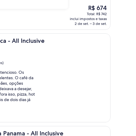
O
R$ 674
preço
Total: R$ 742
é
inclui impostos e taxas
de
2 de set. – 3 de set.
R$ 674
nclusive
ca - All Inclusive
es)
atencioso. Os
elentes. O café da
 pães, opções
eixava a desejar,
ra isso, pizza, hot
 de dois dias já
 All Inclusive
 Panama - All Inclusive