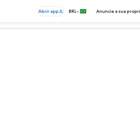
•
Abrir app
BRL
Anuncie a sua prop