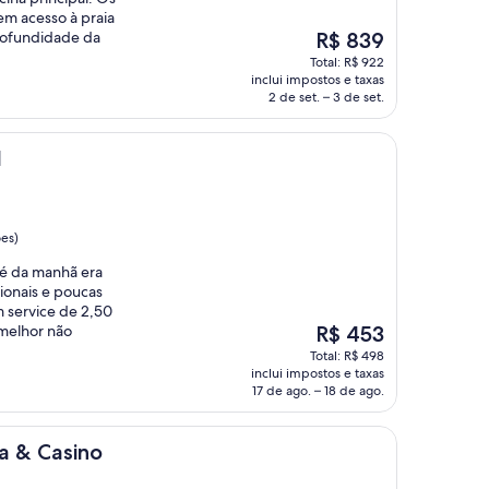
m acesso à praia
O
profundidade da
R$ 839
preço
Total: R$ 922
é
inclui impostos e taxas
de
2 de set. – 3 de set.
R$ 839
l
ões)
fé da manhã era
ionais e poucas
m service de 2,50
O
 melhor não
R$ 453
preço
Total: R$ 498
é
inclui impostos e taxas
de
17 de ago. – 18 de ago.
R$ 453
o
a & Casino