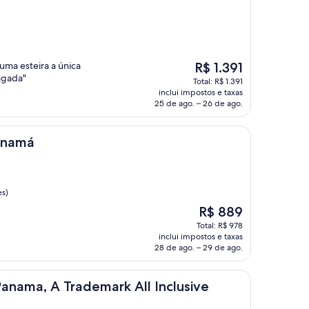
O
ma esteira a única
R$ 1.391
preço
ragada"
Total: R$ 1.391
é
inclui impostos e taxas
de
25 de ago. – 26 de ago.
R$ 1.391
anamá
es)
O
R$ 889
preço
Total: R$ 978
é
inclui impostos e taxas
de
28 de ago. – 29 de ago.
R$ 889
Trademark All Inclusive Resort
nama, A Trademark All Inclusive