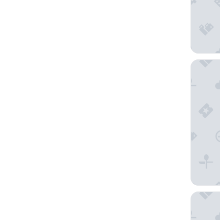
The Exe
Waymore