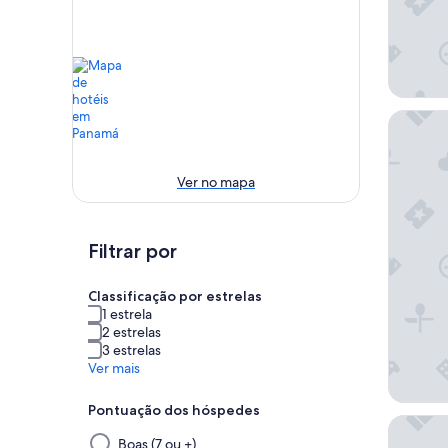
Hotel Ri
Ver no mapa
Filtrar por
Classificação por estrelas
1 estrela
2 estrelas
3 estrelas
Ver mais
Pontuação dos hóspedes
Dreams P
Selecionar
Boas (7 ou +)