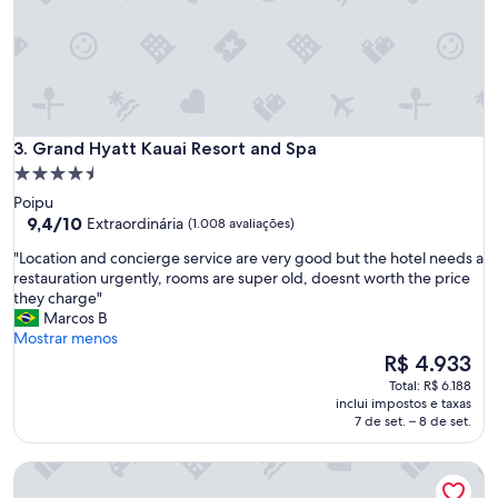
s
d
s
.
o
L
a
a
l
r
d
g
e
e
Grand Hyatt Kauai Resort and Spa
s
3. Grand Hyatt Kauai Resort and Spa
r
t
Propriedade
o
e
4.5
o
Poipu
h
m
estrelas
9.4
9,4/10
Extraordinária
(1.008 avaliações)
o
w
de
y
"
i
"Location and concierge service are very good but the hotel needs a
10,
l
L
t
restauration urgently, rooms are super old, doesnt worth the price
Extraordinária,
t
o
h
they charge"
(1.008
e
c
b
Marcos B
avaliações)
l
a
e
Mostrar menos
N
t
a
O
R$ 4.933
A
i
u
preço
Total: R$ 6.188
D
o
t
é
inclui impostos e taxas
A
n
i
de
7 de set. – 8 de set.
C
a
f
R$ 4.933
O
n
u
R
Ko'a Kea Resort on Po'ipu Beach
d
l
T
c