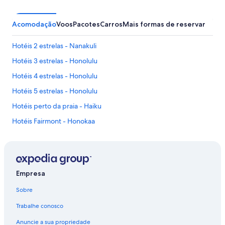
e
t
h
Acomodação
Voos
Pacotes
Carros
Mais formas de reservar
e
y
Hotéis 2 estrelas - Nanakuli
c
h
Hotéis 3 estrelas - Honolulu
a
Hotéis 4 estrelas - Honolulu
r
g
Hotéis 5 estrelas - Honolulu
e
"
Hotéis perto da praia - Haiku
Hotéis Fairmont - Honokaa
Hotéis próximos ao shopping - Honokowai
Hotéis ecológicos - Honolulu
Hotéis com campo de golfe - Honolulu
Empresa
Hotéis com banheira de hidromassagem - Honolulu
Sobre
Hotéis baratos - Honolulu
Trabalhe conosco
Hotéis com café da manhã - Honolulu
Anuncie a sua propriedade