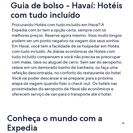
p
Guia de bolso - Havaí: Hotéis
"
d
e
i
r
com tudo incluído
a
o
s
l
Procurando Hotéis com tudo incluído em Havaí? A
"
d
Expedia.com.br tem a opção certa, sempre com os
,
melhores preços. Reserve agora mesmo. Voos muito longos
d
podem ser um ponto negativo na viagem dos seus sonhos.
o
Em Havaí, você tem a facilidade de se hospedar em Hotéis
e
com tudo incluído. As diárias econômicas de Hotéis com
s
tudo incluído compensam e você não precisa se preocupar
n
com malas, táxis ou aluguel de carro. Sem sair do aeroporto,
t
relaxe em um demorado banho de banheira, ou faça uma
w
refeição descontraída, no conforto do restaurante do hotel.
o
Você vai poder descansar e se preparar para a próxima
r
etapa da viagem quando fizer o check-out. Os hotéis nas
t
proximidades do aeroporto de Havaí são econômicos e
h
oferecem serviço de van para o transporte até o hotel.
t
h
e
p
Conheça o mundo com a
r
i
Expedia
c