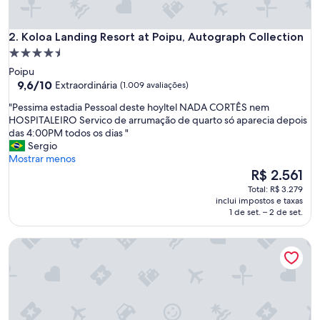
s
t
Koloa Landing Resort at Poipu, Autograph Collection
a
2. Koloa Landing Resort at Poipu, Autograph Collection
f
Propriedade
f
4.5
Poipu
w
estrelas
9.6
9,6/10
Extraordinária
(1.009 avaliações)
a
de
s
"
"Pessima estadia Pessoal deste hoyltel NADA CORTÊS nem
10,
v
P
HOSPITALEIRO Servico de arrumação de quarto só aparecia depois
Extraordinária,
e
e
das 4:00PM todos os dias "
(1.009
r
s
Sergio
avaliações)
y
s
Mostrar menos
h
i
O
R$ 2.561
e
m
preço
Total: R$ 3.279
l
a
é
inclui impostos e taxas
p
e
de
1 de set. – 2 de set.
f
s
R$ 2.561
u
t
l
Grand Hyatt Kauai Resort and Spa
a
a
d
n
i
d
a
k
P
i
e
n