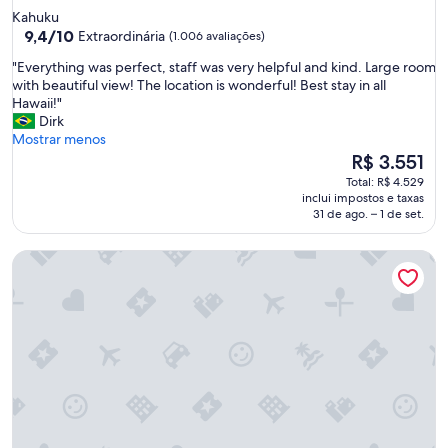
5.0
Kahuku
estrelas
9.4
9,4/10
Extraordinária
(1.006 avaliações)
de
"
"Everything was perfect, staff was very helpful and kind. Large room
10,
E
with beautiful view! The location is wonderful! Best stay in all
Extraordinária,
v
Hawaii!"
(1.006
e
Dirk
avaliações)
r
Mostrar menos
y
O
R$ 3.551
t
preço
Total: R$ 4.529
h
é
inclui impostos e taxas
i
de
31 de ago. – 1 de set.
n
R$ 3.551
g
Koloa Landing Resort at Poipu, Autograph Collection
w
a
s
p
e
r
f
e
c
t
,