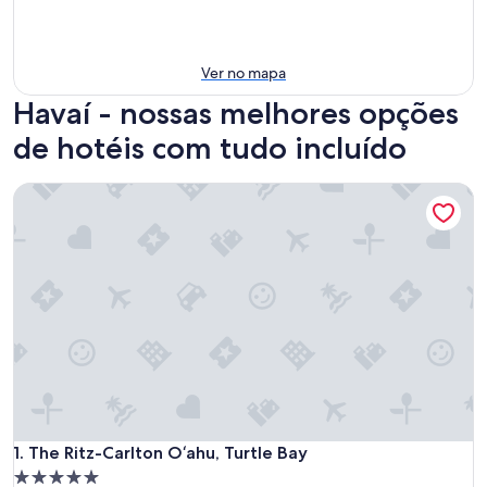
Ver no mapa
Havaí - nossas melhores opções
de hotéis com tudo incluído
The Ritz-Carlton O‘ahu, Turtle Bay
The Ritz-Carlton O‘ahu, Turtle Bay
1. The Ritz-Carlton O‘ahu, Turtle Bay
Propriedade