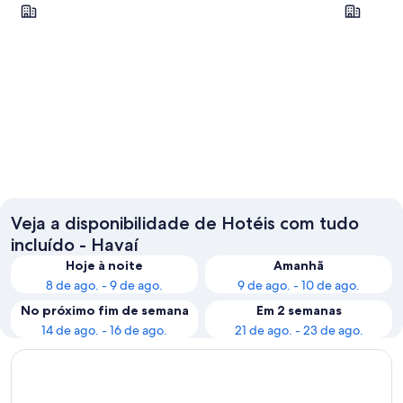
Honolulu
Kailua-Ko
Honolulu
Kailua-
Veja a disponibilidade de Hotéis com tudo
incluído - Havaí
Hoje à noite
Amanhã
8 de ago. - 9 de ago.
9 de ago. - 10 de ago.
No próximo fim de semana
Em 2 semanas
14 de ago. - 16 de ago.
21 de ago. - 23 de ago.