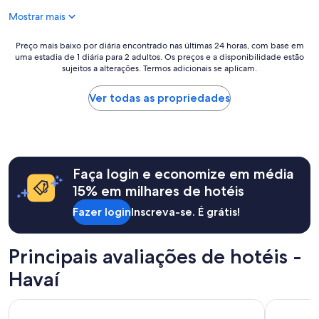
o
u
n
e
d
l
Mostrar mais
s
a
b
!
t
r
u
B
a
Preço
r
Preço mais baixo por diária encontrado nas últimas 24 horas, com base em
t
e
uma estadia de 1 diária para 2 adultos. Os preços e a disponibilidade estão
l
mais
u
t
s
sujeitos a alterações. Termos adicionais se aplicam.
a
baixo
m
h
t
ç
por
a
e
s
õ
diária
ç
Ver todas as propriedades
h
t
e
encontrado
ã
o
a
s
nas
o
t
y
,
últimas
d
e
i
s
24
e
l
n
e
horas,
q
n
a
Faça login e economize em média
r
com
u
e
l
v
base
a
15% em milhares de hotéis
e
l
i
em
r
d
H
Fazer login
Inscreva-se. É grátis!
ç
uma
t
s
a
o
estadia
o
a
w
d
de
s
r
a
e
1
Principais avaliações de hotéis -
ó
e
i
d
diária
a
s
i
Havaí
i
para
p
t
!
c
2
a
a
"
a
adultos.
r
The Twin Fin Hotel
Holiday In
u
d
Os
e