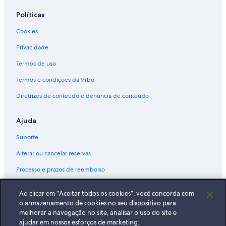
Hotéis perto da praia - Honolulu
Políticas
Hotéis românticos - Honolulu
Cookies
Hotéis com spa - Honolulu
Hotéis Castle - Kahana
Privacidade
Hotéis românticos - Kahuku
Termos de uso
Hotéis baratos - Kahului
Termos e condições da Vrbo
Hotéis românticos - Kahului
Diretrizes de conteúdo e denúncia de conteúdo
Hotéis com tudo incluído - Kailua-Kona
Ajuda
Marriott Hotels & Resorts - Kalihiwai
Suporte
Resorts - Kapalua
Vilas - Kapalua
Alterar ou cancelar reservas
Hotéis com vista para o mar - Keaau
Processo e prazos de reembolso
Hotéis baratos - Kihei
Reserve um voo usando um crédito da companhia aérea
Ao clicar em “Aceitar todos os cookies”, você concorda com
Hotel cassino - Kihei
Documentos para viagens internacionais
o armazenamento de cookies no seu dispositivo para
melhorar a navegação no site, analisar o uso do site e
Hotéis com café da manhã - Ko ʻOlina
ajudar em nossos esforços de marketing.