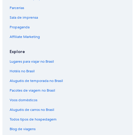
Hotéis com cozinha - Honolulu
Parcerias
Hotéis com piscina - Honolulu
Sala de imprensa
Hotéis com vista para o mar - Honolulu
Propaganda
Hotel fazenda com passeio a cavalo - Honolulu
Hotéis para o público LGBT - Honolulu
Affiliate Marketing
Hotéis para casamento - Honolulu
Explore
Hotéis fazenda com pescaria - Honolulu
Lugares para viajar no Brasil
Hotéis com tudo incluído - Honolulu
Hotéis no Brasil
Hotel-Boutique - Honolulu
Aluguéis de temporada no Brasil
Hotel cassino - Honolulu
Pacotes de viagem no Brasil
Hotéis com estacionamento - Honolulu
Hotéis de luxo - Honolulu
Voos domésticos
Hotéis de esqui - Honolulu
Aluguéis de carros no Brasil
Hotéis para famílias - Honolulu
Todos tipos de hospedagem
Hotéis históricos - Honolulu
Blog de viagens