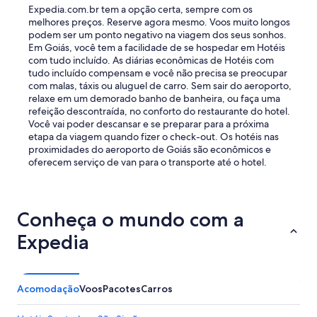
o
Expedia.com.br tem a opção certa, sempre com os
n
melhores preços. Reserve agora mesmo. Voos muito longos
s
podem ser um ponto negativo na viagem dos seus sonhos.
e
Em Goiás, você tem a facilidade de se hospedar em Hotéis
r
com tudo incluído. As diárias econômicas de Hotéis com
v
tudo incluído compensam e você não precisa se preocupar
a
com malas, táxis ou aluguel de carro. Sem sair do aeroporto,
ç
relaxe em um demorado banho de banheira, ou faça uma
ã
refeição descontraída, no conforto do restaurante do hotel.
o
Você vai poder descansar e se preparar para a próxima
p
etapa da viagem quando fizer o check-out. Os hotéis nas
r
proximidades do aeroporto de Goiás são econômicos e
e
oferecem serviço de van para o transporte até o hotel.
c
i
s
a
Conheça o mundo com a
r
s
Expedia
e
r
m
e
Acomodação
Voos
Pacotes
Carros
l
h