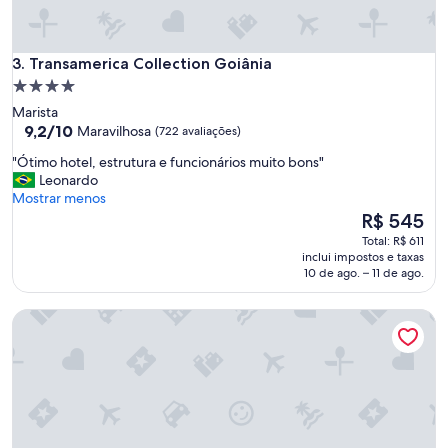
t
e
n
s
Transamerica Collection Goiânia
3. Transamerica Collection Goiânia
i
Propriedade
f
4.0
i
Marista
c
estrelas
9.2
9,2/10
Maravilhosa
(722 avaliações)
a
de
"
r
"Ótimo hotel, estrutura e funcionários muito bons"
10,
Ó
n
Leonardo
Maravilhosa,
t
a
Mostrar menos
(722
i
l
O
R$ 545
avaliações)
m
i
preço
Total: R$ 611
o
m
é
inclui impostos e taxas
h
p
de
10 de ago. – 11 de ago.
o
e
R$ 545
t
z
Castro's Park Hotel
e
a
l
,
,
r
e
o
s
u
t
p
r
a