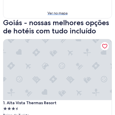
Ver no mapa
Goiás - nossas melhores opções
de hotéis com tudo incluído
Alta Vista Thermas Resort
Alta Vista Thermas Resort
1. Alta Vista Thermas Resort
Propriedade
3.5