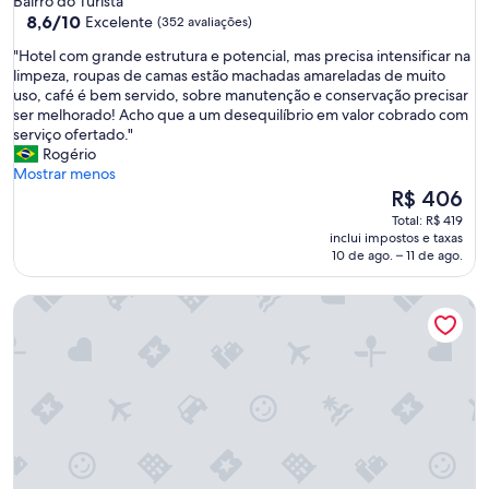
Bairro do Turista
estrelas
8.6
8,6/10
Excelente
(352 avaliações)
de
"
"Hotel com grande estrutura e potencial, mas precisa intensificar na
10,
H
limpeza, roupas de camas estão machadas amareladas de muito
Excelente,
o
uso, café é bem servido, sobre manutenção e conservação precisar
(352
t
ser melhorado! Acho que a um desequilíbrio em valor cobrado com
avaliações)
e
serviço ofertado."
l
Rogério
c
Mostrar menos
o
O
R$ 406
m
preço
Total: R$ 419
g
é
inclui impostos e taxas
r
de
10 de ago. – 11 de ago.
a
R$ 406
n
Holiday Inn Goiania by IHG
d
e
e
s
t
r
u
t
u
r