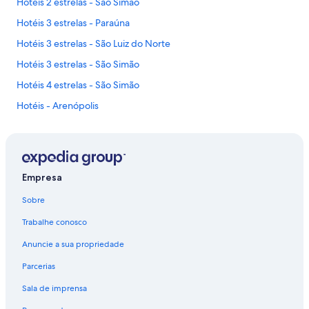
Hotéis 2 estrelas - São Simão
o
r
Hotéis 3 estrelas - Paraúna
a
Hotéis 3 estrelas - São Luiz do Norte
d
o
Hotéis 3 estrelas - São Simão
!
A
Hotéis 4 estrelas - São Simão
c
Hotéis - Arenópolis
h
o
Casas de Férias - Cavalcante
q
u
Chalés - Cavalcante
e
Hotéis Independent - Corumbá de Goiás
a
Empresa
u
Hotéis ecológicos - Goiânia
m
Sobre
d
Hotéis com campo de golfe - Goiânia
e
Trabalhe conosco
Hotéis com banheira de hidromassagem - Goiânia
s
e
Anuncie a sua propriedade
Hotéis baratos - Goiânia
q
Parcerias
u
Hotéis com café da manhã - Goiânia
i
Sala de imprensa
Hotéis com cozinha - Goiânia
l
í