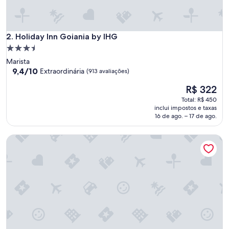
a
e
p
Holiday Inn Goiania by IHG
o
2. Holiday Inn Goiania by IHG
t
Propriedade
e
3.5
Marista
n
estrelas
9.4
9,4/10
Extraordinária
(913 avaliações)
c
de
i
O
R$ 322
10,
a
preço
Extraordinária,
Total: R$ 450
l
é
(913
inclui impostos e taxas
,
de
avaliações)
16 de ago. – 17 de ago.
m
R$ 322
a
s
Transamerica Collection Goiânia
p
r
e
c
i
s
a
i
n