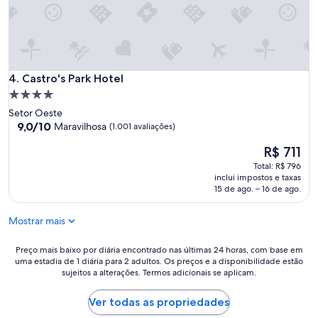
u
s
t
d
u
e
r
c
a
a
e
m
Castro's Park Hotel
f
4. Castro's Park Hotel
a
u
s
Propriedade
n
e
4.0
Setor Oeste
c
s
estrelas
9.0
9,0/10
Maravilhosa
(1.001 avaliações)
i
t
de
o
ã
O
R$ 711
10,
n
o
preço
Maravilhosa,
Total: R$ 796
á
m
é
(1.001
inclui impostos e taxas
r
a
de
avaliações)
15 de ago. – 16 de ago.
i
c
R$ 711
o
h
s
a
Mostrar mais
m
d
u
a
Preço
Preço mais baixo por diária encontrado nas últimas 24 horas, com base em
i
s
uma estadia de 1 diária para 2 adultos. Os preços e a disponibilidade estão
mais
t
a
sujeitos a alterações. Termos adicionais se aplicam.
baixo
o
m
por
b
a
diária
Ver todas as propriedades
o
r
encontrado