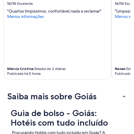
s
10/10
Excelente
10/10
Excel
adicionais
e
se
"Quartos limpissimos, confortável,nada a reclamar"
"Limpeza i
r
aplicam.
Menos informações
Menos in
v
i
d
o
,
s
o
b
r
e
Márcia Cristina
Estadia de 2 diárias
Renan
Estad
m
Publicada há 5 horas
Publicada h
a
n
u
t
Saiba mais sobre Goiás
e
n
ç
Guia de bolso - Goiás:
ã
Hotéis com tudo incluído
o
e
c
Procurando Hotéis com tudo incluído em Goiás? A