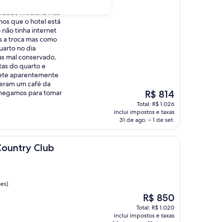
lidade mediana mas
os que o hotel está
não tinha internet
s a troca mas como
arto no dia
as mal conservado,
tas do quarto e
pete aparentemente
deram um café da
O
hegamos para tomar
R$ 814
preço
Total: R$ 1.026
é
inclui impostos e taxas
de
31 de ago. – 1 de set.
R$ 814
Club
Country Club
ões)
O
R$ 850
preço
Total: R$ 1.020
é
inclui impostos e taxas