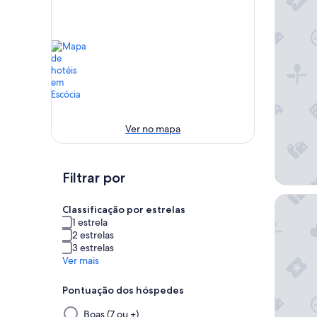
Ver no mapa
Filtrar por
Dalmaho
Classificação por estrelas
1 estrela
2 estrelas
3 estrelas
Ver mais
Pontuação dos hóspedes
Selecionar
Boas (7 ou +)