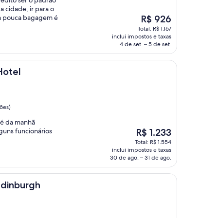
a cidade, ir para o
O
om pouca bagagem é
R$ 926
preço
Total: R$ 1.167
é
inclui impostos e taxas
de
4 de set. – 5 de set.
R$ 926
Hotel
ções)
afé da manhã
O
lguns funcionários
R$ 1.233
preço
Total: R$ 1.554
é
inclui impostos e taxas
de
30 de ago. – 31 de ago.
R$ 1.233
gh
Edinburgh