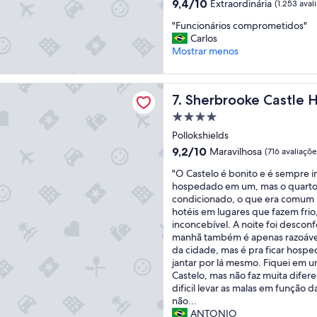
m
9.4
9,4/10
Extraordinária
(1.253 aval
o
ç
p
de
h
"
ã
"Funcionários comprometidos"
a
10,
o
F
o
Carlos
r
Extraordinária,
t
u
,
Mostrar menos
a
(1.253
e
n
b
a
avaliações)
l
c
o
b
e
oke Castle Hotel
i
m
r
Sherbrooke Castle Hotel
s
7. Sherbrooke Castle 
o
q
i
t
n
u
r
Propriedade
á
á
a
u
4.0
Pollokshields
m
r
r
m
estrelas
u
9.2
9,2/10
Maravilhosa
i
(716 avaliaçõe
t
a
i
de
o
o
m
"
"O Castelo é bonito e é sempre in
t
10,
s
,
a
O
hospedado em um, mas o quarto
o
Maravilhosa,
c
c
l
C
condicionado, o que era comum
m
(716
o
a
a
a
hotéis em lugares que fazem frio
a
avaliações)
m
f
d
s
inconcebível. A noite foi desconf
l
p
é
e
t
manhã também é apenas razoáve
c
r
d
b
e
da cidade, mas é pra ficar hospe
u
o
a
o
l
jantar por lá mesmo. Fiquei em u
i
m
m
r
o
Castelo, mas não faz muita difere
d
e
a
d
é
dificil levar as malas em função d
a
t
n
o
b
não...
d
i
h
,
o
ANTONIO
o