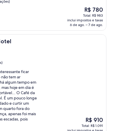
iações)
O
R$ 780
preço
Total: R$ 983
é
inclui impostos e taxas
de
6 de ago. – 7 de ago.
R$ 780
Hotel
s)
teressante ficar
 não tem ar
 há algum tempo em
, mas hoje em dia é
ortável... O Café da
l. É um pouco longe
dado e curtir um
m quarto fora do
nça, apenas foi mais
O
as escadas, pois
R$ 910
preço
Total: R$ 1.091
é
inclui impostos e taxas