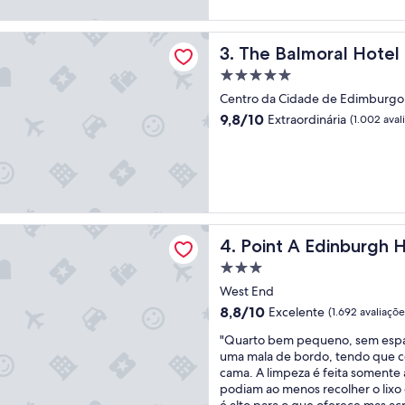
n
a
avaliações)
c
l
moral Hotel
i
i
The Balmoral Hotel
3. The Balmoral Hotel
o
d
n
a
Propriedade
á
d
5.0
Centro da Cidade de Edimburgo
r
e
estrelas
9.8
9,8/10
Extraordinária
i
(1.002 aval
m
de
o
e
10,
s
d
Extraordinária,
p
i
(1.002
o
a
avaliações)
u
n
c
a
 Edinburgh Haymarket
o
m
Point A Edinburgh Haymark
4. Point A Edinburgh 
p
a
r
s
Propriedade
e
n
3.0
West End
s
o
estrelas
8.8
8,8/10
Excelente
(1.692 avaliaçõe
t
s
de
a
p
"
"Quarto bem pequeno, sem espa
10,
t
r
Q
uma mala de bordo, tendo que c
Excelente,
i
i
u
cama. A limpeza é feita somente 
(1.692
v
m
a
podiam ao menos recolher o lixo 
avaliações)
o
e
r
é alto para o que oferece mas ac