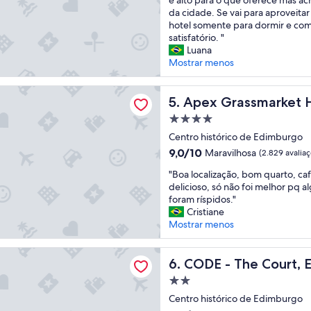
s
i
t
da cidade. Se vai para aproveitar 
"
r
o
hotel somente para dormir e c
o
b
satisfatório. "
s
e
Luana
d
m
Mostrar menos
e
p
t
e
assmarket Hotel
a
q
Apex Grassmarket Hotel
5. Apex Grassmarket 
l
u
Propriedade
h
e
e
4.0
n
Centro histórico de Edimburgo
s
estrelas
o
9.0
9,0/10
Maravilhosa
(2.829 avalia
p
,
de
e
"
s
"Boa localização, bom quarto, c
10,
r
B
e
delicioso, só não foi melhor pq a
Maravilhosa,
c
o
m
foram ríspidos."
(2.829
e
a
e
Cristiane
avaliações)
b
l
s
Mostrar menos
e
o
p
m
c
a
The Court, Edinburgh
o
a
CODE - The Court, Edinbur
ç
6. CODE - The Court, 
s
l
o
Propriedade
q
i
n
u
2.0
z
Centro histórico de Edimburgo
e
e
estrelas
a