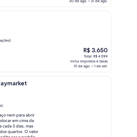
de
30 de ago. – 31 de ago.
R$ 850
iações)
O
R$ 3.650
preço
Total: R$ 4.599
é
inclui impostos e taxas
de
31 de ago. – 1 de set.
R$ 3.650
et
Haymarket
s)
ço nem para abrir
olocar em cima da
a cada 3 dias, mas
dos quartos. O valor
redito ser o padrão