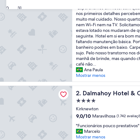
de
"
"Esperávamos um hotel com qua
30
31
10,
E
nos primeiros detalhes percebem
Excelente,
s
muito mal cuidado. Nosso quarto 
(1.513
p
nem Wi-Fi nem na TV. Solicitamo
avaliações)
e
estava lotado nos mudaram de qu
r
seguinte. Hotel em si era bom m
á
faltando manutenção básica. Por
v
banheiro podres em baixo. Car
a
sujo. Pelo nosso transtorno nos 
m
manhã de brinde, mas quando c
o
café não...
s
Ana Paula
u
Mostrar menos
m
h
y Hotel & Country Club
o
Dalmahoy Hotel & Country 
2. Dalmahoy Hotel & 
t
Propriedade
e
4.0
l
Kirknewton
estrelas
c
9.0
9,0/10
Maravilhosa
(1.742 avaliaç
o
de
"
m
"Funcionários pouco prestativos"
10,
F
q
Marcelo
Maravilhosa,
u
u
Mostrar menos
(1.742