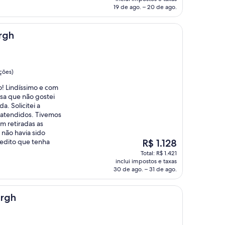
de
19 de ago. – 20 de ago.
R$ 910
rgh
ções)
o! Lindíssimo e com
isa que não gostei
a. Solicitei a
 atendidos. Tivemos
m retiradas as
não havia sido
O
redito que tenha
R$ 1.128
preço
Total: R$ 1.421
é
inclui impostos e taxas
de
30 de ago. – 31 de ago.
R$ 1.128
urgh