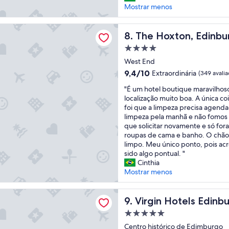
d
ã
t
n
Mostrar menos
.
o
d
e
i
N
s
e
n
t
o
ton, Edinburgh
"
l
d
o
The Hoxton, Edinburgh
8. The Hoxton, Edinbu
s
i
o
e
s
c
q
Propriedade
é
o
i
u
4.0
s
West End
q
o
e
estrelas
e
u
9.4
9,4/10
Extraordinária
(349 avalia
s
c
m
a
de
o
o
"
p
"É um hotel boutique maravilhos
r
10,
,
l
É
r
localização muito boa. A única co
t
Extraordinária,
s
o
u
e
foi que a limpeza precisa agendad
o
(349
ó
c
m
i
limpeza pela manhã e não fomos
n
avaliações)
n
a
h
n
que solicitar novamente e só fora
ã
ã
r
o
t
roupas de cama e banho. O chão 
o
o
e
t
e
limpo. Meu único ponto, pois ac
t
f
m
e
r
sido algo pontual. "
i
o
c
l
e
Cinthia
n
i
i
b
s
Mostrar menos
h
m
m
o
s
a
e
a
u
a
i
otels Edinburgh
l
d
t
Virgin Hotels Edinburgh
n
9. Virgin Hotels Edinb
n
h
a
i
t
t
o
c
Propriedade
q
e
e
r
a
5.0
u
Centro histórico de Edimburgo
f
r