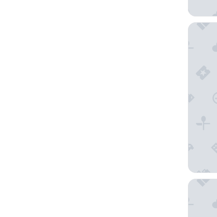
The Hox
Virgin H