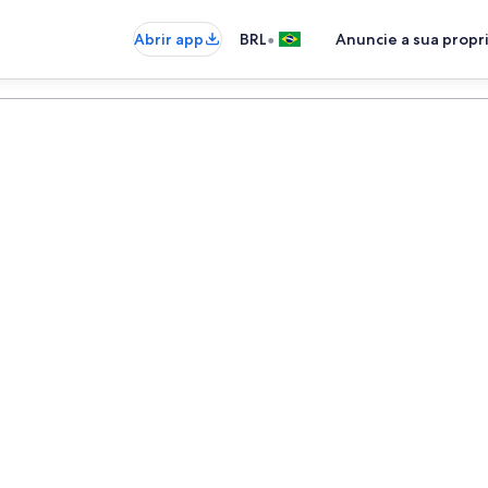
•
Abrir app
BRL
Anuncie a sua prop