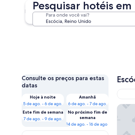
Pesquisar hotéis em 
Edinburgo
Para onde você vai?
Edinburgo
Escó
Consulte os preços para estas
datas
Hoje à noite
Amanhã
5 de ago. - 6 de ago.
6 de ago. - 7 de ago.
Holiday
Este fim de semana
No próximo fim de
semana
7 de ago. - 9 de ago.
14 de ago. - 16 de ago.