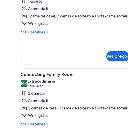
1 quarto
fotos
de
Acomoda 5
Quarto
1 cama de casal, 2 camas de solteiro e 1 sofá-cama solteir
luxo,
Wi-Fi grátis
2
Mais
Mais detalhes
quartos
detalhes
de
Quarto
luxo,
Ver preço
2
quartos
Carrega
Quarto moderno com uma cama 
4
Connecting Family Room
todas
Extraordinária
as
10,0
10,0 de 10
(1
1 avaliação
fotos
avaliação)
2 quartos
de
Acomoda 5
Connecting
2 camas de casal, 1 cama de solteiro e 1 sofá-cama solteir
Family
Wi-Fi grátis
Room
Mais
Mais detalhes