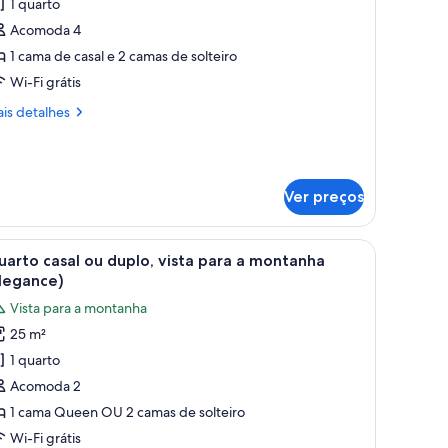
1 quarto
otos
e
Acomoda 4
uarto
1 cama de casal e 2 camas de solteiro
uádruplo
Wi-Fi grátis
uxo
is
is detalhes
Private
talhes
pa)
arto
ádruplo
Ver preços
xo
rivate
a)
e de madeira, cama com roupa de cama branca, mesa de cabeceira pequena
arrega
Quarto de hotel com cabeceira de madeira, ca
4
arto casal ou duplo, vista para a montanha
odas
legance)
s
Vista para a montanha
otos
25 m²
e
1 quarto
uarto
asal
Acomoda 2
u
1 cama Queen OU 2 camas de solteiro
uplo,
Wi-Fi grátis