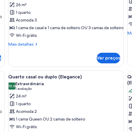
fotos
f
avaliações)
26 m²
de
d
1 quarto
Quarto
Q
o
Acomoda 3
triplo
q
1 cama de casal e 1 cama de solteiro OU 3 camas de solteiro
luxo
l
Ma
Ma
Wi-Fi grátis
(Private
(
de
Spa)
S
de
Mais
Mais detalhes
Qu
detalhes
qu
de
s
Ver preços
lu
Quarto
(P
triplo
Sp
luxo
grande, uma poltrona, uma mesa de cabeceira e vista para o exterior.
Carrega
Quarto moderno com painel de pared
C
4
(Private
Quarto casal ou duplo (Elegance)
Qu
todas
t
Spa)
(E
Extraordinária
as
10,0
a
10,0 de 10
(1
1 avaliação
fotos
f
avaliação)
24 m²
de
d
1 quarto
Quarto
Q
o
Acomoda 2
casal
c
1 cama Queen OU 2 camas de solteiro
ou
o
Wi-Fi grátis
duplo
d