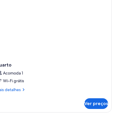
uarto
Acomoda 1
Wi-Fi grátis
is
is detalhes
talhes
Ver preços
arto