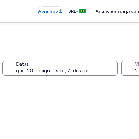
•
Abrir app
BRL
Anuncie a sua prop
Datas
V