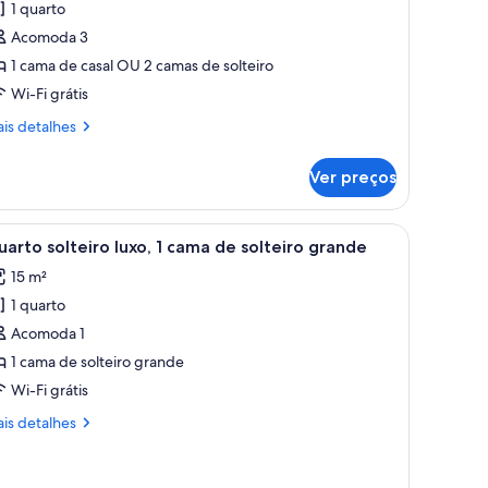
1 quarto
uarto
Acomoda 3
asal
1 cama de casal OU 2 camas de solteiro
u
Wi-Fi grátis
uplo
uperior
is
is detalhes
talhes
Ver preços
arto
sal
fixada na parede.
 uma escrivaninha com cadeira e um closet espaçoso.
arrega
Quarto com cabeceira de madeira, cama com c
6
plo
arto solteiro luxo, 1 cama de solteiro grande
odas
perior
15 m²
s
1 quarto
otos
e
Acomoda 1
uarto
1 cama de solteiro grande
olteiro
Wi-Fi grátis
xo,
is
is detalhes
talhes
ama
arto
e