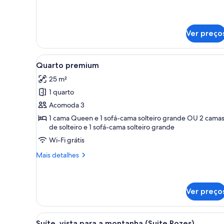
detalhes
de
Connecting
Family
Ver preço
Room
Carrega
Quarto moderno com painel de
4
Quarto premium
todas
25 m²
as
1 quarto
fotos
de
Acomoda 3
Quarto
1 cama Queen e 1 sofá-cama solteiro grande OU 2 cama
de solteiro e 1 sofá-cama solteiro grande
premium
Wi-Fi grátis
Mais
Mais detalhes
detalhes
de
Quarto
premium
Ver preço
Carrega
Um quarto moderno com cabece
8
Suíte, vista para a montanha (Suite Rozes)