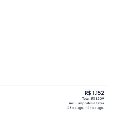
Cofres nos quartos, escrivaninha, es
O
R$ 1.152
preço
Total: R$ 1.309
atual
inclui impostos e taxas
Spa
é
23 de ago. – 24 de ago.
R$ 1.152