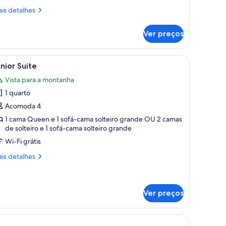
sta
is
is detalhes
ara
talhes
Ver preços
arto
ontanha
sal
Elegance)
sofá.
 madeira, cama, sofá, televisão e uma pequena mesa com uma planta.
arrega
Quarto com parede de madeira, uma cama, mes
4
plo,
nior Suite
odas
ta
Vista para a montanha
ra
s
1 quarto
otos
ntanha
e
Acomoda 4
legance)
unior
1 cama Queen e 1 sofá-cama solteiro grande OU 2 camas
de solteiro e 1 sofá-cama solteiro grande
uite
Wi-Fi grátis
is
is detalhes
talhes
nior
ite
Ver preços
cortina estampada.
, paredes de madeira, uma mesa e uma cadeira.