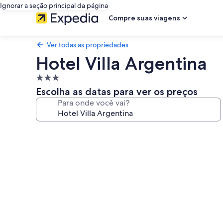
Ignorar a seção principal da página
Compre suas viagens
Ver todas as propriedades
Hotel Villa Argentina
Propriedade
3.0
Escolha as datas para ver os preços
estrelas
Para onde você vai?
Galeria
de
fotos
de
Hotel
Villa
Argentina