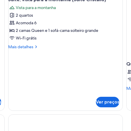
todas
a
Vista para a montanha
montanha
as
2 quartos
fotos
de
Acomoda 6
Suíte,
2 camas Queen e 1 sofá-cama solteiro grande
vista
Wi-Fi grátis
para
Mais
Mais detalhes
a
detalhes
montanha
de
Suíte,
(Suite
Q
vista
Cristallo)
para
a
montanha
Ma
Ma
(Suite
de
Cristallo)
de
s
Ver preços
Qu