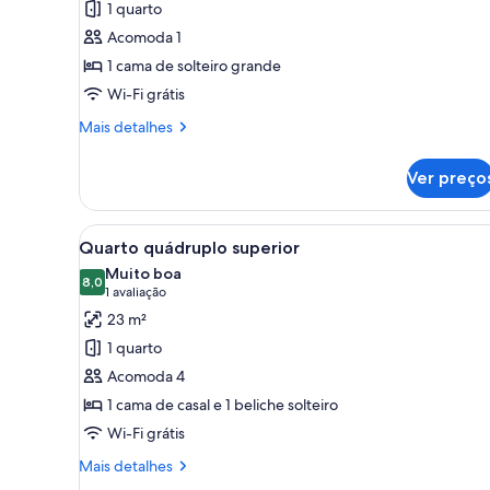
1 quarto
Quarto
Acomoda 1
solteiro
1 cama de solteiro grande
superior,
Wi-Fi grátis
1
cama
Mais
Mais detalhes
de
detalhes
de
solteiro
Ver preço
Quarto
grande
solteiro
superior,
Carrega
Quarto com cabeceira de madei
10
1
Quarto quádruplo superior
todas
cama
Muito boa
de
as
8,0
8,0 de 10
(1
1 avaliação
solteiro
fotos
avaliação)
23 m²
grande
de
1 quarto
Quarto
Acomoda 4
quádruplo
1 cama de casal e 1 beliche solteiro
superior
Wi-Fi grátis
Mais
Mais detalhes
detalhes