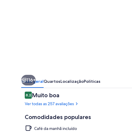
116+
Visão geral
Quartos
Localização
Políticas
Avaliações
Muito boa
8,2
8,2 de 10
Ver todas as 257 avaliações
Comodidades populares
Café da manhã incluído