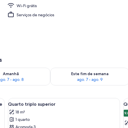
Wi-Fi grátis
Serviços de negócios
s
go. 7
ponibilidade para amanhã, ago. 7 - ago. 8
Verifica a disponibilidade para este f
Amanhã
Este fim de semana
go. 7 - ago. 8
ago. 7 - ago. 9
eira, cama com colcha xadrez e duas luminárias de cabeceira.
Carrega
Quarto com cabeceira de madeira, cama
C
12
de
Quarto triplo superior
Qu
todas
t
18 m²
as
a
9,
1 quarto
fotos
f
de
d
Acomoda 3