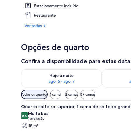
Estacionamento incluído
Piscina
Restaurante
Ver todas
Opções de quarto
Confira a disponibilidade para estas data
Verifica a disponibilidade para esta noite, ago. 6 - a
Verifica a dis
Hoje à noite
ago. 6 - ago. 7
a
Filtros
Todos os quartos
1 cama
2 camas
3+ camas
disponíveis
Carrega
Quarto com penteadeira de mad
para
9
Quarto solteiro superior, 1 cama de solteiro gran
todas
os
Muito boa
as
8,0
quartos
8,0 de 10
(1
1 avaliação
fotos
avaliação)
15 m²
de