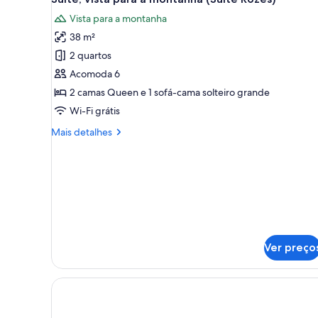
todas
Vista para a montanha
as
38 m²
fotos
de
2 quartos
Suíte,
Acomoda 6
vista
2 camas Queen e 1 sofá-cama solteiro grande
para
Wi-Fi grátis
a
Mais
Mais detalhes
montanha
detalhes
(Suite
de
Rozes)
Suíte,
vista
para
a
montanha
(Suite
Rozes)
Ver preço