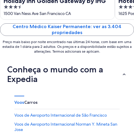
Holiday Inn Golden Gateway by IHG
Hotel
3.5
4
out
out
1500 Van Ness Ave San Francisco CA
1625 Pos
of
of
5
5
Centro Médico Kaiser Permanente: ver as 3.404
propriedades
Preço mais baixo por noite encontrado nas últimas 24 horas, com base em uma
estadia de 1 diária para 2 adultos. Os preços e a disponibilidade estão sujeitos a
alterações. Termos adicionais se aplicam.
Conheça o mundo com a
Expedia
Voos
Carros
Voos de Aeroporto Internacional de São Francisco
Voos de Aeroporto Internacional Norman Y. Mineta San
Jose