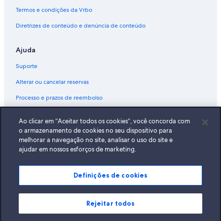
Termos e condições da Vrbo
Diretrizes de conteúdo e denúncia de conteúdo
Ajuda
Suporte
Alterar ou cancelar reservas
Processo e prazos de reembolso
Reserve um voo usando um crédito da companhia aérea
Ao clicar em “Aceitar todos os cookies”, você concorda com
Documentos para viagens internacionais
o armazenamento de cookies no seu dispositivo para
melhorar a navegação no site, analisar o uso do site e
ajudar em nossos esforços de marketing.
Definições de cookies
A Expedia, Inc. não se responsabiliza pelo conteúdo dos sites externos.
© 2026 Expedia, Inc., uma empresa do Expedia Group. Todos os direitos
reservados Expedia e o logotipo da Expedia são marcas registradas da
Expedia, Inc.
Rejeitar todos