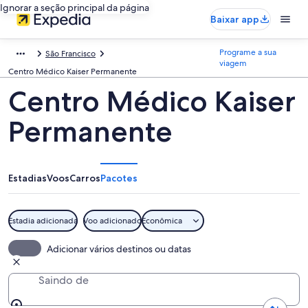
Ignorar a seção principal da página
Baixar app
Programe a sua
São Francisco
viagem
Centro Médico Kaiser Permanente
Centro Médico Kaiser
Permanente
Estadias
Voos
Carros
Pacotes
Estadia adicionada
Voo adicionado
Econômica
Adicionar vários destinos ou datas
Saindo de