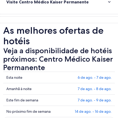
Visite Centro Médico Kaiser Permanente
As melhores ofertas de
hotéis
Veja a disponibilidade de hotéis
próximos: Centro Médico Kaiser
Permanente
Mostrar
Esta noite
6 de ago. - 7 de ago.
preços
perto
Mostrar
Amanhã à noite
7 de ago. - 8 de ago.
de
preços
Centro
perto
Mostrar
Este fim de semana
7 de ago. - 9 de ago.
Médico
de
preços
Kaiser
Centro
perto
Mostrar
No próximo fim de semana
14 de ago. - 16 de ago.
Permanente
Médico
de
preços