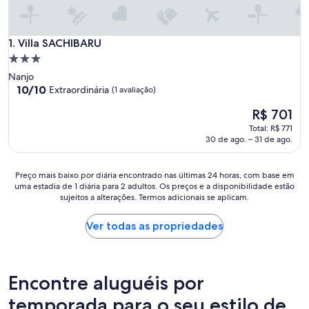
Villa SACHIBARU
1. Villa SACHIBARU
Propriedade
3.0
Nanjo
estrelas
10.0
10/10
Extraordinária
(1 avaliação)
de
O
R$ 701
10,
preço
Extraordinária,
Total: R$ 771
é
(1
30 de ago. – 31 de ago.
de
avaliação)
R$ 701
Preço
Preço mais baixo por diária encontrado nas últimas 24 horas, com base em
uma estadia de 1 diária para 2 adultos. Os preços e a disponibilidade estão
mais
sujeitos a alterações. Termos adicionais se aplicam.
baixo
por
diária
Ver todas as propriedades
encontrado
nas
últimas
24
Encontre aluguéis por
horas,
com
temporada para o seu estilo de