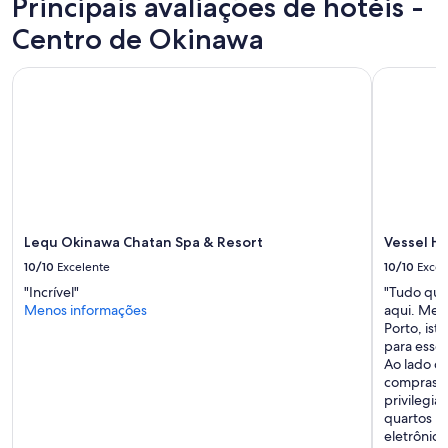
Principais avaliações de hotéis -
Centro de Okinawa
Lequ Okinawa Chatan Spa & Resort
Vessel Ho
Lequ Okinawa Chatan Spa & Resort
Vessel H
10/10
Excelente
10/10
Excel
"Incrível"
"Tudo que
Menos informações
aqui. Mes
Porto, ist
para esse
Ao lado do
compras e
privilegi
quartos b
eletrônico