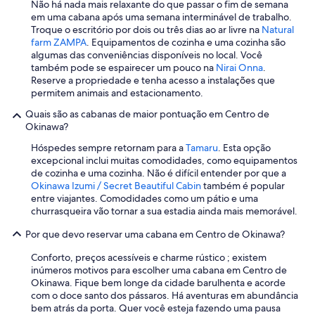
Não há nada mais relaxante do que passar o fim de semana
em uma cabana após uma semana interminável de trabalho.
Troque o escritório por dois ou três dias ao ar livre na
Natural
farm ZAMPA
. Equipamentos de cozinha e uma cozinha são
algumas das conveniências disponíveis no local. Você
também pode se espairecer um pouco na
Nirai Onna
.
Reserve a propriedade e tenha acesso a instalações que
permitem animais and estacionamento.
Quais são as cabanas de maior pontuação em Centro de
Okinawa?
Hóspedes sempre retornam para a
Tamaru
. Esta opção
excepcional inclui muitas comodidades, como equipamentos
de cozinha e uma cozinha. Não é difícil entender por que a
Okinawa Izumi / Secret Beautiful Cabin
também é popular
entre viajantes. Comodidades como um pátio e uma
churrasqueira vão tornar a sua estadia ainda mais memorável.
Por que devo reservar uma cabana em Centro de Okinawa?
Conforto, preços acessíveis e charme rústico ; existem
inúmeros motivos para escolher uma cabana em Centro de
Okinawa. Fique bem longe da cidade barulhenta e acorde
com o doce santo dos pássaros. Há aventuras em abundância
bem atrás da porta. Quer você esteja fazendo uma pausa