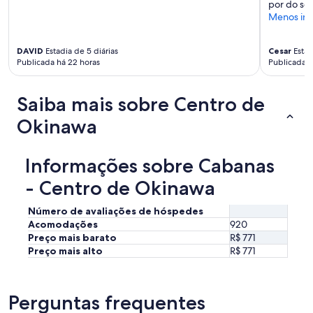
por do so
Menos in
DAVID
Estadia de 5 diárias
Cesar
Estad
Publicada há 22 horas
Publicada h
Saiba mais sobre Centro de
Okinawa
Informações sobre Cabanas
- Centro de Okinawa
Número de avaliações de hóspedes
Acomodações
920
Preço mais barato
R$ 771
Preço mais alto
R$ 771
Perguntas frequentes