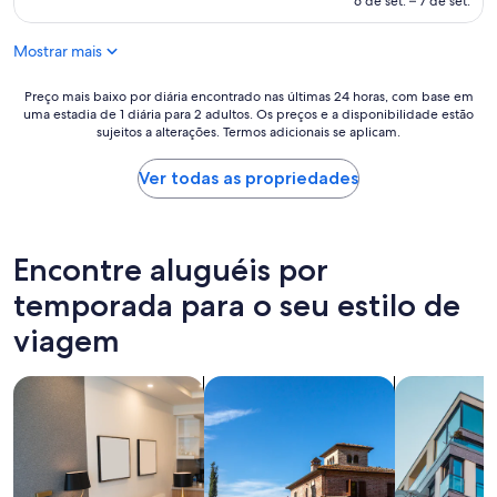
6 de set. – 7 de set.
s
ご
de
a
ざ
R$ 849
n
Mostrar mais
い
d
ま
w
し
Preço
Preço mais baixo por diária encontrado nas últimas 24 horas, com base em
e
た
uma estadia de 1 diária para 2 adultos. Os preços e a disponibilidade estão
mais
l
sujeitos a alterações. Termos adicionais se aplicam.
。
baixo
l
"
por
a
diária
Ver todas as propriedades
p
encontrado
p
nas
o
últimas
i
24
Encontre aluguéis por
n
horas,
t
com
temporada para o seu estilo de
e
base
d
viagem
em
.
uma
W
estadia
buscar apart-hotéis
buscar vilas
buscar apar
i
de
l
1
l
diária
s
para
t
2
a
adultos.