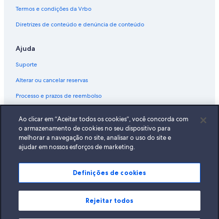
Termos e condições da Vrbo
Diretrizes de conteúdo e denúncia de conteúdo
Ajuda
Suporte
Alterar ou cancelar reservas
Processo e prazos de reembolso
Reserve um voo usando um crédito da companhia aérea
Ao clicar em “Aceitar todos os cookies”, você concorda com
Documentos para viagens internacionais
o armazenamento de cookies no seu dispositivo para
melhorar a navegação no site, analisar o uso do site e
ajudar em nossos esforços de marketing.
Definições de cookies
A Expedia, Inc. não se responsabiliza pelo conteúdo dos sites externos.
© 2026 Expedia, Inc., uma empresa do Expedia Group. Todos os direitos
reservados Expedia e o logotipo da Expedia são marcas registradas da
Expedia, Inc.
Rejeitar todos