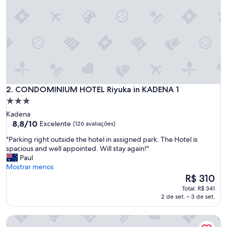
ま
し
た
。
親
切
に
対
応
し
CONDOMINIUM HOTEL Riyuka in KADENA 1
2. CONDOMINIUM HOTEL Riyuka in KADENA 1
て
Propriedade
い
3.0
Kadena
た
estrelas
8.8
8,8/10
Excelente
(126 avaliações)
だ
de
き
"
"Parking right outside the hotel in assigned park. The Hotel is
10,
、
P
spacious and well appointed. Will stay again!"
Excelente,
昨
a
Paul
(126
年
r
Mostrar menos
avaliações)
入
k
O
R$ 310
れ
i
preço
な
Total: R$ 341
n
é
2 de set. – 3 de set.
か
g
de
っ
r
R$ 310
た
Allstay Chibana
i
プ