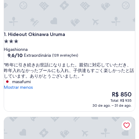
Hideout Okinawa Uruma
1. Hideout Okinawa Uruma
Propriedade
3.0
Higashionna
estrelas
9.6
9,6/10
Extraordinária
(128 avaliações)
de
"
"昨年に引き続きお世話になりました。親切に対応していただき、
10,
昨
昨年入れなかったプールにも入れ、子供達もすごく楽しかったと話
Extraordinária,
年
しています。ありがとうございました。"
(128
に
masafumi
avaliações)
引
Mostrar menos
き
O
R$ 850
続
preço
Total: R$ 935
き
é
30 de ago. – 31 de ago.
お
de
世
R$ 850
CONDOMINIUM HOTEL Riyuka in KADENA 1
話
に
な
り