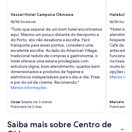
Vessel Hotel Campana Okinawa
Halekulani
10/10
Excelente
10/10
Excelen
"Tudo que esperar de um bom hotel encontramos
"Hotel incrí
aqui. Mesmo um pouco distante do Aeroporto e
atendimento
do Porto, isto não desabona a escolha. Fácil
hóspede é v
transporte para esses pontos, considero uma
Café da man
excelente escolha. Ao lado do American Village,
antecedênci
tradicional reduto de compras e gastronomia, o
funciona per
hotel oferece uma estaria privilegiada com
incríveis, o
estrutura digna, bom atendimento, quartos bem
muito bom, e
dimensionados e produtos de higiene e
opções de re
eletrônicos indispensáveis para o dia-a-dia. Praia
Menos info
e por do sol de cinema. Recomendo."
Menos informações
Cesar
Estadia de 3 diárias
Marcelo
Estad
Publicada há 2 dias
Publicada há 
Saiba mais sobre Centro de