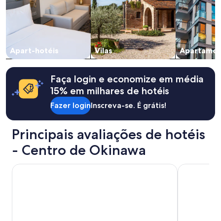
y
Os
a
preços
g
e
a
a
i
disponibilidade
Apart-hotéis
Vilas
Apartamen
n
estão
!
sujeitos
"
a
Faça login e economize em média
alterações.
Termos
15% em milhares de hotéis
adicionais
Fazer login
Inscreva-se. É grátis!
se
aplicam.
Principais avaliações de hotéis
- Centro de Okinawa
Vessel Hotel Campana Okinawa
Halekulani 