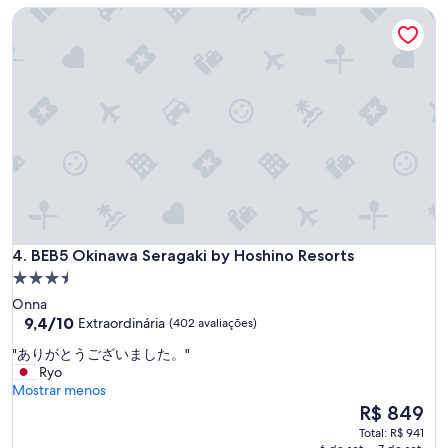
墊
R$ 522
n
BEB5 Okinawa Seragaki by Hoshino Resorts
す
鬆
e
。
緊
d
あ
帶
p
り
鬆
a
が
弛
r
と
、
k
う
移
.
ご
位
T
ざ
，
h
い
導
e
ま
致
H
し
睡
o
た
的
t
。
品
BEB5 Okinawa Seragaki by Hoshino Resorts
4. BEB5 Okinawa Seragaki by Hoshino Resorts
e
"
質
l
Propriedade
沒
i
3.5
Onna
有
s
estrelas
9.4
9,4/10
Extraordinária
(402 avaliações)
很
s
de
好
p
"
"ありがとうございました。"
10,
"
a
あ
Ryo
Extraordinária,
c
り
Mostrar menos
(402
i
が
O
R$ 849
avaliações)
o
と
preço
Total: R$ 941
u
う
é