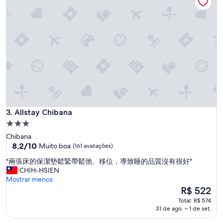
g
ー
h
ル
t
に
o
も
u
入
t
れ
s
、
i
子
d
供
e
達
t
も
h
す
e
Allstay Chibana
3. Allstay Chibana
ご
h
く
Propriedade
o
楽
3.0
Chibana
t
し
estrelas
8.2
8,2/10
Muito boa
(161 avaliações)
e
か
de
l
っ
"
"兩張床的保潔墊鬆緊帶鬆弛、移位，導致睡的品質沒有很好"
10,
i
た
兩
CHIH-HSIEN
Muito
n
と
張
Mostrar menos
boa,
a
話
床
O
R$ 522
(161
s
し
的
preço
avaliações)
s
Total: R$ 574
て
保
é
31 de ago. – 1 de set.
i
い
潔
de
g
ま