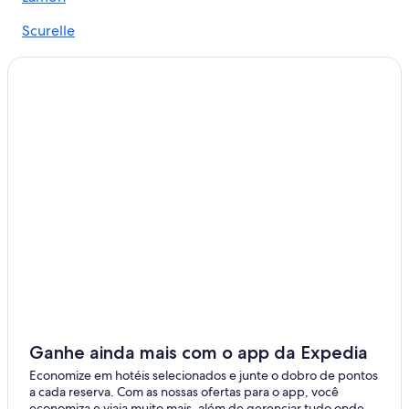
Scurelle
Grigno
San Donato
Ganhe ainda mais com o app da Expedia
Economize em hotéis selecionados e junte o dobro de pontos
a cada reserva. Com as nossas ofertas para o app, você
economiza e viaja muito mais, além de gerenciar tudo onde