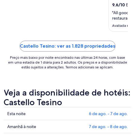
para
9,6
/
10
Extra
uma
"All good! G
estadia
restaurants 
de
Avaliada em 5
1
de
set.
a
Castello Tesino: ver as 1.828 propriedades
2
Preço mais baixo por noite encontrado nas últimas 24 horas, com base
de
em uma estadia de 1 diária para 2 adultos. Os preços e a disponibilidade
set..
estão sujeitos a alterações. Termos adicionais se aplicam.
Veja a disponibilidade de hotéis:
Castello Tesino
Confira
Esta noite
6 de ago. - 7 de ago.
os
preços
Confira
Amanhã à noite
7 de ago. - 8 de ago.
em
os