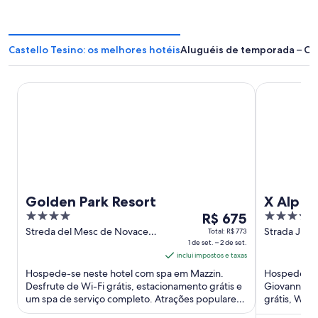
Castello Tesino: os melhores hotéis
Aluguéis de temporada – Cas
Golden Park Resort
X Alp Hotel
Golden Park Resort
X Alp H
4
O
4
R$ 675
out
preço
out
Streda del Mesc de Novacela
Strada Jume
Total: R$ 773
341/331 Mazzin TN
1 de set. – 2 de set.
Giovanni di
of
é
of
inclui impostos e taxas
5
de
5
Hospede-se neste hotel com spa em Mazzin.
Hospede-se 
R$ 675
Desfrute de Wi-Fi grátis, estacionamento grátis e
Giovanni di
por
um spa de serviço completo. Atrações populares
grátis, Wi-F
diária
como Bondinho de Col ...
suas avaliaç