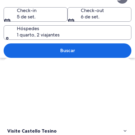
Tesino
Check-in
Check-out
5 de set.
6 de set.
Hóspedes
1 quarto, 2 viajantes
Uma cidade nas montanhas coberta de 
Buscar
Explorar mapa
Visite Castello Tesino