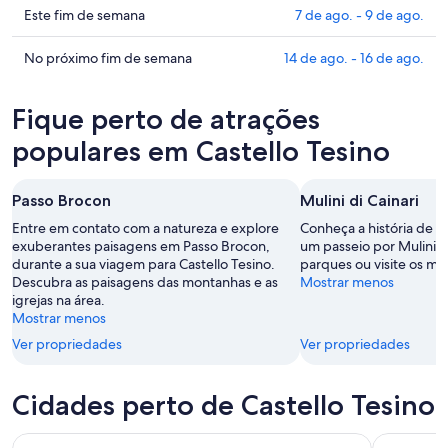
Castello
preços
Confira
Este fim de semana
7 de ago. - 9 de ago.
Tesino
em
os
para
Castello
preços
Confira
No próximo fim de semana
14 de ago. - 16 de ago.
esta
Tesino
em
os
noite,
para
Castello
preços
Fique perto de atrações
6
amanhã
Tesino
em
de
à
para
Castello
populares em Castello Tesino
ago.
noite,
este
Tesino
-
7
fim
para
Passo Brocon
Mulini di Cainari
7
de
de
o
de
ago.
semana,
próximo
Entre em contato com a natureza e explore
Conheça a história de C
ago.
-
7
exuberantes paisagens em Passo Brocon,
fim
um passeio por Mulini di
durante a sua viagem para Castello Tesino.
parques ou visite os m
8
de
de
Descubra as paisagens das montanhas e as
Mostrar menos
de
ago.
semana,
igrejas na área.
ago.
-
14
Mostrar menos
9
de
Ver propriedades
Ver propriedades
de
ago.
ago.
-
16
Cidades perto de Castello Tesino
de
ago.