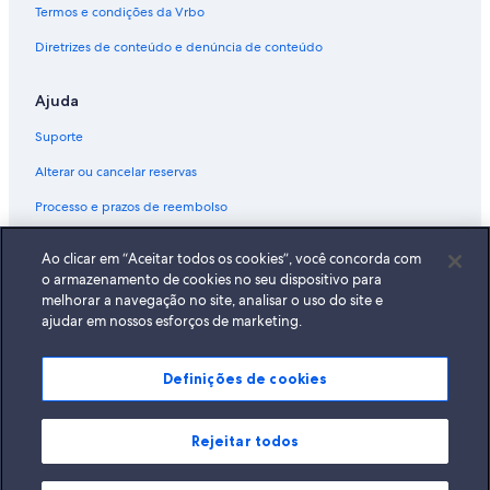
Termos e condições da Vrbo
Diretrizes de conteúdo e denúncia de conteúdo
Ajuda
Suporte
Alterar ou cancelar reservas
Processo e prazos de reembolso
Reserve um voo usando um crédito da companhia aérea
Ao clicar em “Aceitar todos os cookies”, você concorda com
Documentos para viagens internacionais
o armazenamento de cookies no seu dispositivo para
melhorar a navegação no site, analisar o uso do site e
ajudar em nossos esforços de marketing.
Definições de cookies
A Expedia, Inc. não se responsabiliza pelo conteúdo dos sites externos.
© 2026 Expedia, Inc., uma empresa do Expedia Group. Todos os direitos
reservados Expedia e o logotipo da Expedia são marcas registradas da
Expedia, Inc.
Rejeitar todos