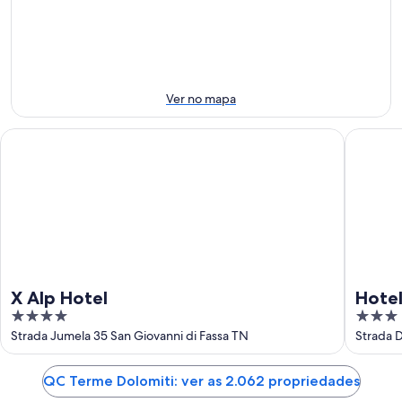
de
à
para
ago.
noite:
o
-
9
próximo
9
de
fim
de
ago.
de
ago.
-
semana:
Ver no mapa
10
14
de
de
X Alp Hotel
Hotel Tr
ago.
ago.
-
16
de
ago.
X Alp Hotel
Hotel
4
3
out
out
Strada Jumela 35 San Giovanni di Fassa TN
Strada D
of
of
5
5
QC Terme Dolomiti: ver as 2.062 propriedades