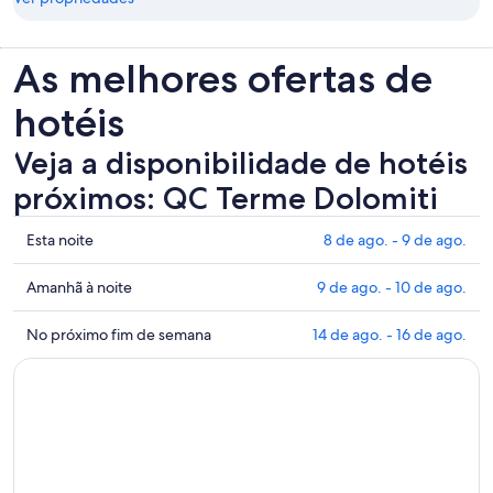
As melhores ofertas de
hotéis
Veja a disponibilidade de hotéis
próximos: QC Terme Dolomiti
Mostrar
Esta noite
8 de ago. - 9 de ago.
preços
perto
Mostrar
Amanhã à noite
9 de ago. - 10 de ago.
de
preços
QC
perto
Mostrar
No próximo fim de semana
14 de ago. - 16 de ago.
Terme
de
preços
Dolomiti
QC
perto
para
Terme
de
esta
Dolomiti
QC
noite:
para
Terme
8
amanhã
Dolomiti