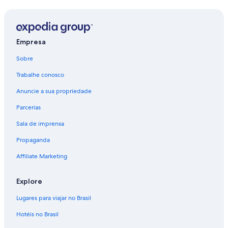
Aluguel de carros - Puntac
Aluguel de carros - San Lugano
Aluguel de carros - Selva di Val Gardena
Empresa
Aluguel de carros - Siusi
Sobre
Trabalhe conosco
Anuncie a sua propriedade
Parcerias
Sala de imprensa
Propaganda
Affiliate Marketing
Explore
Lugares para viajar no Brasil
Hotéis no Brasil