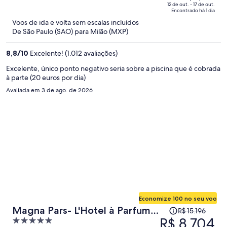
R$ 12.703
of
12 de out. - 17 de out.
Encontrado há 1 dia
e
5
Voos de ida e volta sem escalas incluídos
agora
De São Paulo (SAO) para Milão (MXP)
é
R$ 8.617
8,8
/
10
Excelente! (1.012 avaliações)
por
pessoa
Excelente, único ponto negativo seria sobre a piscina que é cobrada
à parte (20 euros por dia)
Avaliada em 3 de ago. de 2026
Economize 100 no seu voo
O
Magna Pars- L'Hotel à Parfum
R$ 15.196
preço
R$ 8.704
5
Small Luxury Hotels of the