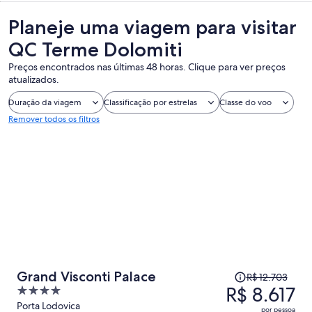
Planeje uma viagem para visitar
QC Terme Dolomiti
Preços encontrados nas últimas 48 horas. Clique para ver preços
atualizados.
Duração da viagem
Classificação por estrelas
Classe do voo
Remover todos os filtros
O
Grand Visconti Palace
R$ 12.703
preço
R$ 8.617
4
era
out
Porta Lodovica
por pessoa