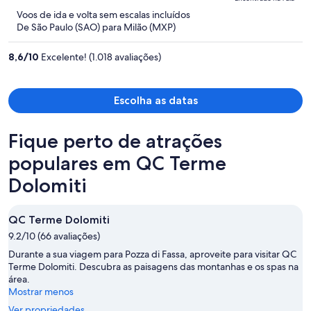
e
5
Voos de ida e volta sem escalas incluídos
agora
De São Paulo (SAO) para Milão (MXP)
é
R$ 11.215
8,6
/
10
Excelente! (1.018 avaliações)
por
pessoa
Escolha as datas
Fique perto de atrações
populares em QC Terme
Dolomiti
QC Terme Dolomiti
9.2/10 (66 avaliações)
Durante a sua viagem para Pozza di Fassa, aproveite para visitar QC
Terme Dolomiti. Descubra as paisagens das montanhas e os spas na
área.
Mostrar menos
Ver propriedades