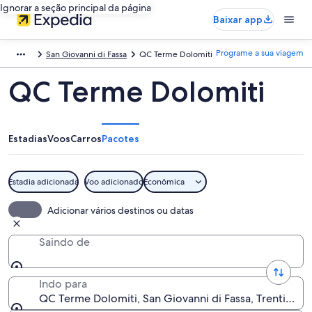
Ignorar a seção principal da página
Baixar app
Programe a sua viagem
San Giovanni di Fassa
QC Terme Dolomiti
QC Terme Dolomiti
Estadias
Voos
Carros
Pacotes
Estadia adicionada
Voo adicionado
Econômica
Adicionar vários destinos ou datas
Saindo de
Indo para
QC Terme Dolomiti, San Giovanni di Fassa, Trentino-Al