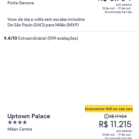
era
out
Porta Genova
World
por pessoa
R$ 15.196
of
12 de out. - 17 de out.
Encontrado há 1 dia
e
5
Voos de ida e volta sem escalas incluídos
agora
De São Paulo (SAO) para Milão (MXP)
é
R$ 8.704
9,4
/
10
Extraordinária! (599 avaliações)
por
pessoa
Economize 100 no seu voo
O
Uptown Palace
R$ 17.924
preço
R$ 11.215
4
era
out
Milan Centre
por pessoa
R$ 17.924
of
12 de out. - 17 de out.
Encontrado há 1 dia