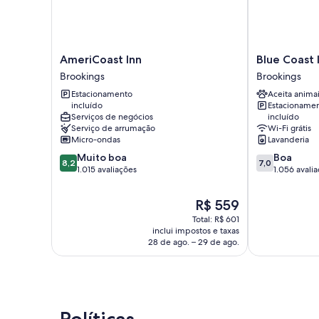
AmeriCoast
Blue
AmeriCoast Inn
Blue Coast 
Inn
Coast
Brookings
Brookings
Brookings
Inn
Estacionamento
Aceita anima
and
incluído
Estacioname
Suites
Serviços de negócios
incluído
Brookings
Serviço de arrumação
Wi-Fi grátis
Micro-ondas
Lavanderia
8.2
7.0
Muito boa
Boa
8,2
7,0
de
de
1.015 avaliações
1.056 avali
10,
10,
Muito
Boa,
O
R$ 559
boa,
1.056
preço
Total: R$ 601
1.015
avaliações
é
inclui impostos e taxas
avaliações
de
28 de ago. – 29 de ago.
R$ 559