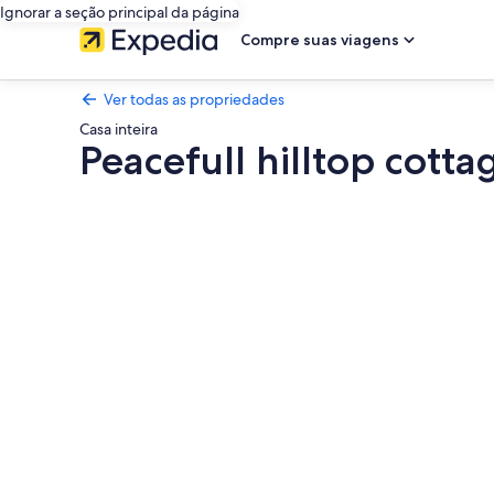
Ignorar a seção principal da página
Compre suas viagens
Ver todas as propriedades
Casa inteira
Peacefull hilltop cott
Galeria
de
fotos
de
Peacefull
hilltop
cottage
with
huge