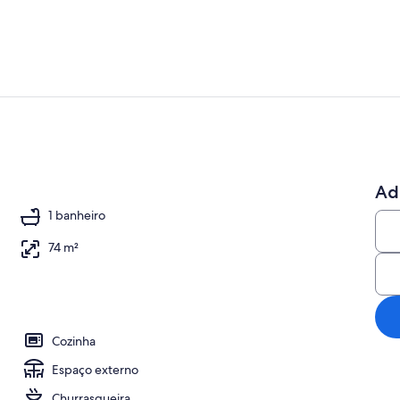
Detalhe da 
Ad
1 banheiro
74 m²
Cozinha
Espaço externo
Churrasqueira