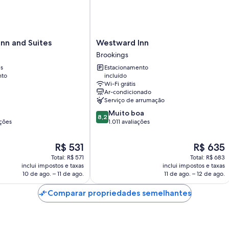
Westward
Inn and Suites
Westward Inn
Inn
Brookings
Brookings
is
Estacionamento
nto
incluído
Wi-Fi grátis
Ar-condicionado
Serviço de arrumação
8.2
Muito boa
8,2
de
ações
1.011 avaliações
10,
Muito
O
O
R$ 531
R$ 635
boa,
preço
preço
Total: R$ 571
Total: R$ 683
1.011
é
é
inclui impostos e taxas
inclui impostos e taxas
avaliações
de
de
10 de ago. – 11 de ago.
11 de ago. – 12 de ago.
R$ 531
R$ 635
Comparar propriedades semelhantes