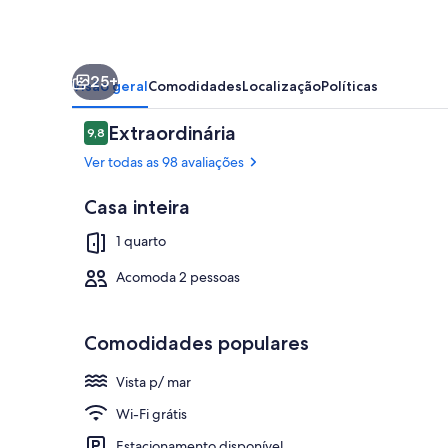
ocean
views!
25+
Visão geral
Comodidades
Localização
Políticas
Avaliações
Extraordinária
9,8
9,8 de 10
Ver todas as 98 avaliações
Casa inteira
Praia
1 quarto
Acomoda 2 pessoas
Comodidades populares
Vista p/ mar
Wi-Fi grátis
Estacionamento disponível