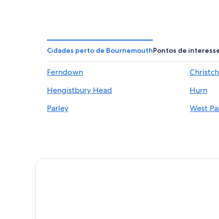
Cidades perto de Bournemouth
Pontos de interess
Ferndown
Christc
Hengistbury Head
Hurn
Parley
West Pa