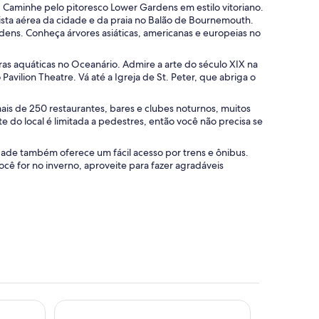
. Caminhe pelo pitoresco Lower Gardens em estilo vitoriano.
vista aérea da cidade e da praia no Balão de Bournemouth.
dens. Conheça árvores asiáticas, americanas e europeias no
s aquáticas no Oceanário. Admire a arte do século XIX na
Pavilion Theatre. Vá até a Igreja de St. Peter, que abriga o
ais de 250 restaurantes, bares e clubes noturnos, muitos
e do local é limitada a pedestres, então você não precisa se
dade também oferece um fácil acesso por trens e ônibus.
 você for no inverno, aproveite para fazer agradáveis
Village Hotel Bournemouth