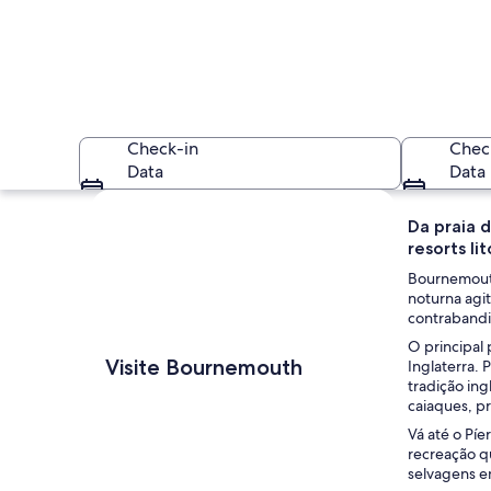
Check-in
Chec
Data
Data
Explorar mapa
Da praia 
resorts li
Bournemouth 
noturna agi
contrabandis
O principal
Um castelo históric
Visite Bournemouth
Inglaterra. 
tradição in
caiaques, p
Vá até o Píe
recreação qu
selvagens e