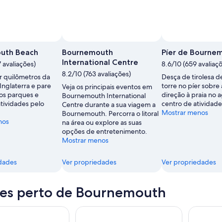
uth Beach
Bournemouth
Píer de Bourne
International Centre
7 avaliações)
8.6/10 (659 avaliaç
8.2/10 (763 avaliações)
 quilômetros da
Desça de tirolesa d
 Inglaterra e pare
torre no píer sobre
Veja os principais eventos em
dos parques e
direção à praia no 
Bournemouth International
atividades pelo
centro de atividade
Centre durante a sua viagem a
Mostrar menos
Bournemouth. Percorra o litoral
nos
na área ou explore as suas
opções de entretenimento.
Mostrar menos
dades
Ver propriedades
Ver propriedades
es perto de Bournemouth