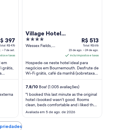
Village Hotel
O
4
O
$ 397
Bournemouth
R$ 513
reço
out
preço
Wessex Fields,
Total: R$ 476
Total: R$ 616
. – 7 de set.
Deansleigh Road
23 de ago. – 24 de ago.
of
é
ostos e taxas
Bournemouth
inclui impostos e taxas
e
5
de
England
l em
Hospede-se neste hotel ideal para
$ 397
R$ 513
 grátis,
negócios em Bournemouth. Desfrute de
or
por
a
Wi-Fi grátis, café da manhã (sobretaxa)
iária
diária
giam a
e serviço de quarto. Nossos hóspedes
ara
para
elogiam os ...
7,8
/
10
Boa! (1.005 avaliações)
ma
uma
stadia
estadia
 externa
"I booked this last minute as the original
hotel i booked wasn’t good. Rooms
e
de
clean, beds comfortable and i liked the
23
fact they have an onsite bar and
e
Avaliada em 5 de ago. de 2026
de
restaurant, i was travelling on my own so
et.
ago.
this was ideal."
a
opriedades