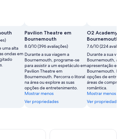
mouth
Pavilion Theatre em
O2 Academy
Bournemouth
Bournemouth
ões)
8.0/10 (396 avaliações)
7.6/10 (224 avaliações)
e uma alta
 as ondas em
Durante a sua viagem a
Durante a sua viagem a
agitado
Bournemouth, programe-se
Bournemouth, assista a um
s.
para assistir a um espetáculo em
apresentação em O2 Aca
Pavilion Theatre em
Bournemouth. Descubra a
Bournemouth. Percorra o litoral
opções de entretenimento
na área ou explore as suas
áreas de compras nesta ár
opções de entretenimento.
romântica.
Mostrar menos
Mostrar menos
Ver propriedades
Ver propriedades