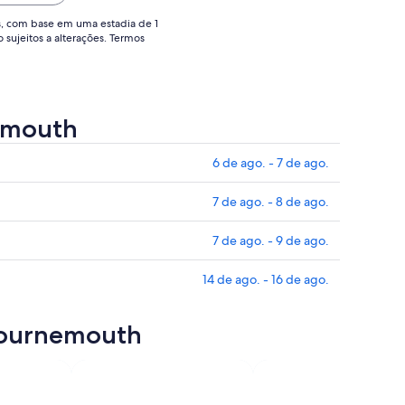
24
e
de
s, com base em uma estadia de 1
o sujeitos a alterações. Termos
t..
ago..
nemouth
6 de ago. - 7 de ago.
7 de ago. - 8 de ago.
7 de ago. - 9 de ago.
14 de ago. - 16 de ago.
 Bournemouth