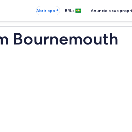
•
Abrir app
BRL
Anuncie a sua prop
em Bournemouth