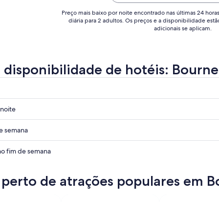
7
7
y. During our three-day stay, ..."
de
d
Preço mais baixo por noite encontrado nas últimas 24 hora
diária para 2 adultos. Os preços e a disponibilidade estã
set..
se
adicionais se aplicam.
a disponibilidade de hotéis: Bour
noite
outh
de semana
outh
o fim de semana
outh
 perto de atrações populares em
outh