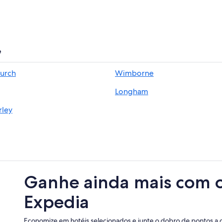
e
hurch
Wimborne
Longham
rley
Ganhe ainda mais com 
Expedia
Economize em hotéis selecionados e junte o dobro de pontos a 