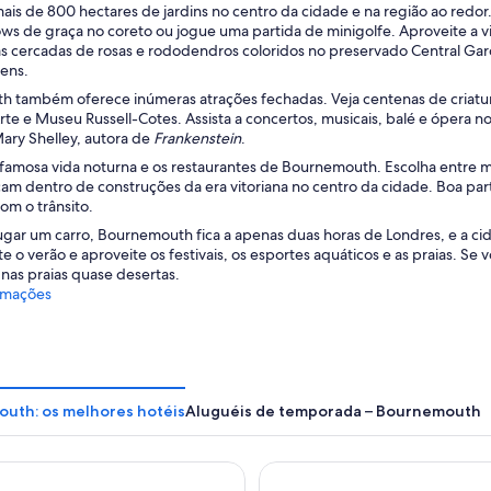
ais de 800 hectares de jardins no centro da cidade e na região ao redor
ows de graça no coreto ou jogue uma partida de minigolfe. Aproveite a 
has cercadas de rosas e rododendros coloridos no preservado Central Gar
ens.
 também oferece inúmeras atrações fechadas. Veja centenas de criatura
rte e Museu Russell-Cotes. Assista a concertos, musicais, balé e ópera no 
ary Shelley, autora de
Frankenstein
.
 famosa vida noturna e os restaurantes de Bournemouth. Escolha entre m
cam dentro de construções da era vitoriana no centro da cidade. Boa part
om o trânsito.
lugar um carro, Bournemouth fica a apenas duas horas de Londres, e a ci
te o verão e aproveite os festivais, os esportes aquáticos e as praias. Se
nas praias quase desertas.
rmações
uth: os melhores hotéis
Aluguéis de temporada – Bournemouth
 Hotel
Royal Bath Hotel