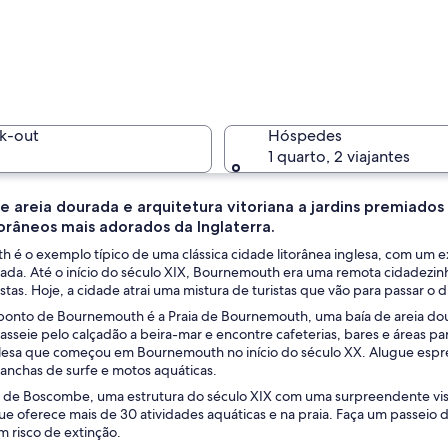
Uma praia
k-out
Hóspedes
1 quarto, 2 viajantes
de areia dourada e arquitetura vitoriana a jardins premiado
torâneos mais adorados da Inglaterra.
Paisagem 
é o exemplo típico de uma clássica cidade litorânea inglesa, com um exte
tada. Até o início do século XIX, Bournemouth era uma remota cidadezin
tas. Hoje, a cidade atrai uma mistura de turistas que vão para passar o di
 ponto de Bournemouth é a Praia de Bournemouth, uma baía de areia doura
o com ruínas numa colina verde, um caminho a subir até ele, e um céu limpo.
Passeie pelo calçadão a beira-mar e encontre cafeterias, bares e áreas 
glesa que começou em Bournemouth no início do século XX. Alugue espr
ranchas de surfe e motos aquáticas.
r de Boscombe, uma estrutura do século XIX com uma surpreendente vista d
e oferece mais de 30 atividades aquáticas e na praia. Faça um passeio 
m risco de extinção.