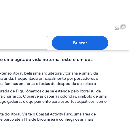
 com falésias brancas e um pôr do sol.
Praia cheia de gente tomando
25
Buscar
s e uma agitada vida noturna, este é um dos
costeira com falésias, águas azul-turquesa e um pequeno edifício numa coli
Um cais com um restaurante
nso litoral, belíssima arquitetura vitoriana e uma vida
ha árida, frequentada principalmente por pescadores e
a, famílias em férias e festas de despedida de solteiro.
da de 11 quilômetros que se estende pelo litoral sul da
para churrasco. Observe as cabanas coloridas, símbolo de uma
eguiçadeiras e equipamento para esportes aquáticos, como
o litoral. Visite o Coastal Activity Park, uma área de
de barco até a Ilha de Brownsea e conheça os animais