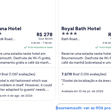
una Hotel
Royal Bath Hotel
O
4
R$ 278
R
preço
out
p
olk Road
Bath Road
Total: R$ 334
 Bournemouth
6 de set. – 7 de set.
Bournemouth
6 de set
é
of
é
nd
inclui impostos e taxas
England
inclui imp
de
5
d
e uma estadia neste hotel em
Reserve uma estadia neste hote
R$ 278
R
mouth. Desfrute de Wi-Fi grátis,
Bournemouth. Desfrute de Wi-Fi
por
p
onamento grátis e café da manhã
café da manhã (sobretaxa) e um
diária
d
taxa). Nossos hóspedes elogiam o
academia. Nossos hóspedes elo
para
p
 ...
limpeza dos quartos ...
0
Boa! (1.067 avaliações)
7,2
/
10
Boa! (1.016 avaliações)
uma
u
estadia
e
otel is old fashioned which was
"Gostei da localização e da área
problem in itself. However, it could
."
de
d
ter adapted to guests' needs.
6
6
Avaliada em 10 de jul. de 2026
is no air conditioning or even a
da em 6 de ago. de 2026
de
d
hich makes the rooms very
set.
s
fortable during hot weather. The
a
a
ast is very limited and lacks
Bournemouth: ver as 906 pr