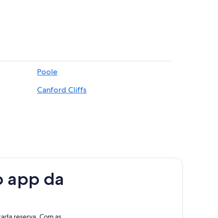
Poole
Canford Cliffs
o app da
cada reserva. Com as