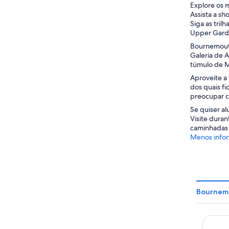
Explore os m
Assista a sh
Siga as tril
Upper Gard
Bournemouth
Galeria de A
túmulo de M
Aproveite a
dos quais fi
preocupar c
Se quiser a
Visite duran
caminhadas 
Menos info
Bournemo
Laguna