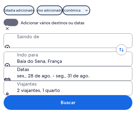
Estadia adicionada
Voo adicionado
Econômica
Entrada de um bunker de concreto com
Adicionar vários destinos ou datas
Saindo de
Indo para
Baía do Sena, França
Datas
sex., 28 de ago. - seg., 31 de ago.
Viajantes
2 viajantes, 1 quarto
Buscar
Explorar mapa