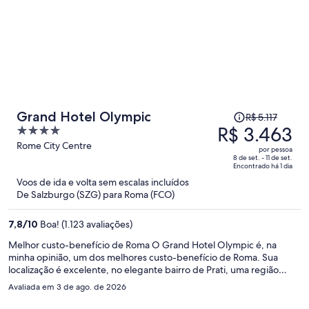
O
Grand Hotel Olympic
R$ 5.117
preço
R$ 3.463
4
era
out
Rome City Centre
por pessoa
R$ 5.117
of
8 de set. - 11 de set.
Encontrado há 1 dia
e
5
Voos de ida e volta sem escalas incluídos
agora
De Salzburgo (SZG) para Roma (FCO)
é
R$ 3.463
7,8
/
10
Boa! (1.123 avaliações)
por
pessoa
Melhor custo-benefício de Roma O Grand Hotel Olympic é, na
minha opinião, um dos melhores custo-benefício de Roma. Sua
localização é excelente, no elegante bairro de Prati, uma região
segura, agradável e repleta de bons restaurantes, cafés e lojas.
Avaliada em 3 de ago. de 2026
Além disso, está a uma curta caminhada do Vaticano, da Piazza del
Popolo e de diversas atrações, com fácil acesso ao transporte