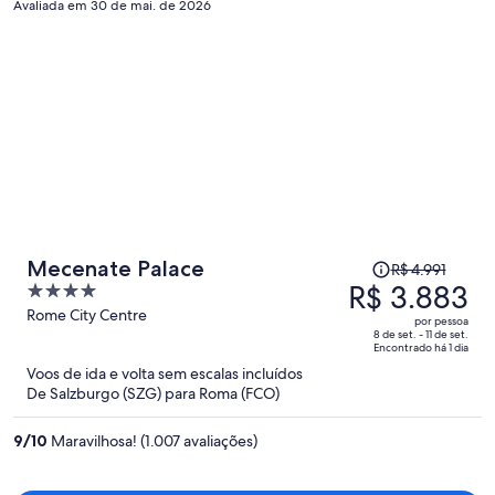
Avaliada em 30 de mai. de 2026
algumas quadras do metrô. Região elegante e segura.
O
Mecenate Palace
R$ 4.991
preço
R$ 3.883
4
era
out
Rome City Centre
por pessoa
R$ 4.991
of
8 de set. - 11 de set.
Encontrado há 1 dia
e
5
Voos de ida e volta sem escalas incluídos
agora
De Salzburgo (SZG) para Roma (FCO)
é
R$ 3.883
9
/
10
Maravilhosa! (1.007 avaliações)
por
pessoa