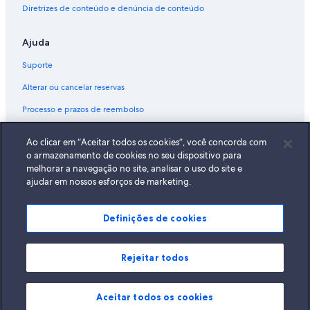
Diretrizes de conteúdo e denúncia de conteúdo
Ajuda
Suporte
Alterar ou cancelar reservas
Processo e prazos de reembolso
Reserve um voo usando um crédito da companhia aérea
Ao clicar em “Aceitar todos os cookies”, você concorda com
Documentos para viagens internacionais
o armazenamento de cookies no seu dispositivo para
melhorar a navegação no site, analisar o uso do site e
ajudar em nossos esforços de marketing.
Definições de cookies
A Expedia, Inc. não se responsabiliza pelo conteúdo dos sites externos.
© 2026 Expedia, Inc., uma empresa do Expedia Group. Todos os direitos
reservados Expedia e o logotipo da Expedia são marcas registradas da
Expedia, Inc.
Rejeitar todos
Aceitar todos os cookies