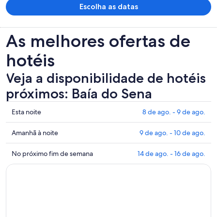
Escolha as datas
As melhores ofertas de
hotéis
Veja a disponibilidade de hotéis
próximos: Baía do Sena
Mostrar
Esta noite
8 de ago. - 9 de ago.
preços
perto
Mostrar
Amanhã à noite
9 de ago. - 10 de ago.
de
preços
Baía
perto
Mostrar
No próximo fim de semana
14 de ago. - 16 de ago.
do
de
preços
Sena
Baía
perto
para
do
de
esta
Sena
Baía
noite:
para
do
8
amanhã
Sena