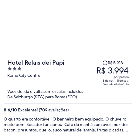
público. As instalações foram renovadas com muito esmero,
oferecendo quartos confortáveis, modernos e bem cuidados. A
combinação entre a ótima localização, o ambiente agradável e o
preço competitivo faz deste hotel uma excelente escolha tanto para
quem visita Roma pela primeira vez quanto para quem já conhece a
cidade e deseja se hospedar em uma região tranquila e sofisticada.
Recomendo sem hesitar e certamente voltaria a me hospedar no
Grand Hotel Olympic.
O
Hotel Relais dei Papi
R$ 5.918
preço
R$ 3.994
3
era
out
Rome City Centre
por pessoa
R$ 5.918
of
8 de set. - 11 de set.
Encontrado há 1 dia
e
5
Voos de ida e volta sem escalas incluídos
agora
De Salzburgo (SZG) para Roma (FCO)
é
R$ 3.994
8,6
/
10
Excelente! (709 avaliações)
por
pessoa
O quarto era confortável. O banheiro bem equipado. O chuveiro
muito bom. Secador funcionou. Café da manhã com ovos mexidos,
bacon, presuntos, queijo, suco natural de laranja, frutas picadas,
maquina de café/capuccino. Hotel muito seguro. Localização a