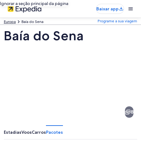
Ignorar a seção principal da página
Baixar app
Programe a sua viagem
Europa
Baía do Sena
Baía do Sena
Fotos
de
Baía
8
do
Sena
Estadias
Voos
Carros
Pacotes