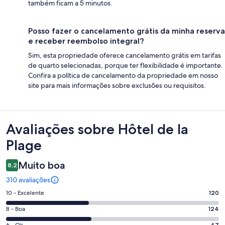
também ficam a 5 minutos.
Posso fazer o cancelamento grátis da minha reserva
e receber reembolso integral?
Sim, esta propriedade oferece cancelamento grátis em tarifas
de quarto selecionadas, porque ter flexibilidade é importante.
Confira a política de cancelamento da propriedade em nosso
site para mais informações sobre exclusões ou requisitos.
Avaliações
Avaliações sobre Hôtel de la
Plage
Muito boa
8,2
310 avaliações
Nota
10 - Excelente
120
10
Nota
8 - Boa
124
-
8
6 - Ok
47