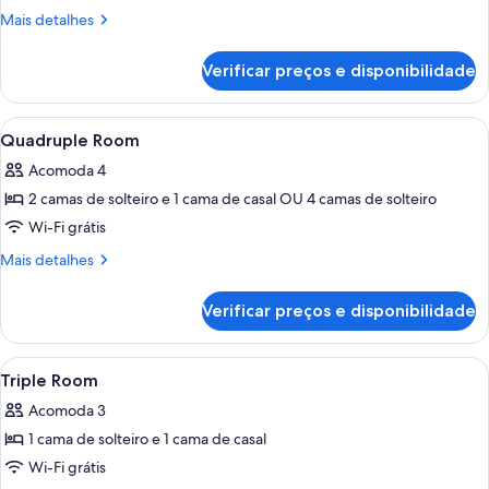
Cosy
Mais
Mais detalhes
Room
detalhes
de
Verificar preços e disponibilidade
Cosy
Room
Carrega
Escrivaninha, espaço de trabalho para
2
Quadruple Room
todas
Acomoda 4
as
2 camas de solteiro e 1 cama de casal OU 4 camas de solteiro
fotos
de
Wi-Fi grátis
Quadruple
Mais
Mais detalhes
Room
detalhes
de
Verificar preços e disponibilidade
Quadruple
Room
Carrega
Quarto de hotel com cama, escrivaninha
4
Triple Room
todas
Acomoda 3
as
1 cama de solteiro e 1 cama de casal
fotos
de
Wi-Fi grátis