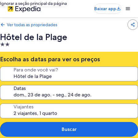
Ignorar a seção principal da página
Baixar app
Ver todas as propriedades
Hôtel de la Plage
Propriedade
2.0
estrelas
Escolha as datas para ver os preços
Para onde você vai?
Datas
Viajantes
Buscar