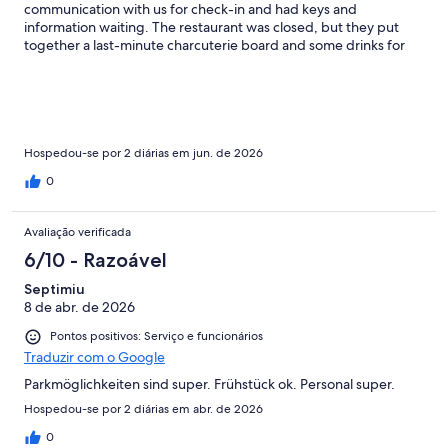
communication with us for check-in and had keys and
information waiting. The restaurant was closed, but they put
together a last-minute charcuterie board and some drinks for
us. Clean rooms, great beds, central location, wonderful food
and not enough can be said about the staff. Always welcoming,
always smiling, just fantastic and charming. Easily would stay
here again, hopefully sooner than later. Merci!
Hospedou-se por 2 diárias em jun. de 2026
0
Avaliação verificada
6/10 - Razoável
Septimiu
8 de abr. de 2026
Pontos positivos: Serviço e funcionários
Traduzir com o Google
Parkmöglichkeiten sind super. Frühstück ok. Personal super.
Hospedou-se por 2 diárias em abr. de 2026
0