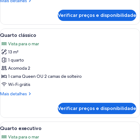
Mais
Mais detalhes
detalhes
de
Verificar preços e disponibilidade
Quarto
empresarial
Carrega
Quarto de hotel com uma cama grande,
12
Quarto clássico
todas
Vista para o mar
as
13 m²
fotos
de
1 quarto
Quarto
Acomoda 2
clássico
1 cama Queen OU 2 camas de solteiro
Wi-Fi grátis
Mais
Mais detalhes
detalhes
de
Verificar preços e disponibilidade
Quarto
clássico
Carrega
Quarto de hotel com duas camas, uma 
6
Quarto executivo
todas
Vista para o mar
as