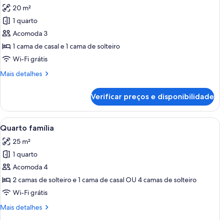
20 m²
fotos
de
1 quarto
Quarto
Acomoda 3
executivo
1 cama de casal e 1 cama de solteiro
Wi-Fi grátis
Mais
Mais detalhes
detalhes
de
Verificar preços e disponibilidade
Quarto
executivo
Carrega
Quarto de hotel com duas camas, uma e
5
Quarto família
todas
25 m²
as
1 quarto
fotos
de
Acomoda 4
Quarto
2 camas de solteiro e 1 cama de casal OU 4 camas de solteiro
família
Wi-Fi grátis
Mais
Mais detalhes
detalhes