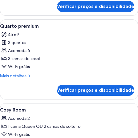
de
Verificar preços e disponibilidade
Quarto
família
Carrega
Um apartamento loft acolhedor com ca
10
Quarto premium
todas
45 m²
as
3 quartos
fotos
de
Acomoda 6
Quarto
3 camas de casal
premium
Wi-Fi grátis
Mais
Mais detalhes
detalhes
de
Verificar preços e disponibilidade
Quarto
premium
Carrega
Quarto de hotel com cama, uma cadeira
4
Cosy Room
todas
Acomoda 2
as
1 cama Queen OU 2 camas de solteiro
fotos
de
Wi-Fi grátis