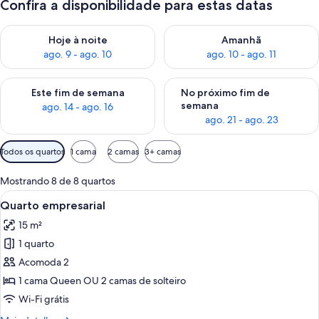
Confira a disponibilidade para estas datas
Verifica a disponibilidade para esta noite, ago. 9 - ago. 10
Verifica a disponibilidade para
Hoje à noite
Amanhã
ago. 9 - ago. 10
ago. 10 - ago. 11
Verifica a disponibilidade para este fim de semana, ago. 14 - a
Verifica a disponibilidade par
Este fim de semana
No próximo fim de
semana
ago. 14 - ago. 16
ago. 21 - ago. 23
Filtros
Todos os quartos
1 cama
2 camas
3+ camas
disponíveis
para
Mostrando 8 de 8 quartos
os
Carrega
Quarto de hotel com duas camas, uma 
7
Quarto empresarial
quartos
todas
15 m²
as
1 quarto
fotos
de
Acomoda 2
Quarto
1 cama Queen OU 2 camas de solteiro
empresarial
Wi-Fi grátis