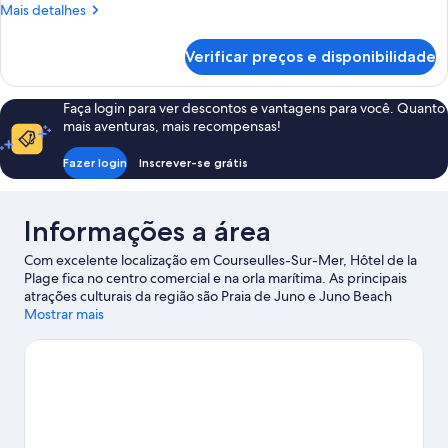
Triple
Mais
Mais detalhes
Room
detalhes
de
Verificar preços e disponibilidade
Triple
Room
Faça login para ver descontos e vantagens para você. Quanto
mais aventuras, mais recompensas!
Fazer login
Inscrever-se grátis
Informações a área
Com excelente localização em Courseulles-Sur-Mer, Hôtel de la
Plage fica no centro comercial e na orla marítima. As principais
atrações culturais da região são Praia de Juno e Juno Beach
Centre, mas a área ainda conta com pontos turísticos
Mostrar mais
interessantes como Cimetière Militaire Canadien de Bény-sur-
Mer e Memorial da Normandia britânica. Quer ir a um evento ou
assistir a uma partida durante a sua estadia? Consulte a
programação de Stade Michel d'Ornano ou explore a noite em
Centro do Congresso.
Confira nosso guia de viagem sobre
Courseulles-Sur-Mer.