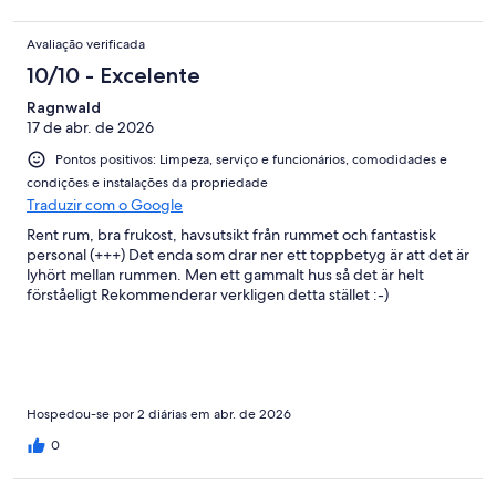
Avaliação verificada
10/10 - Excelente
Ragnwald
17 de abr. de 2026
Pontos positivos: Limpeza, serviço e funcionários, comodidades e
condições e instalações da propriedade
Traduzir com o Google
Rent rum, bra frukost, havsutsikt från rummet och fantastisk
personal (+++) Det enda som drar ner ett toppbetyg är att det är
lyhört mellan rummen. Men ett gammalt hus så det är helt
förståeligt Rekommenderar verkligen detta stället :-)
Hospedou-se por 2 diárias em abr. de 2026
0