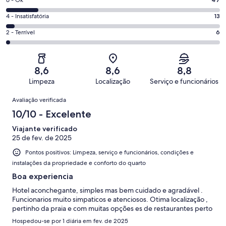
Excelente.
Nota
-
120
6
Boa.
Nota
4 - Insatisfatória
13
de
-
124
4
310
Ok.
Nota
2 - Terrível
6
de
-
avaliações
47
2
310
Insatisfatória.
de
-
avaliações
13
310
Terrível.
de
8,6
8,6
8,8
avaliações
6
310
Limpeza
Localização
Serviço e funcionários
de
avaliações
Avaliações
310
Avaliação verificada
avaliações
10/10 - Excelente
Viajante verificado
25 de fev. de 2025
Pontos positivos: Limpeza, serviço e funcionários, condições e
instalações da propriedade e conforto do quarto
Boa experiencia
Hotel aconchegante, simples mas bem cuidado e agradável .
Funcionarios muito simpaticos e atenciosos. Otima localização ,
pertinho da praia e com muitas opções es de restaurantes perto
Hospedou-se por 1 diária em fev. de 2025