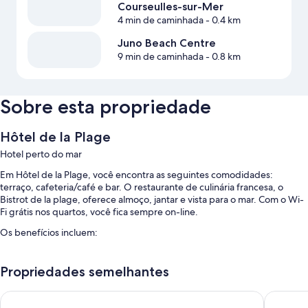
Courseulles-sur-Mer
4 min de caminhada
- 0.4 km
Juno Beach Centre
9 min de caminhada
- 0.8 km
Sobre esta propriedade
Hôtel de la Plage
Hotel perto do mar
Em Hôtel de la Plage, você encontra as seguintes comodidades:
terraço, cafeteria/café e bar. O restaurante de culinária francesa, o
Bistrot de la plage, oferece almoço, jantar e vista para o mar. Com o Wi-
Fi grátis nos quartos, você fica sempre on-line.
Os benefícios incluem:
Buffet de café da manhã (sobretaxa), posto de recarga para carros
elétricos e TV no saguão
Propriedades semelhantes
Armazenamento para bagagem, serviços de concierge e áreas para
Best Western Hotel de la plage Normandie
Hotel Sa
não fumantes