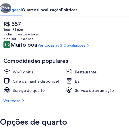
Plage
erior
Próximo
63+
Visão geral
Quartos
Localização
Políticas
O
R$ 557
preço
Total: R$ 626
atual
inclui impostos e taxas
é
6 de set. – 7 de set.
R$ 557
Avaliações
Muito boa
8,2
Ver todas as 310 avaliações
8,2 de 10
Comodidades populares
Saguão
Wi-Fi grátis
Restaurante
Café da manhã disponível
Bar
Serviço de quarto
Serviço de arrumação
Ver todas
Opções de quarto