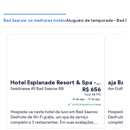
Bad Saarow: os melhores hotéis
Aluguéis de temporada – Bad S
Hotel Esplanade Resort & Spa - Adults Only
aja Bad Saa
Hotel Esplanade Resort & Spa -
aja Bad
O
Adults Only
Seestrasse 49 Bad Saarow BB
R$ 656
Am Golfplat
BB
preço
Total: R$ 790
16 de ago. – 17 de ago.
é
inclui impostos e taxas
de
Hospede-se neste hotel de luxo em Bad Saarow.
Hospede-se 
R$ 656
Desfrute de Wi-Fi grátis, um spa de serviço
Desfrute de 
por
completo e 3 restaurantes. Em suas avaliações,
completo e 
diária
nossos hóspedes elogiam ...
como Centro