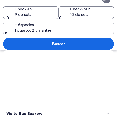
Saarow
Check-in
Check-out
9 de set.
10 de set.
Hóspedes
1 quarto, 2 viajantes
Um edifício histórico com torre do r
Buscar
Explorar mapa
Visite Bad Saarow