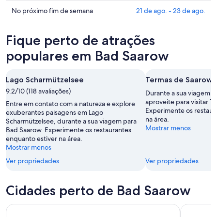
os
para
Bad
preços
Confira
No próximo fim de semana
21 de ago. - 23 de ago.
esta
Saarow
em
os
noite,
para
Bad
preços
Fique perto de atrações
10
amanhã
Saarow
em
de
à
para
Bad
populares em Bad Saarow
ago.
noite,
este
Saarow
-
11
fim
para
Lago Scharmützelsee
Termas de Saarow
11
de
de
o
de
ago.
9.2/10 (118 avaliações)
semana,
próximo
Durante a sua viagem p
ago.
-
14
fim
aproveite para visitar 
Entre em contato com a natureza e explore
Experimente os restaur
12
de
de
exuberantes paisagens em Lago
na área.
Scharmützelsee, durante a sua viagem para
de
ago.
semana,
Mostrar menos
Bad Saarow. Experimente os restaurantes
ago.
-
21
enquanto estiver na área.
16
de
Mostrar menos
de
ago.
Ver propriedades
Ver propriedades
ago.
-
23
de
Cidades perto de Bad Saarow
ago.