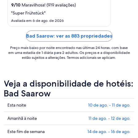
para
9
/
10
Maravilhosa! (919 avaliações)
uma
"Super Frühstück"
estadia
de
Avaliada em 6 de ago. de 2026
16
de
Bad Saarow: ver as 883 propriedades
ago.
a
Preço mais baixo por noite encontrado nas últimas 24 horas, com base
17
em uma estadia de 1 diária para 2 adultos. Os preços e a disponibilidade
estão sujeitos a alterações. Termos adicionais se aplicam.
de
ago..
Veja a disponibilidade de hotéis:
Bad Saarow
Confira
Esta noite
10 de ago. - 11 de ago.
os
preços
Confira
Amanhã à noite
11 de ago. - 12 de ago.
em
os
Bad
preços
Confira
Este fim de semana
14 de ago. - 16 de ago.
Saarow
em