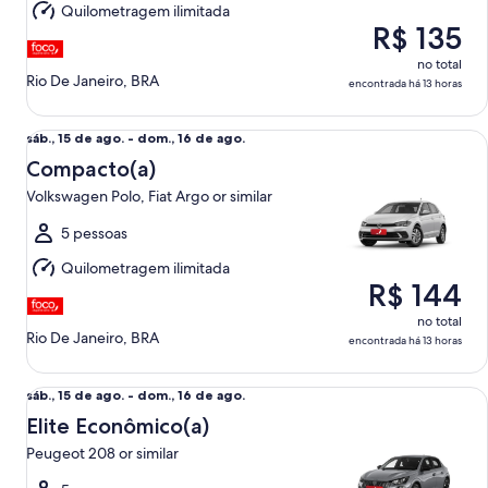
Quilometragem ilimitada
16
R$ 135
de
ago.
no total
Rio De Janeiro, BRA
encontrada há 13 horas
Compacto(a) Volkswagen Polo, Fiat Argo or similar
sáb.,
sáb., 15 de ago. - dom., 16 de ago.
15
Compacto(a)
de
Volkswagen Polo, Fiat Argo or similar
ago.
a
5 pessoas
dom.,
Quilometragem ilimitada
16
R$ 144
de
ago.
no total
Rio De Janeiro, BRA
encontrada há 13 horas
Elite Econômico(a) Peugeot 208 or similar
sáb.,
sáb., 15 de ago. - dom., 16 de ago.
15
Elite Econômico(a)
de
Peugeot 208 or similar
ago.