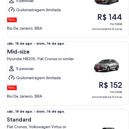
a
5 pessoas
dom.,
Quilometragem ilimitada
16
R$ 144
de
ago.
no total
Rio De Janeiro, BRA
encontrada há 13 horas
Mid-size Hyundai HB20S, Fiat Cronos or similar
sáb.,
sáb., 15 de ago. - dom., 16 de ago.
15
Mid-size
de
Hyundai HB20S, Fiat Cronos or similar
ago.
a
5 pessoas
dom.,
Quilometragem ilimitada
16
R$ 152
de
ago.
no total
Rio De Janeiro, BRA
encontrada há 13 horas
Standard Fiat Cronos, Volkswagen Virtus or similar
sáb.,
sáb., 15 de ago. - dom., 16 de ago.
15
Standard
de
Fiat Cronos, Volkswagen Virtus or