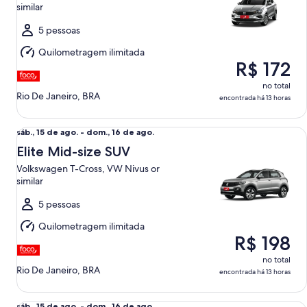
ago.
similar
a
dom.,
5 pessoas
16
Quilometragem ilimitada
de
R$ 172
ago.
no total
Rio De Janeiro, BRA
encontrada há 13 horas
Elite Mid-size SUV Volkswagen T-Cross, VW Nivus or similar
sáb.,
sáb., 15 de ago. - dom., 16 de ago.
15
Elite Mid-size SUV
de
Volkswagen T-Cross, VW Nivus or
ago.
similar
a
dom.,
5 pessoas
16
Quilometragem ilimitada
de
R$ 198
ago.
no total
Rio De Janeiro, BRA
encontrada há 13 horas
Mini Van Chevrolet Spin , Citroen C3 Aircross or similar
sáb., 15 de ago. - dom., 16 de ago.