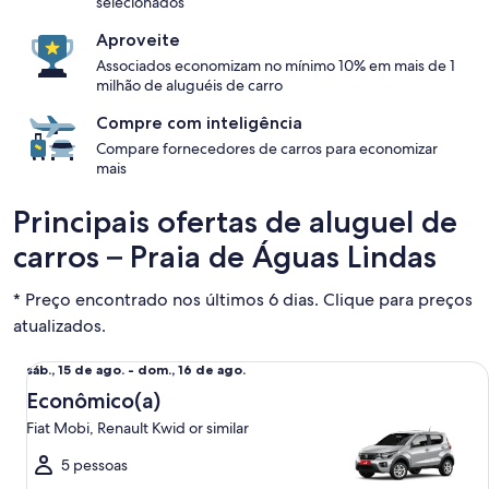
selecionados
Aproveite
Associados economizam no mínimo 10% em mais de 1
milhão de aluguéis de carro
Compre com inteligência
Compare fornecedores de carros para economizar
mais
Principais ofertas de aluguel de
carros – Praia de Águas Lindas
* Preço encontrado nos últimos 6 dias. Clique para preços
atualizados.
Econômico(a) Fiat Mobi, Renault Kwid or similar
sáb.,
sáb., 15 de ago. - dom., 16 de ago.
15
Econômico(a)
de
Fiat Mobi, Renault Kwid or similar
ago.
a
5 pessoas
dom.,