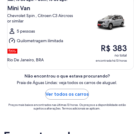
sáb.,
15
Mini Van
de
Chevrolet Spin , Citroen C3 Aircross
ago.
or similar
a
dom.,
5 pessoas
16
Quilometragem ilimitada
de
R$ 383
ago.
no total
Rio De Janeiro, BRA
encontrada há 13 horas
Não encontrou o que estava procurando?
Praia de Águas Lindas: veja todos os carros de aluguel.
Ver todos os carros
Preços mais baixos encontrados nas últimas 13 horas. Os preços e a disponibilidade estão
sujeitos a alterações. Termos adicionais se aplicam.