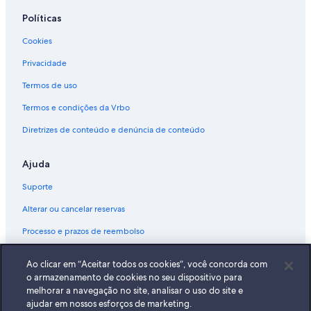
Políticas
Cookies
Privacidade
Termos de uso
Termos e condições da Vrbo
Diretrizes de conteúdo e denúncia de conteúdo
Ajuda
Suporte
Alterar ou cancelar reservas
Processo e prazos de reembolso
Reserve um voo usando um crédito da companhia aérea
Ao clicar em “Aceitar todos os cookies”, você concorda com
Documentos para viagens internacionais
o armazenamento de cookies no seu dispositivo para
melhorar a navegação no site, analisar o uso do site e
ajudar em nossos esforços de marketing.