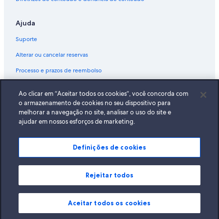
Ajuda
Suporte
Alterar ou cancelar reservas
Processo e prazos de reembolso
Reserve um voo usando um crédito da companhia aérea
Ao clicar em “Aceitar todos os cookies”, você concorda com
Documentos para viagens internacionais
o armazenamento de cookies no seu dispositivo para
melhorar a navegação no site, analisar o uso do site e
ajudar em nossos esforços de marketing.
Definições de cookies
A Expedia, Inc. não se responsabiliza pelo conteúdo dos sites externos.
© 2026 Expedia, Inc., uma empresa do Expedia Group. Todos os direitos
reservados Expedia e o logotipo da Expedia são marcas registradas da
Expedia, Inc.
Rejeitar todos
Aceitar todos os cookies