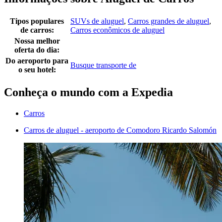
Tipos populares
SUVs de aluguel
,
Carros grandes de aluguel
,
de carros:
Carros econômicos de aluguel
Nossa melhor
oferta do dia:
Do aeroporto para
Busque transporte de
o seu hotel:
Conheça o mundo com a Expedia
Carros
Carros de aluguel - aeroporto de Comodoro Ricardo Salomón