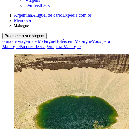
Viagens
Dar feedback
Argentina
Aluguel de carro
Expedia.com.br
Mendoza
Malargüe
Programe a sua viagem
Guia de viagem de Malargüe
Hotéis em Malargüe
Voos para
Malargüe
Pacotes de viagem para Malargüe